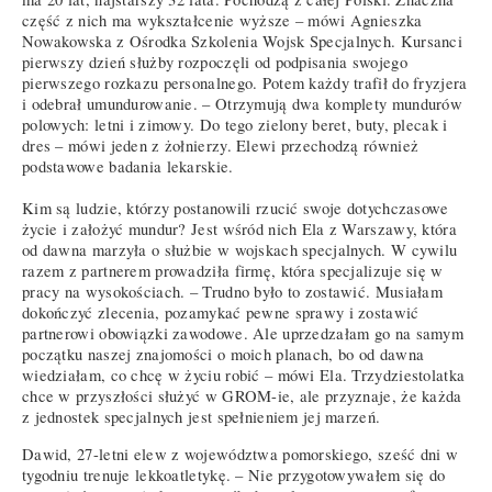
część z nich ma wykształcenie wyższe – mówi Agnieszka
Nowakowska z Ośrodka Szkolenia Wojsk Specjalnych. Kursanci
pierwszy dzień służby rozpoczęli od podpisania swojego
pierwszego rozkazu personalnego. Potem każdy trafił do fryzjera
i odebrał umundurowanie. – Otrzymują dwa komplety mundurów
polowych: letni i zimowy. Do tego zielony beret, buty, plecak i
dres – mówi jeden z żołnierzy. Elewi przechodzą również
podstawowe badania lekarskie.
Kim są ludzie, którzy postanowili rzucić swoje dotychczasowe
życie i założyć mundur? Jest wśród nich Ela z Warszawy, która
od dawna marzyła o służbie w wojskach specjalnych. W cywilu
razem z partnerem prowadziła firmę, która specjalizuje się w
pracy na wysokościach. – Trudno było to zostawić. Musiałam
dokończyć zlecenia, pozamykać pewne sprawy i zostawić
partnerowi obowiązki zawodowe. Ale uprzedzałam go na samym
początku naszej znajomości o moich planach, bo od dawna
wiedziałam, co chcę w życiu robić – mówi Ela. Trzydziestolatka
chce w przyszłości służyć w GROM-ie, ale przyznaje, że każda
z jednostek specjalnych jest spełnieniem jej marzeń.
Dawid, 27-letni elew z województwa pomorskiego, sześć dni w
tygodniu trenuje lekkoatletykę. – Nie przygotowywałem się do