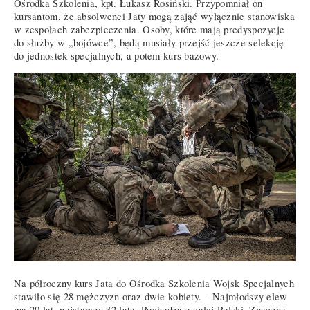
Ośrodka Szkolenia, kpt. Łukasz Rosiński. Przypomniał on
kursantom, że absolwenci Jaty mogą zająć wyłącznie stanowiska
w zespołach zabezpieczenia. Osoby, które mają predyspozycje
do służby w „bojówce”, będą musiały przejść jeszcze selekcję
do jednostek specjalnych, a potem kurs bazowy.
Na półroczny kurs Jata do Ośrodka Szkolenia Wojsk Specjalnych
stawiło się 28 mężczyzn oraz dwie kobiety. – Najmłodszy elew
ma 20 lat, najstarszy 32 lata. Pochodzą z całej Polski. Znaczna