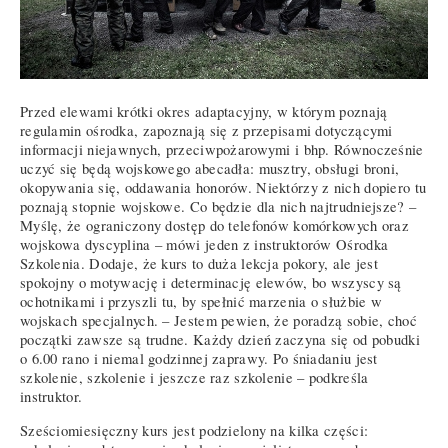
Przed elewami krótki okres adaptacyjny, w którym poznają
regulamin ośrodka, zapoznają się z przepisami dotyczącymi
informacji niejawnych, przeciwpożarowymi i bhp. Równocześnie
uczyć się będą wojskowego abecadła: musztry, obsługi broni,
okopywania się, oddawania honorów. Niektórzy z nich dopiero tu
poznają stopnie wojskowe. Co będzie dla nich najtrudniejsze? –
Myślę, że ograniczony dostęp do telefonów komórkowych oraz
wojskowa dyscyplina – mówi jeden z instruktorów Ośrodka
Szkolenia. Dodaje, że kurs to duża lekcja pokory, ale jest
spokojny o motywację i determinację elewów, bo wszyscy są
ochotnikami i przyszli tu, by spełnić marzenia o służbie w
wojskach specjalnych. – Jestem pewien, że poradzą sobie, choć
początki zawsze są trudne. Każdy dzień zaczyna się od pobudki
o 6.00 rano i niemal godzinnej zaprawy. Po śniadaniu jest
szkolenie, szkolenie i jeszcze raz szkolenie – podkreśla
instruktor.
Sześciomiesięczny kurs jest podzielony na kilka części: