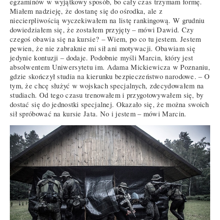
egzaminów w wyjątkowy sposób, bo cały czas trzymam formę.
Miałem nadzieję, że dostanę się do ośrodka, ale z
niecierpliwością wyczekiwałem na listę rankingową. W grudniu
dowiedziałem się, że zostałem przyjęty – mówi Dawid. Czy
czegoś obawia się na kursie? – Wiem, po co tu jestem. Jestem
pewien, że nie zabraknie mi sił ani motywacji. Obawiam się
jedynie kontuzji – dodaje. Podobnie myśli Marcin, który jest
absolwentem Uniwersytetu im. Adama Mickiewicza w Poznaniu,
gdzie skończył studia na kierunku bezpieczeństwo narodowe. – O
tym, że chcę służyć w wojskach specjalnych, zdecydowałem na
studiach. Od tego czasu trenowałem i przygotowywałem się, by
dostać się do jednostki specjalnej. Okazało się, że można swoich
sił spróbować na kursie Jata. No i jestem – mówi Marcin.