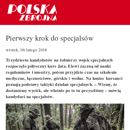
Pierwszy krok do specjalsów
wtorek, 06 lutego 2018
Trzydziestu kandydatów na żołnierzy wojsk specjalnych
rozpoczęło półroczny kurs Jata. Elewi zaczną od nauki
regulaminów i musztry, potem przyjdzie czas na szkolenie
medyczne, łącznościowe, górskie i wodne. Na koniec kursanci
poznają podstawy taktyki działań specjalnych. – Wiemy, że
dostaniemy wycisk, ale właśnie po to tu przyszliśmy – mówią
kandydaci na specjalsów.