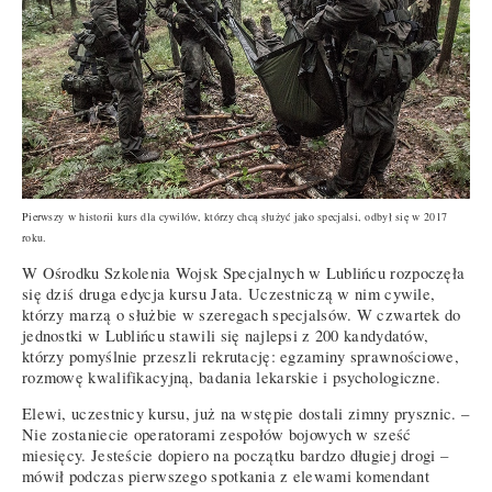
Pierwszy w historii kurs dla cywilów, którzy chcą służyć jako specjalsi, odbył się w 2017
roku.
W Ośrodku Szkolenia Wojsk Specjalnych w Lublińcu rozpoczęła
się dziś druga edycja kursu Jata. Uczestniczą w nim cywile,
którzy marzą o służbie w szeregach specjalsów. W czwartek do
jednostki w Lublińcu stawili się najlepsi z 200 kandydatów,
którzy pomyślnie przeszli rekrutację: egzaminy sprawnościowe,
rozmowę kwalifikacyjną, badania lekarskie i psychologiczne.
Elewi, uczestnicy kursu, już na wstępie dostali zimny prysznic. –
Nie zostaniecie operatorami zespołów bojowych w sześć
miesięcy. Jesteście dopiero na początku bardzo długiej drogi –
mówił podczas pierwszego spotkania z elewami komendant