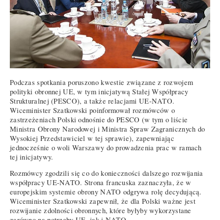
Podczas spotkania poruszono kwestie związane z rozwojem
polityki obronnej UE, w tym inicjatywą Stałej Współpracy
Strukturalnej (PESCO), a także relacjami UE-NATO.
Wiceminister Szatkowski poinformował rozmówców o
zastrzeżeniach Polski odnośnie do PESCO (w tym o liście
Ministra Obrony Narodowej i Ministra Spraw Zagranicznych do
Wysokiej Przedstawiciel w tej sprawie), zapewniając
jednocześnie o woli Warszawy do prowadzenia prac w ramach
tej inicjatywy.
Rozmówcy zgodzili się co do konieczności dalszego rozwijania
współpracy UE-NATO. Strona francuska zaznaczyła, że w
europejskim systemie obrony NATO odgrywa rolę decydującą.
Wiceminister Szatkowski zapewnił, że dla Polski ważne jest
rozwijanie zdolności obronnych, które byłyby wykorzystane
zarówno na potrzeby UE, jak i NATO.