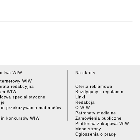
ictwa WIW
Na skróty
nternetowy WIW
rata redakcyjna
Oferta reklamowa
ism WIW
Buzdygany - regulamin
ctwa specjalistyczne
Linki
cje
Redakcja
in przekazywania materiałów
O WIW
Patronaty medialne
min konkursów WIW
Zamówienia publiczne
Platforma zakupowa WIW
Mapa strony
Ogłoszenia o pracę