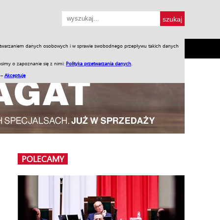
przetwarzaniem danych osobowych i w sprawie swobodnego przepływu takich danych
SH
SKLEP
Jednodniówki
Praca w WIW
simy o zapoznanie się z nimi:
Polityka przetwarzania danych
.
 –
Akceptuję
POLECAMY