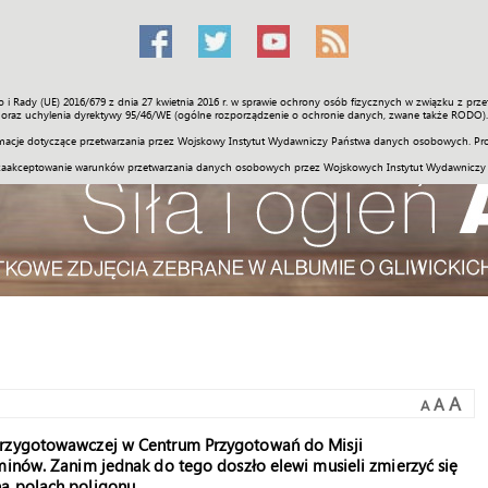
o i Rady (UE) 2016/679 z dnia 27 kwietnia 2016 r. w sprawie ochrony osób fizycznych w związku z 
Świat
Społeczność
Sport
Historia
Galerie
Wideo
ENGLI
oraz uchylenia dyrektywy 95/46/WE (ogólne rozporządzenie o ochronie danych, zwane także RODO).
acje dotyczące przetwarzania przez Wojskowy Instytut Wydawniczy Państwa danych osobowych. Pro
zaakceptowanie warunków przetwarzania danych osobowych przez Wojskowych Instytut Wydawniczy
A
A
A
 przygotowawczej w Centrum Przygotowań do Misji
minów. Zanim jednak do tego doszło elewi musieli zmierzyć się
a polach poligonu.