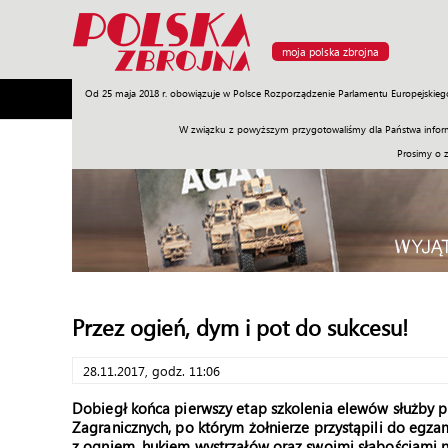
moja polska zbrojna
Od 25 maja 2018 r. obowiązuje w Polsce Rozporządzenie Parlamentu Europejskieg
Armia
Poligon
Sprzęt
Misje
Polityka
Prawo
W związku z powyższym przygotowaliśmy dla Państwa inform
Prosimy o 
Przez ogień, dym i pot do sukcesu!
28.11.2017, godz. 11:06
Dobiegł końca pierwszy etap szkolenia elewów służby
Zagranicznych, po którym żołnierze przystąpili do egza
z ogniem, hukiem wystrzałów oraz swoimi słabościami n