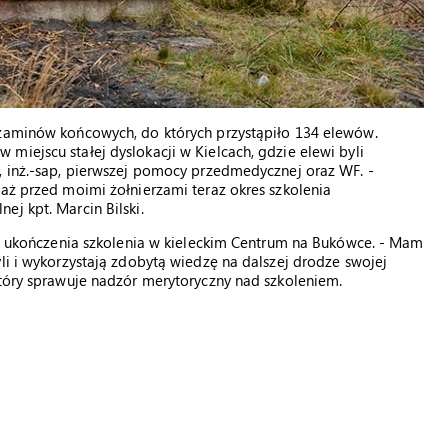
gzaminów końcowych, do których przystąpiło 134 elewów.
miejscu stałej dyslokacji w Kielcach, gdzie elewi byli
, inż.-sap, pierwszej pomocy przedmedycznej oraz WF. -
waż przed moimi żołnierzami teraz okres szkolenia
ej kpt. Marcin Bilski.
 od ukończenia szkolenia w kieleckim Centrum na Bukówce. - Mam
li i wykorzystają zdobytą wiedzę na dalszej drodze swojej
który sprawuje nadzór merytoryczny nad szkoleniem.