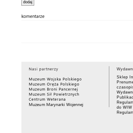
komentarze
Nasi partnerzy
Wydawn
Sklep I
Muzeum Wojska Polskiego
Prenume
Muzeum Oręża Polskiego
czasop
Muzeum Broni Pancernej
Wydawni
Muzeum Sił Powietrznych
Publika
Centrum Weterana
Regulam
Muzeum Marynarki Wojennej
do WIW
Regula