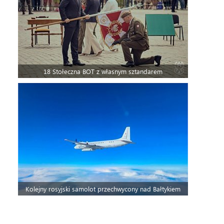
18 Stołeczna BOT z własnym sztandarem
Kolejny rosyjski samolot przechwycony nad Bałtykiem