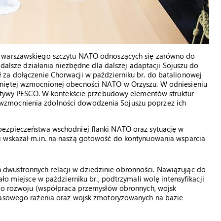
i warszawskiego szczytu NATO odnoszących się zarówno do
 dalsze działania niezbędne dla dalszej adaptacji Sojuszu do
za dołączenie Chorwacji w październiku br. do batalionowej
uniętej wzmocnionej obecności NATO w Orzyszu. W odniesieniu
cjatywy PESCO. W kontekście przebudowy elementów struktur
wzmocnienia zdolności dowodzenia Sojuszu poprzez ich
bezpieczeństwa wschodniej flanki NATO oraz sytuację w
i wskazał m.in. na naszą gotowość do kontynuowania wsparcia
wustronnych relacji w dziedzinie obronności. Nawiązując do
ło miejsce w październiku br., podtrzymali wolę intensyfikacji
ego rozwoju (współpraca przemysłów obronnych, wojsk
 masowego rażenia oraz wojsk zmotoryzowanych na bazie