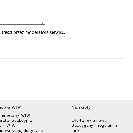
treści przez moderatora serwisu.
ictwa WIW
Na skróty
nternetowy WIW
rata redakcyjna
Oferta reklamowa
ism WIW
Buzdygany - regulamin
ctwa specjalistyczne
Linki