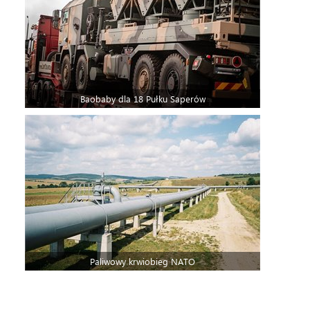
Baobaby dla 18 Pułku Saperów
Paliwowy krwiobieg NATO