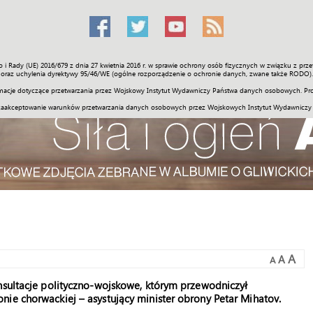
o i Rady (UE) 2016/679 z dnia 27 kwietnia 2016 r. w sprawie ochrony osób fizycznych w związku z 
Świat
Społeczność
Sport
Historia
Galerie
Wideo
ENGLI
oraz uchylenia dyrektywy 95/46/WE (ogólne rozporządzenie o ochronie danych, zwane także RODO).
acje dotyczące przetwarzania przez Wojskowy Instytut Wydawniczy Państwa danych osobowych. Pro
zaakceptowanie warunków przetwarzania danych osobowych przez Wojskowych Instytut Wydawniczy
A
A
A
nsultacje polityczno-wojskowe, którym przewodniczył
ie chorwackiej – asystujący minister obrony Petar Mihatov.