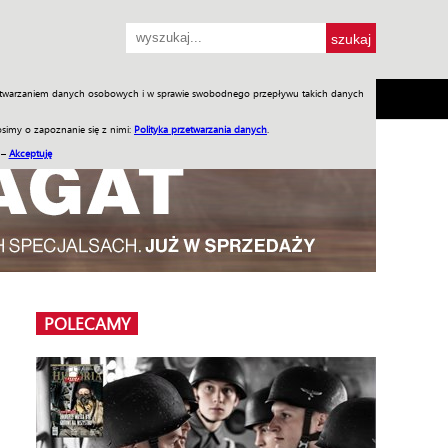
przetwarzaniem danych osobowych i w sprawie swobodnego przepływu takich danych
SH
SKLEP
Jednodniówki
Praca w WIW
simy o zapoznanie się z nimi:
Polityka przetwarzania danych
.
 –
Akceptuję
POLECAMY