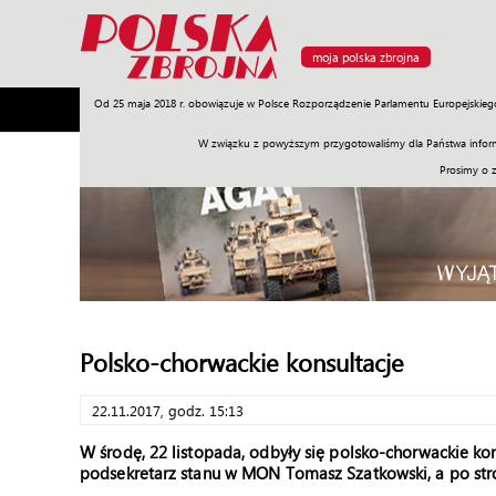
moja polska zbrojna
Od 25 maja 2018 r. obowiązuje w Polsce Rozporządzenie Parlamentu Europejskieg
Armia
Poligon
Sprzęt
Misje
Polityka
Prawo
W związku z powyższym przygotowaliśmy dla Państwa inform
Prosimy o 
Polsko-chorwackie konsultacje
22.11.2017, godz. 15:13
W środę, 22 listopada, odbyły się polsko-chorwackie ko
podsekretarz stanu w MON Tomasz Szatkowski, a po stron