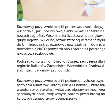
Rozmówcy pozytywnie ocenili proces wdrażania decyzj
wschodniej, jak i południowej flanki, wskazując także na
nowych zagrożeń. Wiceminister Szatkowski podziękował 
grupy bojowej w Polsce, rozmieszczonej w ramach wys
do Unii Europejskiej, rozmówcy nawiązali m.in. do ini
dowodzenia NATO potwierdzono znaczenie i potrzebę 
jakościową rozbudowę.
Podczas konsultacji omówiono również zagrożenia dla 
regionie Bałkanów Zachodnich. Wiceminister Szatkowsk
stabilizacji Bałkanów Zachodnich.
Rozmówcy pozytywnie ocenili poziom dotychczasowych d
spotkania Ministrów Obrony Polski i Chorwacji, które mia
współpracy bilateralnej, wskazując obszary jej możliw
specjalnych, policji wojskowych, obrony przed bronią
kołowych transporterów opancerzonych).