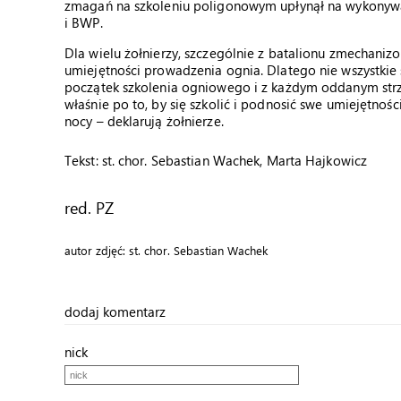
zmagań na szkoleniu poligonowym upłynął na wykonywan
i BWP.
Dla wielu żołnierzy, szczególnie z batalionu zmechaniz
umiejętności prowadzenia ognia. Dlatego nie wszystkie s
początek szkolenia ogniowego i z każdym oddanym strza
właśnie po to, by się szkolić i podnosić swe umiejętno
nocy – deklarują żołnierze.
Tekst: st. chor. Sebastian Wachek, Marta Hajkowicz
red. PZ
autor zdjęć: st. chor. Sebastian Wachek
dodaj komentarz
nick