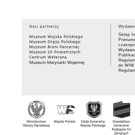
Nasi partnerzy
Wydawn
Sklep I
Muzeum Wojska Polskiego
Prenume
Muzeum Oręża Polskiego
czasop
Muzeum Broni Pancernej
Wydawni
Muzeum Sił Powietrznych
Publika
Centrum Weterana
Regulam
Muzeum Marynarki Wojennej
do WIW
Regula
Ministerstwo
Wojsko Polskie
Sztab Generalny
Dowództwo
Obrony Narodowej
Wojska Polskiego
Generalne
Rodzajów Sił
Zbrojnych