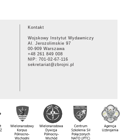
Kontakt
Wojskowy Instytut Wydawniczy
Al. Jerozolimskie 97
00-909 Warszawa
+48 261 849 008
NIP: 701-02-67-116
sekretariat@zbrojni.pl
t
Wielonarodowy
Wielonarodowa
Centrum
Agencja
SZ
Korpus
Dywizja
Szkolenia Sił
Uzbrojenia
Północno-
Północny-
Połączonych
Wschodni
Wschód
NATO (JFTC)