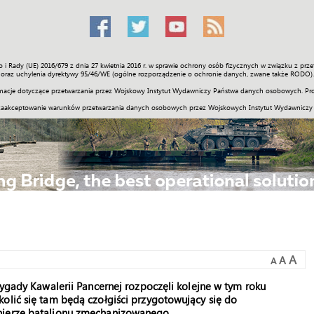
o i Rady (UE) 2016/679 z dnia 27 kwietnia 2016 r. w sprawie ochrony osób fizycznych w związku z 
Świat
Społeczność
Sport
Historia
Galerie
Wideo
ENGLI
oraz uchylenia dyrektywy 95/46/WE (ogólne rozporządzenie o ochronie danych, zwane także RODO).
acje dotyczące przetwarzania przez Wojskowy Instytut Wydawniczy Państwa danych osobowych. Pro
zaakceptowanie warunków przetwarzania danych osobowych przez Wojskowych Instytut Wydawniczy
A
A
A
rygady Kawalerii Pancernej rozpoczęli kolejne w tym roku
olić się tam będą czołgiści przygotowujący się do
nierze batalionu zmechanizowanego.