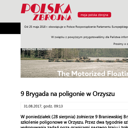
moja polska zbrojna
Od 25 maja 2018 r. obowiązuje w Polsce Rozporządzenie Parlamentu Europejskieg
Armia
Poligon
Sprzęt
Misje
Polityka
Prawo
W związku z powyższym przygotowaliśmy dla Państwa inform
Prosimy o 
9 Brygada na poligonie w Orzyszu
31.08.2017, godz. 09:13
W poniedziałek (28 sierpnia) żołnierze 9 Braniewskiej B
szkolenie poligonowe w Orzyszu. Przez dwa tygodnie szk
wykonywania zadań poza granicami naszego kraju i żoł