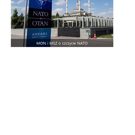
MON i MSZ o szczycie NATO