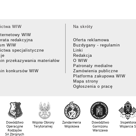
ictwa WIW
Na skróty
nternetowy WIW
rata redakcyjna
Oferta reklamowa
ism WIW
Buzdygany - regulamin
ctwa specjalistyczne
Linki
cje
Redakcja
in przekazywania materiałów
O WIW
Patronaty medialne
min konkursów WIW
Zamówienia publiczne
Platforma zakupowa WIW
Mapa strony
Ogłoszenia o pracę
Dowództwo
Wojska Obrony
Żandarmeria
Dowództwo
Inspektora
Operacyjne
Terytorialnej
Wojskowa
Garnizonu
Wsparcia 
Rodzajów
Warszawa
Sił Zbrojnych