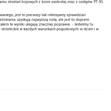
iu strzelań bojowych z broni osobistej oraz z czołgów PT-91
owanego, jest to pierwszy tak intensywny sprawdzian
trzelania uzyskują najwyższą notę, ale jest to dopiero
łem te wyniki ulegają znacznej poprawie. - Jesteśmy tu
ści strzeleckie w każdych warunkach pogodowych: w dzień i w