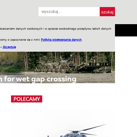
przetwarzaniem danych osobowych i w sprawie swobodnego przepływu takich danych
SH
SKLEP
Jednodniówki
Praca w WIW
simy o zapoznanie się z nimi:
Polityka przetwarzania danych
.
 –
Akceptuję
POLECAMY