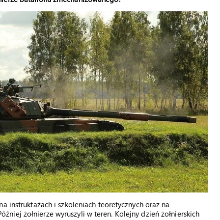
a instruktażach i szkoleniach teoretycznych oraz na
iej żołnierze wyruszyli w teren. Kolejny dzień żołnierskich