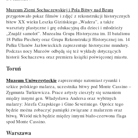
Muzeum Ziemi Sochaczewskiej i Pola Bitwy nad Bzurą
przygotowało pokaz filmów i zdjęć z rekonstrukcji historycznych
bitew XX wieku Leszka Gizińskiego „Wadera”, a także
warsztaty plastyczne i grę edukacyjną dla dzieci i młodzieży
„Znajdź samolot”. Muzealna Grupa Historyczna im. II batalionu
18 Pułku Piechoty oraz Grupa Rekonstrukcji Historycznej im. 14
Pułku Ułanów Jazłowieckich zaprezentuje historyczne mundury.
Podczas nocy Muzeów odbędą się też wykłady dotyczących
historii Sochaczewa oraz premiera książki poświęconej miastu.
Toruń
Muzeum Uniwersyteckie
zaprezentuje natomiast rysunki i
szkice polskiego malarza, uczestnika bitwy pod Monte Cassino –
Zygmunta Turkiewicza. Prace artysty cieszyły się uznaniem
między innymi gen. Władysława Andersa oraz wybitnych
malarzy: Józefa Czapskiego i Gino Severiniego. Oprócz tego
będzie można zobaczyć pamiątki związane z malarzem oraz
bitwą. Wśród nich będzie między innymi biało-czerwona flaga
spod Monte Cassino.
Warszawa