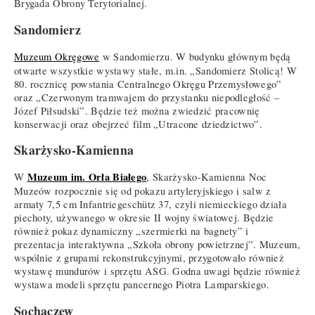
Brygada Obrony Terytorialnej.
Sandomierz
Muzeum Okręgowe
w Sandomierzu. W budynku głównym będą
otwarte wszystkie wystawy stałe, m.in. „Sandomierz Stolicą! W
80. rocznicę powstania Centralnego Okręgu Przemysłowego”
oraz „Czerwonym tramwajem do przystanku niepodległość –
Józef Piłsudski”. Będzie też można zwiedzić pracownię
konserwacji oraz obejrzeć film „Utracone dziedzictwo”.
Skarżysko-Kamienna
Muzeum im. Orła Białego
W
, Skarżysko-Kamienna Noc
Muzeów rozpocznie się od pokazu artyleryjskiego i salw z
armaty 7,5 cm Infantriegeschütz 37, czyli niemieckiego działa
piechoty, używanego w okresie II wojny światowej. Będzie
również pokaz dynamiczny „szermierki na bagnety” i
prezentacja interaktywna „Szkoła obrony powietrznej”. Muzeum,
wspólnie z grupami rekonstrukcyjnymi, przygotowało również
wystawę mundurów i sprzętu ASG. Godna uwagi będzie również
wystawa modeli sprzętu pancernego Piotra Lamparskiego.
Sochaczew