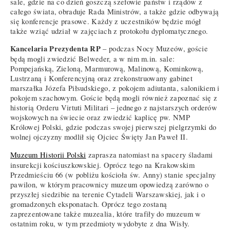
sale, gdzie na co dzień goszczą szefowie państw i rządów z
całego świata, obraduje Rada Ministrów, a także gdzie odbywają
się konferencje prasowe. Każdy z uczestników będzie mógł
także wziąć udział w zajęciach z protokołu dyplomatycznego.
Kancelaria Prezydenta RP
– podczas Nocy Muzeów, goście
będą mogli zwiedzić Belweder, a w nim m.in. sale:
Pompejańską, Zieloną, Marmurową, Malinową, Kominkową,
Lustrzaną i Konferencyjną oraz zrekonstruowany gabinet
marszałka Józefa Piłsudskiego, z pokojem adiutanta, salonikiem i
pokojem szachowym. Goście będą mogli również zapoznać się z
historią Orderu Virtuti Militari – jednego z najstarszych orderów
wojskowych na świecie oraz zwiedzić kaplicę pw. NMP
Królowej Polski, gdzie podczas swojej pierwszej pielgrzymki do
wolnej ojczyzny modlił się Ojciec Święty Jan Paweł II.
Muzeum Historii Polski
zaprasza natomiast na spacery śladami
insurekcji kościuszkowskiej. Oprócz tego na Krakowskim
Przedmieściu 66 (w pobliżu kościoła św. Anny) stanie specjalny
pawilon, w którym pracownicy muzeum opowiedzą zarówno o
przyszłej siedzibie na terenie Cytadeli Warszawskiej, jak i o
gromadzonych eksponatach. Oprócz tego zostaną
zaprezentowane także muzealia, które trafiły do muzeum w
ostatnim roku, w tym przedmioty wydobyte z dna Wisły.