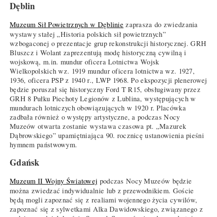
Dęblin
Muzeum Sił Powietrznych w Dęblinie
zaprasza do zwiedzania
wystawy stałej „Historia polskich sił powietrznych”
wzbogaconej o prezentacje grup rekonstrukcji historycznej. GRH
Bluszcz i Wolant zaprezentują modę historyczną cywilną i
wojskową, m.in. mundur oficera Lotnictwa Wojsk
Wielkopolskich wz. 1919 mundur oficera lotnictwa wz. 1927,
1936, oficera PSP z 1940 r., LWP 1968. Po ekspozycji plenerowej
będzie poruszał się historyczny Ford T R15, obsługiwany przez
GRH 8 Pułku Piechoty Legionów z Lublina, występujących w
mundurach lotniczych obowiązujących w 1920 r. Placówka
zadbała również o występy artystyczne, a podczas Nocy
Muzeów otwarta zostanie wystawa czasowa pt. „Mazurek
Dąbrowskiego” upamiętniająca 90. rocznicę ustanowienia pieśni
hymnem państwowym.
Gdańsk
Muzeum II Wojny Światowej
podczas Nocy Muzeów będzie
można zwiedzać indywidualnie lub z przewodnikiem. Goście
będą mogli zapoznać się z realiami wojennego życia cywilów,
zapoznać się z sylwetkami Alka Dawidowskiego, związanego z