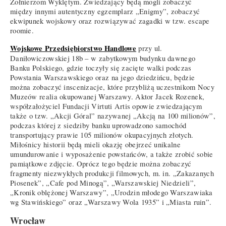
Żołnierzom Wyklętym. Zwiedzający będą mogli zobaczyć
między innymi autentyczny egzemplarz „Enigmy”, zobaczyć
ekwipunek wojskowy oraz rozwiązywać zagadki w tzw. escape
roomie.
Wojskowe Przedsiębiorstwo Handlowe
przy ul.
Daniłowiczowskiej 18b – w zabytkowym budynku dawnego
Banku Polskiego, gdzie toczyły się zacięte walki podczas
Powstania Warszawskiego oraz na jego dziedzińcu, będzie
można zobaczyć inscenizacje, które przybliżą uczestnikom Nocy
Muzeów realia okupowanej Warszawy. Aktor Jacek Rozenek,
współzałożyciel Fundacji Virtuti Artis opowie zwiedzającym
także o tzw. „Akcji Góral” nazywanej „Akcją na 100 milionów”,
podczas której z siedziby banku uprowadzono samochód
transportujący prawie 105 milionów okupacyjnych złotych.
Miłośnicy historii będą mieli okazję obejrzeć unikalne
umundurowanie i wyposażenie powstańców, a także zrobić sobie
pamiątkowe zdjęcie. Oprócz tego będzie można zobaczyć
fragmenty niezwykłych produkcji filmowych, m. in. „Zakazanych
Piosenek”, „Cafe pod Minogą”, „Warszawskiej Niedzieli”,
„Kronik oblężonej Warszawy”, „Urodzin młodego Warszawiaka
wg Stawińskiego” oraz „Warszawy Wola 1935” i „Miasta ruin”.
Wrocław