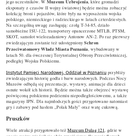
Muzeum Uzbrojenia
jego uczestników. W
, które gromadzi
eksponaty z czasów II wojny światowej będzie można zobaczyć
kolekcję broni i pojazdów, które były na wyposażeniu wojska
polskiego, niemieckiego i radzieckiego w latach czterdziestych.
Na szczególną uwagę zasługują: czołg T-34-85, działo
samobieżne ISU-122, transportery opancerzone MTLB, PTSM,
SKOT, samolot wielozadaniowy Antonow AN-2. Po raz pierwszy
Schron
zwiedzającym zostanie też udostępniony
Przeciwatomowy Władz Miasta Poznania
, wybudowany w
latach 50. dla ówczesnej Terytorialnej Obrony Przeciwlotniczej,
podległej Wojsku Polskiemu.
Instytut Pamięci Narodowej, Oddział w Poznaniu
przybliży
zwiedzającym historię godła i barw narodowych. Podczas Nocy
Muzeów odbędą się prezentacje, wystawy, animacje dla dzieci
osnute wokół ich historii. Będzie można także obejrzeć wystawę
poświęconą polskiemu podziemiu niepodległościowemu, a także
magazyny IPN. Dla najmłodszych gości przygotowano natomiast
gry i zabawy pod hasłem „Polak Mały” oraz watę cukrową.
Pruszków
Wiele atrakcji przygotowało też
Muzeum Dulag 121
, gdzie w