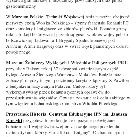
wystawa granatników i moździerzy powstańczych oraz punkt
gastronomiczny.
W
Muzeum Polskiej Techniki Wojskowej
będzie można obejrzeć
pierwszy czołg Wojska Polskiego – słynny francuski Renault FT
oraz samoloty i śmigłowce ze zbiorów placówki. Ponadto grupy
rekonstrukcji historycznej przeniosą gości w okres wojny polsko-
bolszewickiej, lądowania 1 Brygady Spadochronowej pod
Arnhem, Armii Krajowej oraz w świat wojsk pancernych okresu
powojennego.
Muzeum Żołnierzy Wyklętych i Więźniów Politycznych PRL
przy ulicy Rakowieckiej 37 udostępni zwiedzającym część
byłego Aresztu Śledczego Warszawa-Mokotów. Będzie można
zobaczyć między innymi podziemny korytarz łączący X Pawilon
z budynkiem nazywanym Pałacem Cudów, który był
wykorzystywany przez komunistycznych oprawców do
przesłuchiwania więźniów. Otwarta zostanie też cela zabitego w
tym więzieniu bohaterskiego rotmistrza Witolda Pileckiego.
Przystanek Historia. Centrum Edukacyjne IPN im. Janusza
Kurtyki
przygotowało prelekcje i ekspozycje poświęcone
bohaterom II wojny światowej oraz powojennego podziemia:
matematykom, którzy złamali kod „Enigmy”, Cichociemnym i