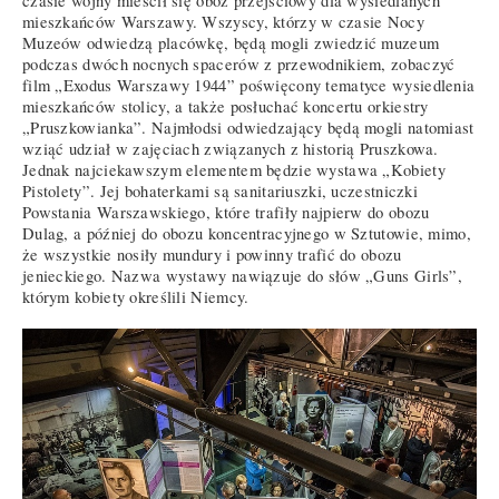
czasie wojny mieścił się obóz przejściowy dla wysiedlanych
mieszkańców Warszawy. Wszyscy, którzy w czasie Nocy
Muzeów odwiedzą placówkę, będą mogli zwiedzić muzeum
podczas dwóch nocnych spacerów z przewodnikiem, zobaczyć
film „Exodus Warszawy 1944” poświęcony tematyce wysiedlenia
mieszkańców stolicy, a także posłuchać koncertu orkiestry
„Pruszkowianka”. Najmłodsi odwiedzający będą mogli natomiast
wziąć udział w zajęciach związanych z historią Pruszkowa.
Jednak najciekawszym elementem będzie wystawa „Kobiety
Pistolety”. Jej bohaterkami są sanitariuszki, uczestniczki
Powstania Warszawskiego, które trafiły najpierw do obozu
Dulag, a później do obozu koncentracyjnego w Sztutowie, mimo,
że wszystkie nosiły mundury i powinny trafić do obozu
jenieckiego. Nazwa wystawy nawiązuje do słów „Guns Girls”,
którym kobiety określili Niemcy.