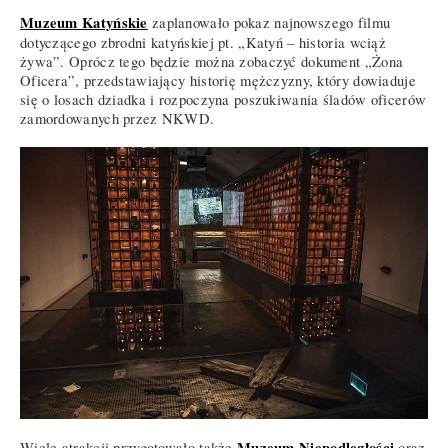
Muzeum Katyńskie
zaplanowało pokaz najnowszego filmu
dotyczącego zbrodni katyńskiej pt. „Katyń – historia wciąż
żywa”. Oprócz tego będzie można zobaczyć dokument „Żona
Oficera”, przedstawiający historię mężczyzny, który dowiaduje
się o losach dziadka i rozpoczyna poszukiwania śladów oficerów
zamordowanych przez NKWD.
Muzeum Niepodległości
Wiele atrakcji przygotowało także
oraz