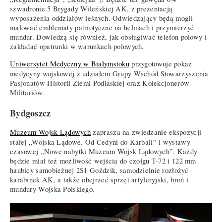
szwadronie 5 Brygady Wileńskiej AK, z prezentacją
wyposażenia oddziałów leśnych. Odwiedzający będą mogli
malować emblematy patriotyczne na hełmach i przymierzyć
mundur. Dowiedzą się również, jak obsługiwać telefon polowy i
zakładać opatrunki w warunkach polowych.
Uniwersytet Medyczny w Białymstoku
przygotowuje pokaz
medycyny wojskowej z udziałem Grupy Wschód Stowarzyszenia
Pasjonatów Historii Ziemi Podlaskiej oraz Kolekcjonerów
Militariów.
Bydgoszcz
Muzeum Wojsk Lądowych
zaprasza na zwiedzanie ekspozycji
stałej „Wojska Lądowe. Od Cedyni do Karbali” i wystawy
czasowej „Nowe nabytki Muzeum Wojsk Lądowych”. Każdy
będzie miał też możliwość wejścia do czołgu T-72 i 122 mm
haubicy samobieżnej 2S1 Goździk, samodzielnie rozłożyć
karabinek AK, a także obejrzeć sprzęt artyleryjski, broń i
mundury Wojska Polskiego.