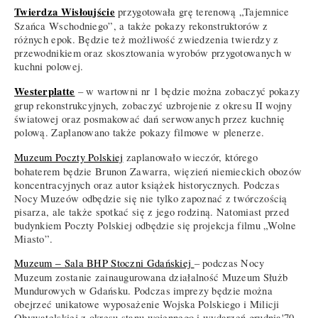
Twierdza Wisłoujście
przygotowała grę terenową „Tajemnice
Szańca Wschodniego”, a także pokazy rekonstruktorów z
różnych epok. Będzie też możliwość zwiedzenia twierdzy z
przewodnikiem oraz skosztowania wyrobów przygotowanych w
kuchni polowej.
Westerplatte
– w wartowni nr 1 będzie można zobaczyć pokazy
grup rekonstrukcyjnych, zobaczyć uzbrojenie z okresu II wojny
światowej oraz posmakować dań serwowanych przez kuchnię
polową. Zaplanowano także pokazy filmowe w plenerze.
Muzeum Poczty Polskiej
zaplanowało wieczór, którego
bohaterem będzie Brunon Zawarra, więzień niemieckich obozów
koncentracyjnych oraz autor książek historycznych. Podczas
Nocy Muzeów odbędzie się nie tylko zapoznać z twórczością
pisarza, ale także spotkać się z jego rodziną. Natomiast przed
budynkiem Poczty Polskiej odbędzie się projekcja filmu „Wolne
Miasto”.
Muzeum ‒ Sala BHP Stoczni Gdańskiej
– podczas Nocy
Muzeum zostanie zainaugurowana działalność Muzeum Służb
Mundurowych w Gdańsku. Podczas imprezy będzie można
obejrzeć unikatowe wyposażenie Wojska Polskiego i Milicji
Obywatelskiej z okresu stanu wojennego i wydarzeń grudnia'70