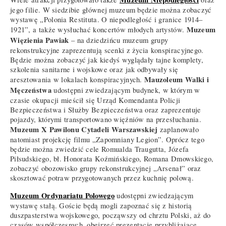
jego filie. W siedzibie głównej muzeum będzie można zobaczyć
wystawę „Polonia Restituta. O niepodległość i granice 1914–
Muzeum
1921”, a także wysłuchać koncertów młodych artystów.
Więzienia Pawiak
– na dziedzińcu muzeum grupy
rekonstrukcyjne zaprezentują scenki z życia konspiracyjnego.
Będzie można zobaczyć jak kiedyś wyglądały tajne komplety,
szkolenia sanitarne i wojskowe oraz jak odbywały się
Mauzoleum Walki i
aresztowania w lokalach konspiracyjnych.
Męczeństwa
udostępni zwiedzającym budynek, w którym w
czasie okupacji mieścił się Urząd Komendanta Policji
Bezpieczeństwa i Służby Bezpieczeństwa oraz zaprezentuje
pojazdy, którymi transportowano więźniów na przesłuchania.
Muzeum X Pawilonu Cytadeli Warszawskiej
zaplanowało
natomiast projekcję filmu „Zapomniany Legion”. Oprócz tego
będzie można zwiedzić cele Romualda Traugutta, Józefa
Piłsudskiego, bł. Honorata Koźmińskiego, Romana Dmowskiego,
zobaczyć obozowisko grupy rekonstrukcyjnej „Arsenał” oraz
skosztować potraw przygotowanych przez kuchnię polową.
Muzeum Ordynariatu Polowego
udostępni zwiedzającym
wystawę stałą. Goście będą mogli zapoznać się z historią
duszpasterstwa wojskowego, począwszy od chrztu Polski, aż do
czasów współczesnych, obejrzeć prezentacje przybliżające