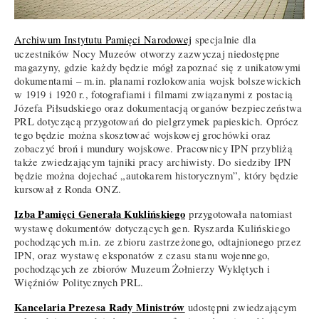
Archiwum Instytutu Pamięci Narodowej
specjalnie dla
uczestników Nocy Muzeów otworzy zazwyczaj niedostępne
magazyny, gdzie każdy będzie mógł zapoznać się z unikatowymi
dokumentami – m.in. planami rozlokowania wojsk bolszewickich
w 1919 i 1920 r., fotografiami i filmami związanymi z postacią
Józefa Piłsudskiego oraz dokumentacją organów bezpieczeństwa
PRL dotyczącą przygotowań do pielgrzymek papieskich. Oprócz
tego będzie można skosztować wojskowej grochówki oraz
zobaczyć broń i mundury wojskowe. Pracownicy IPN przybliżą
także zwiedzającym tajniki pracy archiwisty. Do siedziby IPN
będzie można dojechać „autokarem historycznym”, który będzie
kursował z Ronda ONZ.
Izba Pamięci Generała Kuklińskiego
przygotowała natomiast
wystawę dokumentów dotyczących gen. Ryszarda Kulińskiego
pochodzących m.in. ze zbioru zastrzeżonego, odtajnionego przez
IPN, oraz wystawę eksponatów z czasu stanu wojennego,
pochodzących ze zbiorów Muzeum Żołnierzy Wyklętych i
Więźniów Politycznych PRL.
Kancelaria Prezesa Rady Ministrów
udostępni zwiedzającym