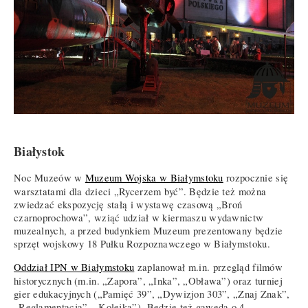
Białystok
Noc Muzeów w
Muzeum Wojska w Białymstoku
rozpocznie się
warsztatami dla dzieci „Rycerzem być”. Będzie też można
zwiedzać ekspozycję stałą i wystawę czasową „Broń
czarnoprochowa”, wziąć udział w kiermaszu wydawnictw
muzealnych, a przed budynkiem Muzeum prezentowany będzie
sprzęt wojskowy 18 Pułku Rozpoznawczego w Białymstoku.
Oddział IPN w Białymstoku
zaplanował m.in. przegląd filmów
historycznych (m.in. „Zapora”, „Inka”, „Obława”) oraz turniej
gier edukacyjnych („Pamięć 39”, „Dywizjon 303”, „Znaj Znak”,
„Reglamentacja”, „Kolejka”). Będzie też gawęda o 4