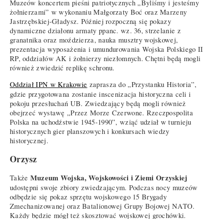
Muzeów koncertem pieśni patriotycznych „Byliśmy i jesteśmy
żołnierzami” w wykonaniu Małgorzaty Boć oraz Marzeny
Jastrzębskiej-Gładysz. Później rozpoczną się pokazy
dynamiczne działonu armaty ppanc. wz. 36, strzelanie z
granatnika oraz moździerza, nauka musztry wojskowej,
prezentacja wyposażenia i umundurowania Wojska Polskiego II
RP, oddziałów AK i żołnierzy niezłomnych. Chętni będą mogli
również zwiedzić replikę schronu.
Oddział IPN w Krakowie
zaprasza do „Przystanku Historia”,
gdzie przygotowana zostanie inscenizacja historyczna celi i
pokoju przesłuchań UB. Zwiedzający będą mogli również
obejrzeć wystawę „Przez Morze Czerwone. Rzeczpospolita
Polska na uchodźstwie 1945-1990”, wziąć udział w turnieju
historycznych gier planszowych i konkursach wiedzy
historycznej.
Orzysz
Muzeum Wojska, Wojskowości i Ziemi Orzyskiej
Także
udostępni swoje zbiory zwiedzającym. Podczas nocy muzeów
odbędzie się pokaz sprzętu wojskowego 15 Brygady
Zmechanizowanej oraz Batalionowej Grupy Bojowej NATO.
Każdy będzie mógł też skosztować wojskowej grochówki.