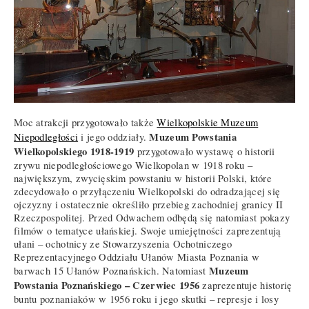
Moc atrakcji przygotowało także
Wielkopolskie Muzeum
Muzeum Powstania
Niepodległości
i jego oddziały.
Wielkopolskiego 1918-1919
przygotowało wystawę o historii
zrywu niepodległościowego Wielkopolan w 1918 roku –
największym, zwycięskim powstaniu w historii Polski, które
zdecydowało o przyłączeniu Wielkopolski do odradzającej się
ojczyzny i ostatecznie określiło przebieg zachodniej granicy II
Rzeczpospolitej. Przed Odwachem odbędą się natomiast pokazy
filmów o tematyce ułańskiej. Swoje umiejętności zaprezentują
ułani – ochotnicy ze Stowarzyszenia Ochotniczego
Reprezentacyjnego Oddziału Ułanów Miasta Poznania w
Muzeum
barwach 15 Ułanów Poznańskich. Natomiast
Powstania Poznańskiego – Czerwiec 1956
zaprezentuje historię
buntu poznaniaków w 1956 roku i jego skutki – represje i losy