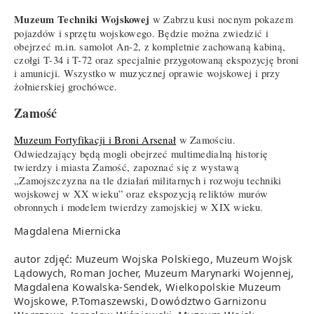
Muzeum Techniki Wojskowej
w Zabrzu kusi nocnym pokazem
pojazdów i sprzętu wojskowego. Będzie można zwiedzić i
obejrzeć m.in. samolot An-2, z kompletnie zachowaną kabiną,
czołgi T-34 i T-72 oraz specjalnie przygotowaną ekspozycję broni
i amunicji. Wszystko w muzycznej oprawie wojskowej i przy
żołnierskiej grochówce.
Zamość
Muzeum Fortyfikacji i Broni Arsenał
w Zamościu.
Odwiedzający będą mogli obejrzeć multimedialną historię
twierdzy i miasta Zamość, zapoznać się z wystawą
„Zamojszczyzna na tle działań militarnych i rozwoju techniki
wojskowej w XX wieku” oraz ekspozycją reliktów murów
obronnych i modelem twierdzy zamojskiej w XIX wieku.
Magdalena Miernicka
autor zdjęć: Muzeum Wojska Polskiego, Muzeum Wojsk
Lądowych, Roman Jocher, Muzeum Marynarki Wojennej,
Magdalena Kowalska-Sendek, Wielkopolskie Muzeum
Wojskowe, P.Tomaszewski, Dowództwo Garnizonu