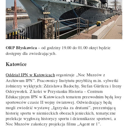
ORP Błyskawica
– od godziny 19.00 do 01.00 okręt będzie
dostępny dla zwiedzających.
Katowice
Oddział IPN w Katowicach
organizuje „Noc Muzeów z
Archiwum IPN”. Pracownicy Instytutu przybliżą m.in. sylwetki
żołnierzy wyklętych: Zdzisława Badochy, Stefan Gürtlera i Ireny
Odrzywołek. Z kolei w Przystanku Historia – Centrum
Edukacyjnym IPN w Katowicach tematem przewodnim będą losy
sportowców czasie II wojny światowej. Odwiedzający będą
mogli zwiedzić wystawę „Igrzyska za drutami”, prezentującą
historię sportu w niemieckich obozach jenieckich, tematyczne
prelekcje wygłoszą historycy sportu i dziennikarze sportowi, a
Noc Muzeów zakończy projekcja filmu „Agent nr 1”.