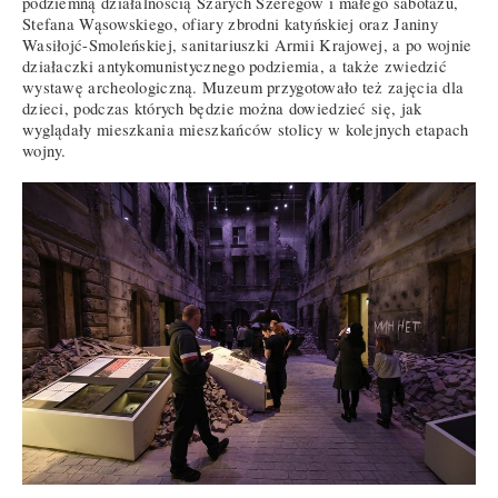
podziemną działalnością Szarych Szeregów i małego sabotażu,
Stefana Wąsowskiego, ofiary zbrodni katyńskiej oraz Janiny
Wasiłojć-Smoleńskiej, sanitariuszki Armii Krajowej, a po wojnie
działaczki antykomunistycznego podziemia, a także zwiedzić
wystawę archeologiczną. Muzeum przygotowało też zajęcia dla
dzieci, podczas których będzie można dowiedzieć się, jak
wyglądały mieszkania mieszkańców stolicy w kolejnych etapach
wojny.