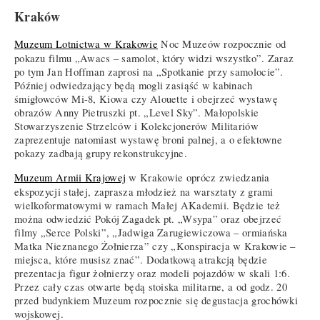
Kraków
Muzeum Lotnictwa w Krakowie
Noc Muzeów rozpocznie od
pokazu filmu „Awacs – samolot, który widzi wszystko”. Zaraz
po tym Jan Hoffman zaprosi na „Spotkanie przy samolocie”.
Później odwiedzający będą mogli zasiąść w kabinach
śmigłowców Mi-8, Kiowa czy Alouette i obejrzeć wystawę
obrazów Anny Pietruszki pt. „Level Sky”. Małopolskie
Stowarzyszenie Strzelców i Kolekcjonerów Militariów
zaprezentuje natomiast wystawę broni palnej, a o efektowne
pokazy zadbają grupy rekonstrukcyjne.
Muzeum Armii Krajowej
w Krakowie oprócz zwiedzania
ekspozycji stałej, zaprasza młodzież na warsztaty z grami
wielkoformatowymi w ramach Małej AKademii. Będzie też
można odwiedzić Pokój Zagadek pt. „Wsypa” oraz obejrzeć
filmy „Serce Polski”, „Jadwiga Zarugiewiczowa – ormiańska
Matka Nieznanego Żołnierza” czy „Konspiracja w Krakowie –
miejsca, które musisz znać”. Dodatkową atrakcją będzie
prezentacja figur żołnierzy oraz modeli pojazdów w skali 1:6.
Przez cały czas otwarte będą stoiska militarne, a od godz. 20
przed budynkiem Muzeum rozpocznie się degustacja grochówki
wojskowej.