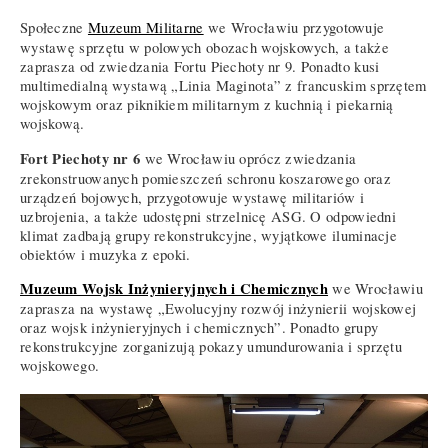
Społeczne
Muzeum Militarne
we Wrocławiu przygotowuje
wystawę sprzętu w polowych obozach wojskowych, a także
zaprasza od zwiedzania Fortu Piechoty nr 9. Ponadto kusi
multimedialną wystawą „Linia Maginota” z francuskim sprzętem
wojskowym oraz piknikiem militarnym z kuchnią i piekarnią
wojskową.
Fort Piechoty nr 6
we Wrocławiu oprócz zwiedzania
zrekonstruowanych pomieszczeń schronu koszarowego oraz
urządzeń bojowych, przygotowuje wystawę militariów i
uzbrojenia, a także udostępni strzelnicę ASG. O odpowiedni
klimat zadbają grupy rekonstrukcyjne, wyjątkowe iluminacje
obiektów i muzyka z epoki.
Muzeum Wojsk Inżynieryjnych i Chemicznych
we Wrocławiu
zaprasza na wystawę „Ewolucyjny rozwój inżynierii wojskowej
oraz wojsk inżynieryjnych i chemicznych”. Ponadto grupy
rekonstrukcyjne zorganizują pokazy umundurowania i sprzętu
wojskowego.