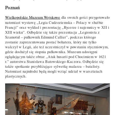
Poznań
Wielkopolskie Muzeum Wojskowe
dla swoich gości przygotowało
natomiast wystawę „Legia Cudzoziemska – Polacy w służbie
Francji” oraz wykład i prezentację „Rycerze i najemnicy w XII i
XIII wieku”. Odbędzie się także prezentacja „Legionista z
Szamotuł – pułkownik Edmund Callier”, podczas którego
zostanie zaprezentowana postać bohatera, który nie tylko
walczył w Legii, ale też uczestniczył w powstaniu styczniowym,
gdzie dosłużył się stopnia pułkownika. Muzeum udostępni
oglądającym także obraz „Atak husarii pod Chocimiem w 1621
r.” autorstwa Stanisława Batowskiego-Kaczora. Odbędzie się
także spotkanie przybliżające sylwetkę malarza – batalisty.
Natomiast najmłodsi będą mogli wziąć udział w warsztatach
plastycznych.