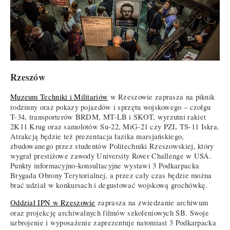
Rzeszów
Muzeum Techniki i Militariów
w Rzeszowie zaprasza na piknik
rodzinny oraz pokazy pojazdów i sprzętu wojskowego – czołgu
T-34, transporterów BRDM, MT-LB i SKOT, wyrzutni rakiet
2K11 Krug oraz samolotów Su-22, MiG-21 czy PZL TS-11 Iskra.
Atrakcją będzie też prezentacja łazika marsjańskiego,
zbudowanego przez studentów Politechniki Rzeszowskiej, który
wygrał prestiżowe zawody University Rover Challenge w USA.
Punkty informacyjno-konsultacyjne wystawi 3 Podkarpacka
Brygada Obrony Terytorialnej, a przez cały czas będzie można
brać udział w konkursach i degustować wojskową grochówkę.
Oddział IPN w Rzeszowie
zaprasza na zwiedzanie archiwum
oraz projekcję archiwalnych filmów szkoleniowych SB. Swoje
uzbrojenie i wyposażenie zaprezentuje natomiast 3 Podkarpacka