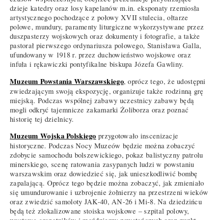
dzieje katedry oraz losy kapelanów m.in. eksponaty rzemiosła
artystycznego pochodzące z połowy XVII stulecia, ołtarze
polowe, mundury, paramenty liturgiczne wykorzystywane przez
duszpasterzy wojskowych oraz dokumenty i fotografie, a także
pastorał pierwszego ordynariusza polowego, Stanisława Galla,
ufundowany w 1918 r. przez duchowieństwo wojskowe oraz
infuła i rękawiczki pontyfikalne biskupa Józefa Gawliny.
Muzeum Powstania Warszawskiego
, oprócz tego, że udostępni
zwiedzającym swoją ekspozycję, organizuje także rodzinną grę
miejską. Podczas wspólnej zabawy uczestnicy zabawy będą
mogli odkryć tajemnicze zakamarki Żoliborza oraz poznać
historię tej dzielnicy.
Muzeum Wojska Polskiego
przygotowało inscenizacje
historyczne. Podczas Nocy Muzeów będzie można zobaczyć
zdobycie samochodu bolszewickiego, pokaz balistyczny patrolu
minerskiego, scenę ratowania zasypanych ludzi w powstaniu
warszawskim oraz dowiedzieć się, jak unieszkodliwić bombę
zapalającą. Oprócz tego będzie można zobaczyć, jak zmieniało
się umundurowanie i uzbrojenie żołnierzy na przestrzeni wieków
oraz zwiedzić samoloty JAK-40, AN-26 i Mi-8. Na dziedzińcu
będą też zlokalizowane stoiska wojskowe – szpital polowy,