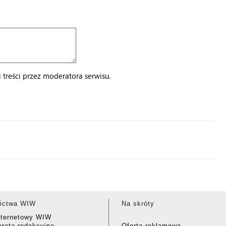
treści przez moderatora serwisu.
ictwa WIW
Na skróty
nternetowy WIW
rata redakcyjna
Oferta reklamowa