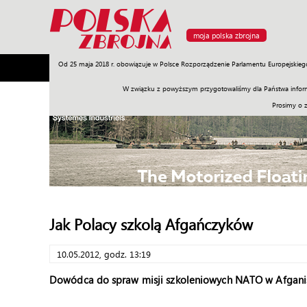
moja polska zbrojna
Od 25 maja 2018 r. obowiązuje w Polsce Rozporządzenie Parlamentu Europejskieg
Armia
Poligon
Sprzęt
Misje
Polityka
Prawo
W związku z powyższym przygotowaliśmy dla Państwa inform
Prosimy o 
Jak Polacy szkolą Afgańczyków
10.05.2012, godz. 13:19
Dowódca do spraw misji szkoleniowych NATO w Afganist