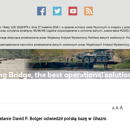
o i Rady (UE) 2016/679 z dnia 27 kwietnia 2016 r. w sprawie ochrony osób fizycznych w związku z 
Świat
Społeczność
Sport
Historia
Galerie
Wideo
ENGLI
oraz uchylenia dyrektywy 95/46/WE (ogólne rozporządzenie o ochronie danych, zwane także RODO).
acje dotyczące przetwarzania przez Wojskowy Instytut Wydawniczy Państwa danych osobowych. Pro
zaakceptowanie warunków przetwarzania danych osobowych przez Wojskowych Instytut Wydawniczy
A
A
A
anie David P. Bolger odwiedził polską bazę w Ghazni.