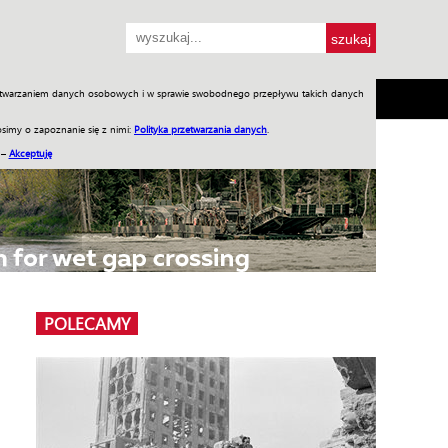
przetwarzaniem danych osobowych i w sprawie swobodnego przepływu takich danych
SH
SKLEP
Jednodniówki
Praca w WIW
simy o zapoznanie się z nimi:
Polityka przetwarzania danych
.
 –
Akceptuję
POLECAMY