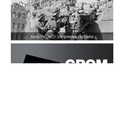
Godzina „W” – sierpniowa rapsodia