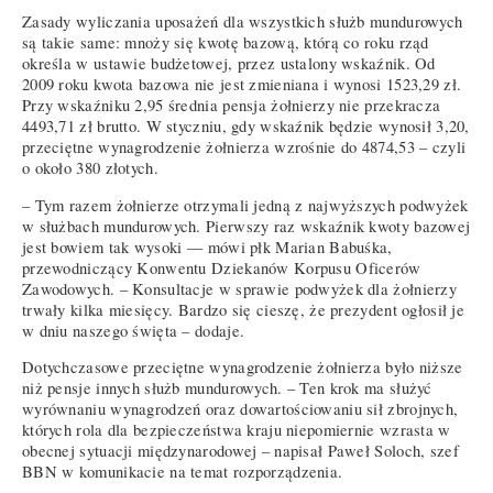
Zasady wyliczania uposażeń dla wszystkich służb mundurowych
są takie same: mnoży się kwotę bazową, którą co roku rząd
określa w ustawie budżetowej, przez ustalony wskaźnik. Od
2009 roku kwota bazowa nie jest zmieniana i wynosi 1523,29 zł.
Przy wskaźniku 2,95 średnia pensja żołnierzy nie przekracza
4493,71 zł brutto. W styczniu, gdy wskaźnik będzie wynosił 3,20,
przeciętne wynagrodzenie żołnierza wzrośnie do 4874,53 – czyli
o około 380 złotych.
– Tym razem żołnierze otrzymali jedną z najwyższych podwyżek
w służbach mundurowych. Pierwszy raz wskaźnik kwoty bazowej
jest bowiem tak wysoki –– mówi płk Marian Babuśka,
przewodniczący Konwentu Dziekanów Korpusu Oficerów
Zawodowych. – Konsultacje w sprawie podwyżek dla żołnierzy
trwały kilka miesięcy. Bardzo się cieszę, że prezydent ogłosił je
w dniu naszego święta – dodaje.
Dotychczasowe przeciętne wynagrodzenie żołnierza było niższe
niż pensje innych służb mundurowych. – Ten krok ma służyć
wyrównaniu wynagrodzeń oraz dowartościowaniu sił zbrojnych,
których rola dla bezpieczeństwa kraju niepomiernie wzrasta w
obecnej sytuacji międzynarodowej – napisał Paweł Soloch, szef
BBN w komunikacie na temat rozporządzenia.