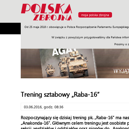
moja polska zbrojna
Od 25 maja 2018 r. obowiązuje w Polsce Rozporządzenie Parlamentu Europejskieg
Armia
Poligon
Sprzęt
Misje
Polityka
Prawo
W związku z powyższym przygotowaliśmy dla Państwa inform
Prosimy o 
Trening sztabowy „Raba-16”
03.06.2016, godz. 08:36
Rozpoczynający się dzisiaj trening pk. „Raba-16” ma na
„Anakonda-16”. Głównym celem treningu jest osobiste p
sekcji, wydziałów i oddziałów oraz pionów do „Anako