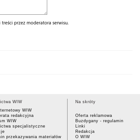
treści przez moderatora serwisu.
ictwa WIW
Na skróty
nternetowy WIW
rata redakcyjna
Oferta reklamowa
ism WIW
Buzdygany - regulamin
ctwa specjalistyczne
Linki
cje
Redakcja
in przekazywania materiałów
O WIW