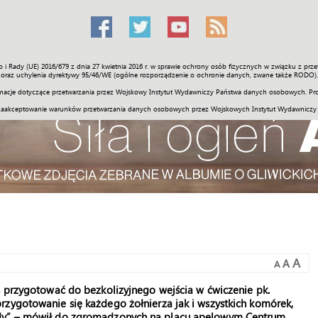
o i Rady (UE) 2016/679 z dnia 27 kwietnia 2016 r. w sprawie ochrony osób fizycznych w związku z 
Świat
Społeczność
Sport
Historia
Galerie
Wideo
ENGLI
oraz uchylenia dyrektywy 95/46/WE (ogólne rozporządzenie o ochronie danych, zwane także RODO).
acje dotyczące przetwarzania przez Wojskowy Instytut Wydawniczy Państwa danych osobowych. Pro
zaakceptowanie warunków przetwarzania danych osobowych przez Wojskowych Instytut Wydawniczy
A
A
A
s przygotować do bezkolizyjnego wejścia w ćwiczenie pk.
rzygotowanie się każdego żołnierza jak i wszystkich komórek,
ndy” – mówił do zgromadzonych na placu apelowym Centrum