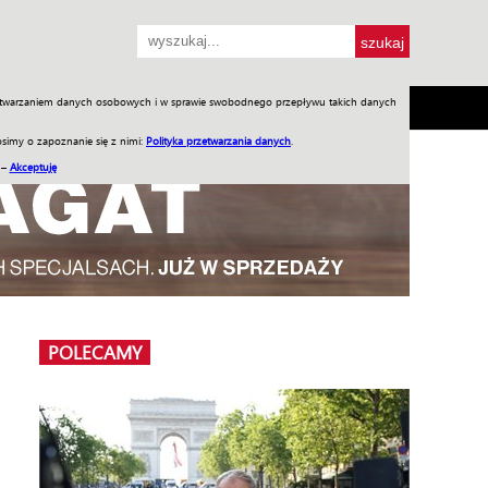
przetwarzaniem danych osobowych i w sprawie swobodnego przepływu takich danych
SH
SKLEP
Jednodniówki
Praca w WIW
simy o zapoznanie się z nimi:
Polityka przetwarzania danych
.
 –
Akceptuję
POLECAMY