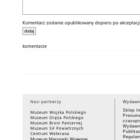
Komentarz zostanie opublikowany dopiero po akceptacji 
komentarze
Nasi partnerzy
Wydawn
Sklep I
Muzeum Wojska Polskiego
Prenume
Muzeum Oręża Polskiego
czasop
Muzeum Broni Pancernej
Wydawni
Muzeum Sił Powietrznych
Publika
Centrum Weterana
Regulam
Muzeum Marynarki Wojennej