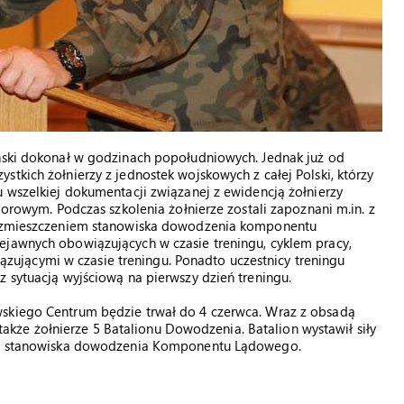
iński dokonał w godzinach popołudniowych. Jednak już od
tkich żołnierzy z jednostek wojskowych z całej Polski, którzy
u wszelkiej dokumentacji związanej z ewidencją żołnierzy
iorowym. Podczas szkolenia żołnierze zostali zapoznani m.in. z
 rozmieszczeniem stanowiska dowodzenia komponentu
ejawnych obowiązujących w czasie treningu, cyklem pracy,
jącymi w czasie treningu. Ponadto uczestnicy treningu
z sytuacją wyjściową na pierwszy dzień treningu.
wskiego Centrum będzie trwał do 4 czerwca. Wraz z obsadą
że żołnierze 5 Batalionu Dowodzenia. Batalion wystawił siły
ania stanowiska dowodzenia Komponentu Lądowego.