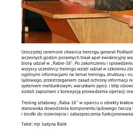
Uroczystej ceremonii otwarcia treningu generał Podlas
wczesnych godzin porannych trwał apel ewidencyjny wszys
biorą udział w „Rabie-16”. Po zakończeniu i sprawdzeni
wszyscy uczestnicy treningu wzięli udział w szkoleniu zb
ogólnymi informacjami na temat treningu, strukturą i
lądowego, przestrzeganiem zasad ochrony informacji ni
systemem meldunkowym, warunkami ppoż. i bhp obowiązu
zostali zapoznani z koncepcją prowadzenia operacji ora
Trening sztabowy „Raba-16” w oparciu o obiekty krako
stanowiska dowodzenia komponentu lądowego ćwiczą tak
i środki do rozwinięcia i zabezpieczenia funkcjonow
Tekst: mjr Justyna Balik