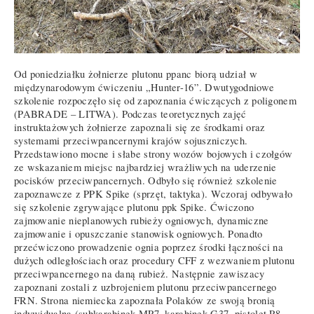
Od poniedziałku żołnierze plutonu ppanc biorą udział w
międzynarodowym ćwiczeniu „Hunter-16”. Dwutygodniowe
szkolenie rozpoczęło się od zapoznania ćwiczących z poligonem
(PABRADE – LITWA). Podczas teoretycznych zajęć
instruktażowych żołnierze zapoznali się ze środkami oraz
systemami przeciwpancernymi krajów sojuszniczych.
Przedstawiono mocne i słabe strony wozów bojowych i czołgów
ze wskazaniem miejsc najbardziej wrażliwych na uderzenie
pocisków przeciwpancernych. Odbyło się również szkolenie
zapoznawcze z PPK Spike (sprzęt, taktyka). Wczoraj odbywało
się szkolenie zgrywające plutonu ppk Spike. Ćwiczono
zajmowanie nieplanowych rubieży ogniowych, dynamiczne
zajmowanie i opuszczanie stanowisk ogniowych. Ponadto
przećwiczono prowadzenie ognia poprzez środki łączności na
dużych odległościach oraz procedury CFF z wezwaniem plutonu
przeciwpancernego na daną rubież. Następnie zawiszacy
zapoznani zostali z uzbrojeniem plutonu przeciwpancernego
FRN. Strona niemiecka zapoznała Polaków ze swoją bronią
indywidualną (subkarabinek MP7, karabinek G37, pistolet P8,