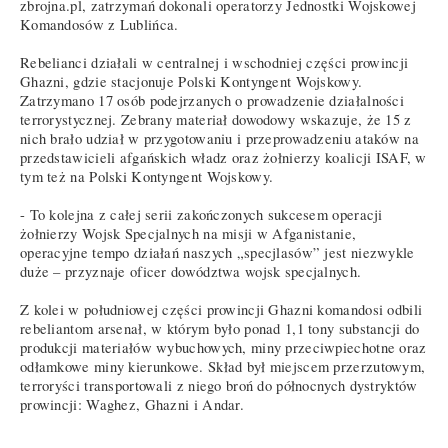
zbrojna.pl, zatrzymań dokonali operatorzy Jednostki Wojskowej
Komandosów z Lublińca.
Rebelianci działali w centralnej i wschodniej części prowincji
Ghazni, gdzie stacjonuje Polski Kontyngent Wojskowy.
Zatrzymano 17 osób podejrzanych o prowadzenie działalności
terrorystycznej. Zebrany materiał dowodowy wskazuje, że 15 z
nich brało udział w przygotowaniu i przeprowadzeniu ataków na
przedstawicieli afgańskich władz oraz żołnierzy koalicji ISAF, w
tym też na Polski Kontyngent Wojskowy.
- To kolejna z całej serii zakończonych sukcesem operacji
żołnierzy Wojsk Specjalnych na misji w Afganistanie,
operacyjne tempo działań naszych „specjlasów” jest niezwykle
duże – przyznaje oficer dowództwa wojsk specjalnych.
Z kolei w południowej części prowincji Ghazni komandosi odbili
rebeliantom arsenał, w którym było ponad 1,1 tony substancji do
produkcji materiałów wybuchowych, miny przeciwpiechotne oraz
odłamkowe miny kierunkowe. Skład był miejscem przerzutowym,
terroryści transportowali z niego broń do północnych dystryktów
prowincji: Waghez, Ghazni i Andar.