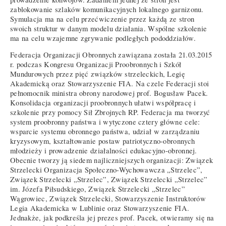
zablokowanie szlaków komunikacyjnych lokalnego garnizonu.
Symulacja ma na celu przećwiczenie przez każdą ze stron
swoich struktur w danym modelu działania. Wspólne szkolenie
ma na celu wzajemne zgrywanie podległych pododdziałów.
Federacja Organizacji Obronnych zawiązana została 21.03.2015
r. podczas Kongresu Organizacji Proobronnych i Szkół
Mundurowych przez pięć związków strzeleckich, Legię
Akademicką oraz Stowarzyszenie FIA. Na czele Federacji stoi
pełnomocnik ministra obrony narodowej prof. Bogusław Pacek.
Konsolidacja organizacji proobronnych ułatwi współpracę i
szkolenie przy pomocy Sił Zbrojnych RP. Federacja ma tworzyć
system proobronny państwa i wytyczone cztery główne cele:
wsparcie systemu obronnego państwa, udział w zarządzaniu
kryzysowym, kształtowanie postaw patriotyczno-obronnych
młodzieży i prowadzenie działalności edukacyjno-obronnej.
Obecnie tworzy ją siedem najliczniejszych organizacji: Związek
Strzelecki Organizacja Społeczno-Wychowawcza „Strzelec”,
Związek Strzelecki „Strzelec”, Związek Strzelecki „Strzelec”
im. Józefa Piłsudskiego, Związek Strzelecki „Strzelec”
Wągrowiec, Związek Strzelecki, Stowarzyszenie Instruktorów
Legia Akademicka w Lublinie oraz Stowarzyszenie FIA.
Jednakże, jak podkreśla jej prezes prof. Pacek, otwieramy się na