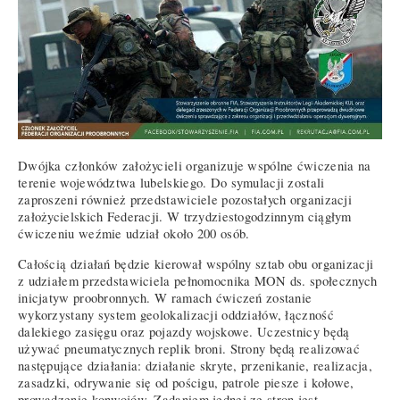
Dwójka członków założycieli organizuje wspólne ćwiczenia na
terenie województwa lubelskiego. Do symulacji zostali
zaproszeni również przedstawiciele pozostałych organizacji
założycielskich Federacji. W trzydziestogodzinnym ciągłym
ćwiczeniu weźmie udział około 200 osób.
Całością działań będzie kierował wspólny sztab obu organizacji
z udziałem przedstawiciela pełnomocnika MON ds. społecznych
inicjatyw proobronnych. W ramach ćwiczeń zostanie
wykorzystany system geolokalizacji oddziałów, łączność
dalekiego zasięgu oraz pojazdy wojskowe. Uczestnicy będą
używać pneumatycznych replik broni. Strony będą realizować
następujące działania: działanie skryte, przenikanie, realizacja,
zasadzki, odrywanie się od pościgu, patrole piesze i kołowe,
prowadzenie konwojów. Zadaniem jednej ze stron jest