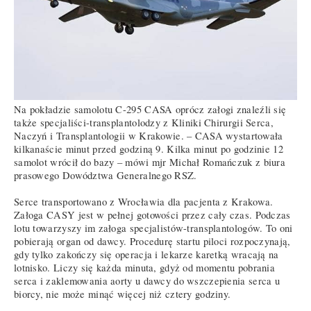
Na pokładzie samolotu C-295 CASA oprócz załogi znaleźli się
także specjaliści-transplantolodzy z Kliniki Chirurgii Serca,
Naczyń i Transplantologii w Krakowie. – CASA wystartowała
kilkanaście minut przed godziną 9. Kilka minut po godzinie 12
samolot wrócił do bazy – mówi mjr Michał Romańczuk z biura
prasowego Dowództwa Generalnego RSZ.
Serce transportowano z Wrocławia dla pacjenta z Krakowa.
Załoga CASY jest w pełnej gotowości przez cały czas. Podczas
lotu towarzyszy im załoga specjalistów-transplantologów. To oni
pobierają organ od dawcy. Procedurę startu piloci rozpoczynają,
gdy tylko zakończy się operacja i lekarze karetką wracają na
lotnisko. Liczy się każda minuta, gdyż od momentu pobrania
serca i zaklemowania aorty u dawcy do wszczepienia serca u
biorcy, nie może minąć więcej niż cztery godziny.