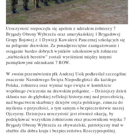
Uroczystość rozpoczęła się apelem z udziałem żołnierzy 7
Brygady Obrony Wybrzeża oraz amerykańskiej 1 Brygadowej
Grupy Bojowej z 1 Dywizji Kawalerii Pancernej szkolących się
na poligonie drawskim. Za ponadprzeciętne zaangażowanie i
osiąganie bardzo dobrych wyników szkoleniowych żołnierze
„niebieskich beretów” zostali wyróżnieni między innymi
pamiątkowymi odznakami 7 BOW.
W swoim przemówieniu płk Andrzej Usik podkreślał szczególne
znaczenie Narodowego Święta Niepodległości dla każdego
Polaka, żołnierza oraz wymiar tego święta w kontekście
wspólnego ćwiczenia na drawskim poligonie. – Dzisiejszy dzień
skłania nas do głębokiej refleksji historycznej nad przeszłością,
nad bogactwem skarbnicy dziejów oręża polskiego, zmusza do
myślenia o przyszłości, a tym samym o bezpieczeństwie naszej
Ojczyzny. Dzisiejsza uroczystość jest również okazją, by
podziękować wszystkim żołnierzom oraz pracownikom wojska 7
Brygady Obrony Wybrzeża za obywatelski, patriotyczny trud w
służbie dla dobra kraju i bezpieczeństwa Rzeczypospolitej.