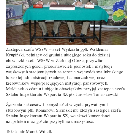
Zastępca szefa WSzW – szef Wydziału ppłk Waldemar
Krupiński, pełniący od grudnia ubiegłego roku do dzisiaj
obowiązki szefa WSzW w Zielonej Górze, przywitał
zaproszonych gości, przedstawicieli jednostek i instytucji
wojskowych stacjonujących na terenie województwa lubuskiego,
lubuskiej administracji rządowej i samorządowej oraz
kierowników współpracujących instytucji państwowych.
Meldunek o zdaniu i objęciu obowiązków przyjął zastępca szefa
Sztabu Inspektoratu Wsparcia SZ płk Jarosław Tomaszewski.
Życzenia sukcesów i pomyślności w życiu prywatnym i
służbowym płk. Romanowi Sicińskiemu złożyli zastępca szefa
Sztabu Inspektoratu Wsparcia SZ, wojskowi komendanci
uzupełnień oraz goście przybyli na uroczystość.
Tekst: mjr Marek Wójcik