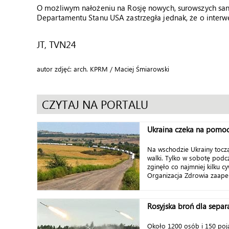
O możliwym nałożeniu na Rosję nowych, surowszych san
Departamentu Stanu USA zastrzegła jednak, że o interwe
JT, TVN24
autor zdjęć: arch. KPRM / Maciej Śmiarowski
CZYTAJ NA PORTALU
Ukraina czeka na pomo
Na wschodzie Ukrainy toczą
walki. Tylko w sobotę podc
zginęło co najmniej kilku c
Organizacja Zdrowia zaapel
Rosyjska broń dla separ
Około 1200 osób i 150 po