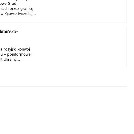
etowe Grad,
niach przez granicę
w Kijowie twierdzą,...
kraińsko-
ła rosyjski konwój
ju – poinformował
 Ukrainy....