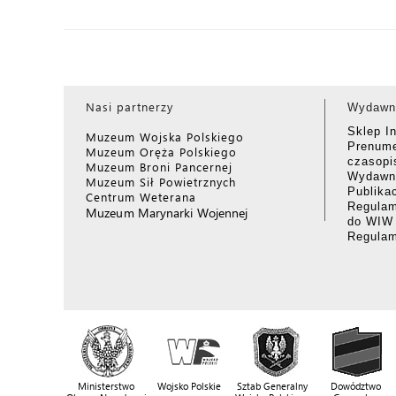
Nasi partnerzy
Wydawn
Sklep I
Muzeum Wojska Polskiego
Prenume
Muzeum Oręża Polskiego
czasop
Muzeum Broni Pancernej
Wydawni
Muzeum Sił Powietrznych
Publika
Centrum Weterana
Regulam
Muzeum Marynarki Wojennej
do WIW
Regula
Ministerstwo
Wojsko Polskie
Sztab Generalny
Dowództwo