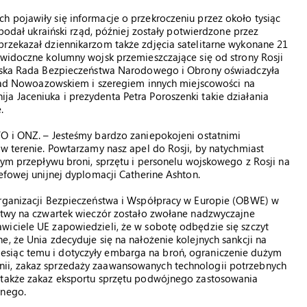
 pojawiły się informacje o przekroczeniu przez około tysiąc
 podał ukraiński rząd, później zostały potwierdzone przez
przekazał dziennikarzom także zdjęcia satelitarne wykonane 21
 widoczne kolumny wojsk przemieszczające się od strony Rosji
aińska Rada Bezpieczeństwa Narodowego i Obrony oświadczyła
ę nad Nowoazowskiem i szeregiem innych miejscowości na
a Jaceniuka i prezydenta Petra Poroszenki takie działania
.
TO i ONZ. – Jesteśmy bardzo zaniepokojeni ostatnimi
 w terenie. Powtarzamy nasz apel do Rosji, by natychmiast
tym przepływu broni, sprzętu i personelu wojskowego z Rosji na
efowej unijnej dyplomacji Catherine Ashton.
Organizacji Bezpieczeństwa i Współpracy w Europie (OBWE) w
Litwy na czwartek wieczór zostało zwołane nadzwyczajne
wiciele UE zapowiedzieli, że w sobotę odbędzie się szczyt
, że Unia zdecyduje się na nałożenie kolejnych sankcji na
siąc temu i dotyczyły embarga na broń, ograniczenie dużym
ii, zakaz sprzedaży zaawansowanych technologii potrzebnych
a także zakaz eksportu sprzętu podwójnego zastosowania
nnego.