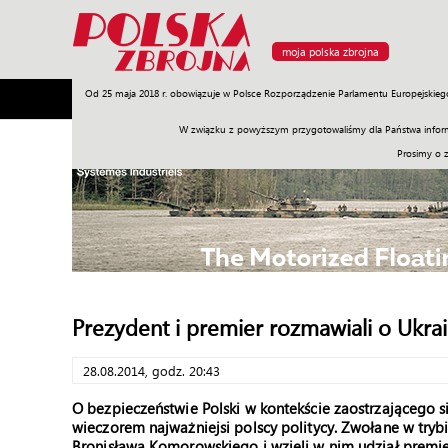
moja polska zbrojna
Od 25 maja 2018 r. obowiązuje w Polsce Rozporządzenie Parlamentu Europejskieg
Armia
Poligon
Sprzęt
Misje
Polityka
Prawo
W związku z powyższym przygotowaliśmy dla Państwa inform
Prosimy o 
Prezydent i premier rozmawiali o Ukrai
28.08.2014, godz. 20:43
O bezpieczeństwie Polski w kontekście zaostrzającego si
wieczorem najważniejsi polscy politycy. Zwołane w tryb
Bronisława Komorowskiego i wzięli w nim udział premie