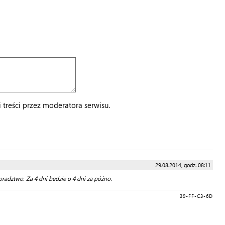
treści przez moderatora serwisu.
29.08.2014, godz. 08:11
oradztwo. Za 4 dni bedzie o 4 dni za późno.
39-FF-C3-6D