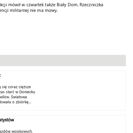
kcji mówił w czwartek także Biały Dom. Rzeczniczka
ncji militarnej nie ma mowy.
c
 się coraz cięższe
zas starć w Doniecku
ywilów. Światowa
owała o zbiórkę...
atystów
jazdów wojskowych,