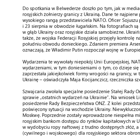
Do spotkania w Belwederze doszło po tym, jak w mediach
rosyjskich żołnierzy granicy z Ukrainą. Dane te najpierw
wysokiego rangą przedstawiciela NATO. Oficer Sojuszu 
i 23 sierpnia w obwodzie ługańskim. Na fotografiach są
w głąb Ukrainy oraz rosyjskie działa samobieżne. Ukr
także, że wojska Federacji Rosyjskiej przejęły kontrol
południu obwodu donieckiego. Zdaniem premiera Arsenij
oznaczają, że Władimir Putin rozpoczął wojnę w Europie
Wydarzenia te wywołały niepokój Unii Europejskiej, NA
wydarzeniami, w tym doniesieniami o tym, co dzieje się
zaprzestała jakiejkolwiek formy wrogości na granicy, w 
Ukrainę – oświadczyła Maja Kocijanczicz, rzeczniczka sz
Szwajcaria zwołała specjalne posiedzenie Stałej Rady 
sprawie „ostatnich wydarzeń na Ukrainie”. Na wniosek 
posiedzenie Rady Bezpieczeństwa ONZ. Z kolei przedsta
poświęcony sytuacji na wschodzie Ukrainy. Niewykluczone
Moskwę. Poprzednie zostały wprowadzone niespełna mie
rosyjskim bankom dostępu do rynków kapitałowych w Un
w wydobyciu ropy naftowej z trudno dostępnych złóż, 
(cywilnego i wojskowego) dla rosyjskiego sektora obro