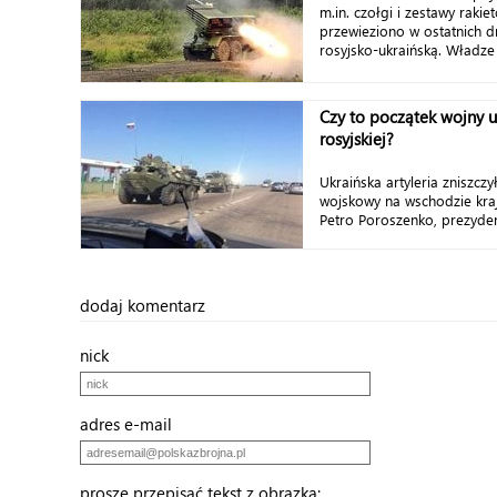
m.in. czołgi i zestawy raki
przewieziono w ostatnich d
rosyjsko-ukraińską. Władze 
Czy to początek wojny u
rosyjskiej?
Ukraińska artyleria zniszczy
wojskowy na wschodzie kra
Petro Poroszenko, prezydent
dodaj komentarz
nick
adres e-mail
proszę przepisać tekst z obrazka: