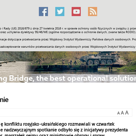
o i Rady (UE) 2016/679 z dnia 27 kwietnia 2016 r. w sprawie ochrony osób fizycznych w związku z 
Świat
Społeczność
Sport
Historia
Galerie
Wideo
ENGLI
oraz uchylenia dyrektywy 95/46/WE (ogólne rozporządzenie o ochronie danych, zwane także RODO).
acje dotyczące przetwarzania przez Wojskowy Instytut Wydawniczy Państwa danych osobowych. Pro
zaakceptowanie warunków przetwarzania danych osobowych przez Wojskowych Instytut Wydawniczy
nie
A
A
A
ę konfliktu rosyjsko-ukraińskiego rozmawiali w czwartek
ie nadzwyczajnym spotkanie odbyło się z inicjatywy prezydenta
r, marszałek sejmu oraz ministrowie obrony i spraw