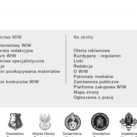
ictwa WIW
Na skróty
nternetowy WIW
rata redakcyjna
Oferta reklamowa
ism WIW
Buzdygany - regulamin
ctwa specjalistyczne
Linki
cje
Redakcja
in przekazywania materiałów
O WIW
Patronaty medialne
min konkursów WIW
Zamówienia publiczne
Platforma zakupowa WIW
Mapa strony
Ogłoszenia o pracę
Dowództwo
Wojska Obrony
Żandarmeria
Dowództwo
Inspektora