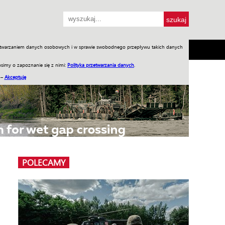
przetwarzaniem danych osobowych i w sprawie swobodnego przepływu takich danych
SH
SKLEP
Jednodniówki
Praca w WIW
simy o zapoznanie się z nimi:
Polityka przetwarzania danych
.
 –
Akceptuję
POLECAMY