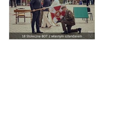
18 Stołeczna BOT z własnym sztandarem