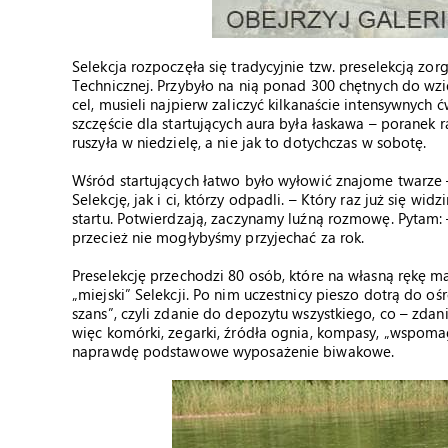
Selekcja rozpoczęła się tradycyjnie tzw. preselekcją z
Technicznej. Przybyło na nią ponad 300 chętnych do wz
cel, musieli najpierw zaliczyć kilkanaście intensywnyc
szczęście dla startujących aura była łaskawa – poranek 
ruszyła w niedzielę, a nie jak to dotychczas w sobotę.
Wśród startujących łatwo było wyłowić znajome twarze – 
Selekcję, jak i ci, którzy odpadli. – Który raz już się w
startu. Potwierdzają, zaczynamy luźną rozmowę. Pytam: –
przecież nie mogłybyśmy przyjechać za rok.
Preselekcję przechodzi 80 osób, które na własną rękę 
„miejski” Selekcji. Po nim uczestnicy pieszo dotrą do
szans”, czyli zdanie do depozytu wszystkiego, co – zda
więc komórki, zegarki, źródła ognia, kompasy, „wspomag
naprawdę podstawowe wyposażenie biwakowe.