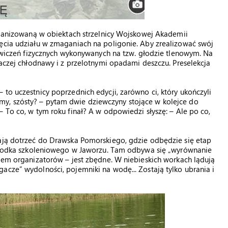
organizowaną w obiektach strzelnicy Wojskowej Akademii
ięcia udziału w zmaganiach na poligonie. Aby zrealizować swój
h ćwiczeń fizycznych wykonywanych na tzw. głodzie tlenowym. Na
raczej chłodnawy i z przelotnymi opadami deszczu. Preselekcja
to uczestnicy poprzednich edycji, zarówno ci, który ukończyli
idzimy, szósty? – pytam dwie dziewczyny stojące w kolejce do
 To co, w tym roku finał? A w odpowiedzi słyszę: – Ale po co,
mają dotrzeć do Drawska Pomorskiego, gdzie odbędzie się etap
 ośrodka szkoleniowego w Jaworzu. Tam odbywa się „wyrównanie
niem organizatorów – jest zbędne. W niebieskich workach lądują
acze” wydolności, pojemniki na wodę... Zostają tylko ubrania i