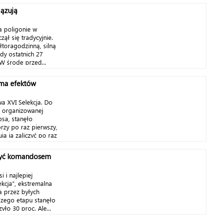
iązują
na poligonie w
ł się tradycyjnie.
toragodzinną, silną
dy ostatnich 27
 W środę przed...
 ma efektów
a XVI Selekcja. Do
, organizowanej
sa, stanęło
rzy po raz pierwszy,
ują ją zaliczyć po raz
j być komandosem
i i najlepiej
ekcja”, ekstremalna
 przez byłych
zego etapu stanęło
yło 30 proc. Ale...