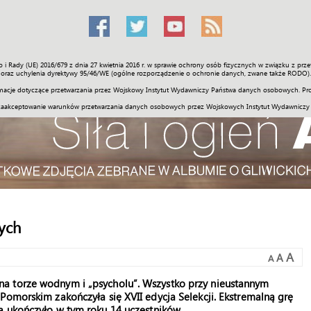
o i Rady (UE) 2016/679 z dnia 27 kwietnia 2016 r. w sprawie ochrony osób fizycznych w związku z 
Świat
Społeczność
Sport
Historia
Galerie
Wideo
ENGLI
oraz uchylenia dyrektywy 95/46/WE (ogólne rozporządzenie o ochronie danych, zwane także RODO).
acje dotyczące przetwarzania przez Wojskowy Instytut Wydawniczy Państwa danych osobowych. Pro
zaakceptowanie warunków przetwarzania danych osobowych przez Wojskowych Instytut Wydawniczy
zych
A
A
A
a torze wodnym i „psycholu”. Wszystko przy nieustannym
Pomorskim zakończyła się XVII edycja Selekcji. Ekstremalną grę
a ukończyło w tym roku 14 uczestników.