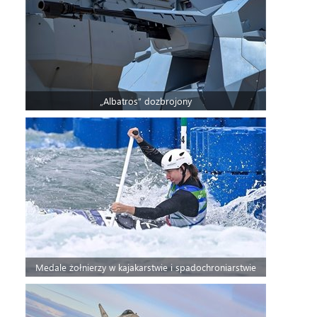
„Albatros” dozbrojony
Medale żołnierzy w kajakarstwie i spadochroniarstwie