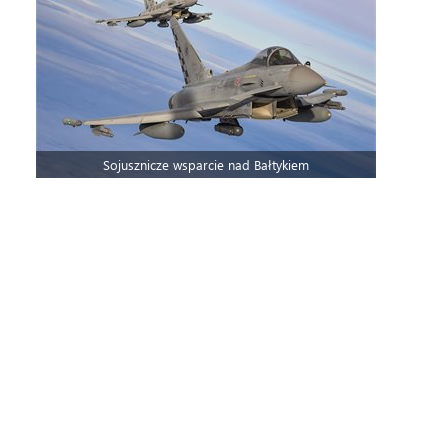
Sojusznicze wsparcie nad Bałtykiem