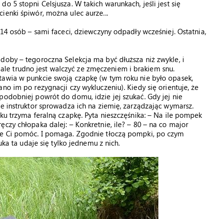
 5 stopni Celsjusza. W takich warunkach, jeśli jest się
ienki śpiwór, można ulec aurze...
 14 osób – sami faceci, dziewczyny odpadły wcześniej. Ostatnia,
doby – tegoroczna Selekcja ma być dłuższa niż zwykle, i
j, ale trudno jest walczyć ze zmęczeniem i brakiem snu.
tawia w punkcie swoją czapkę (w tym roku nie było opasek,
no im po rezygnacji czy wykluczeniu). Kiedy się orientuje, że
podobniej powrót do domu, idzie jej szukać. Gdy jej nie
e instruktor sprowadza ich na ziemię, zarządzając wymarsz.
ku trzyma feralną czapkę. Pyta nieszczęśnika: – Na ile pompek
czy chłopaka dalej: – Konkretnie, ile? – 80 – na co major
oże Ci pomóc. I pomaga. Zgodnie tłoczą pompki, po czym
uka ta udaje się tylko jednemu z nich.