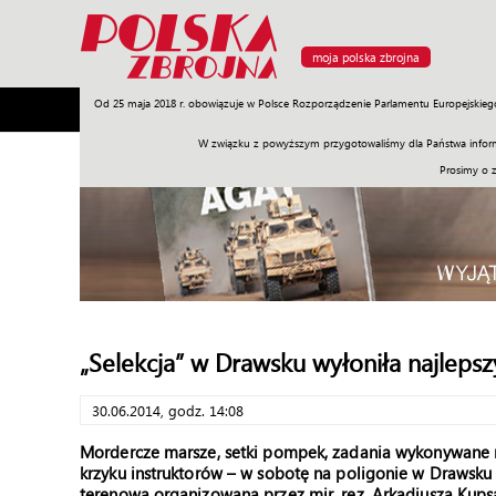
moja polska zbrojna
Od 25 maja 2018 r. obowiązuje w Polsce Rozporządzenie Parlamentu Europejskieg
Armia
Poligon
Sprzęt
Misje
Polityka
Prawo
W związku z powyższym przygotowaliśmy dla Państwa inform
Prosimy o 
„Selekcja” w Drawsku wyłoniła najleps
30.06.2014, godz. 14:08
Mordercze marsze, setki pompek, zadania wykonywane n
krzyku instruktorów – w sobotę na poligonie w Drawsku 
terenową organizowaną przez mjr. rez. Arkadiusza Kups