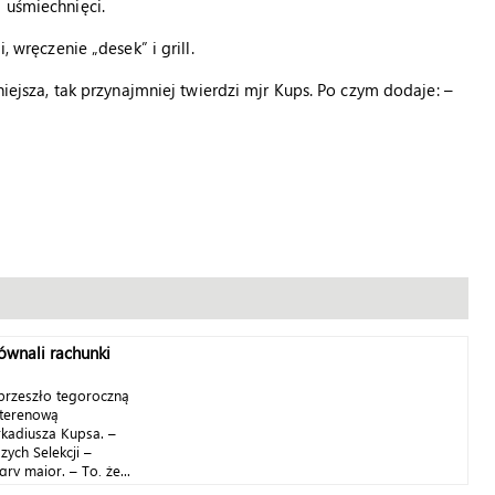
 uśmiechnięci.
, wręczenie „desek” i grill.
dniejsza, tak przynajmniej twierdzi mjr Kups. Po czym dodaje: –
ównali rachunki
przeszło tegoroczną
 terenową
rkadiusza Kupsa. –
zych Selekcji –
ry major. – To, że...