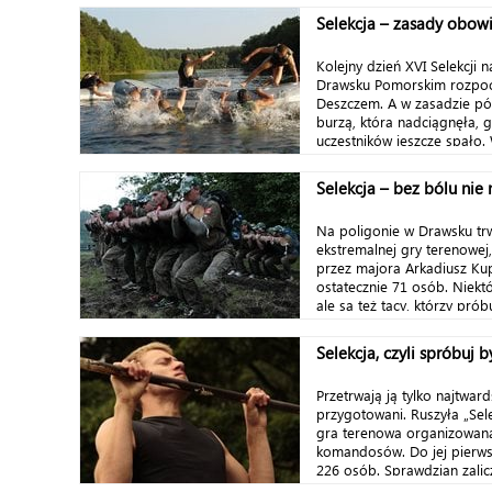
Selekcja – zasady obow
Kolejny dzień XVI Selekcji 
Drawsku Pomorskim rozpoczą
Deszczem. A w zasadzie pół
burzą, która nadciągnęła, g
uczestników jeszcze spało.
Selekcja – bez bólu nie
Na poligonie w Drawsku trw
ekstremalnej gry terenowej
przez majora Arkadiusz Kup
ostatecznie 71 osób. Niektó
ale są też tacy, którzy prób
szósty. Na...
Selekcja, czyli spróbu
Przetrwają ją tylko najtwards
przygotowani. Ruszyła „Sel
gra terenowa organizowana
komandosów. Do jej pierws
226 osób. Sprawdzian zalicz