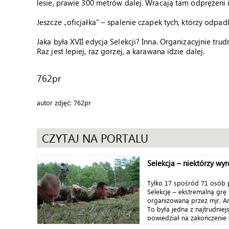
lesie, prawie 300 metrów dalej. Wracają tam odprężeni i
Jeszcze „oficjałka” – spalenie czapek tych, którzy odpadli
Jaka była XVII edycja Selekcji? Inna. Organizacyjnie tru
Raz jest lepiej, raz gorzej, a karawana idzie dalej.
762pr
autor zdjęć: 762pr
CZYTAJ NA PORTALU
Selekcja – niektórzy wyr
Tylko 17 spośród 71 osób 
Selekcję – ekstremalną grę
organizowaną przez mjr. A
To była jedna z najtrudniejs
powiedział na zakończenie g