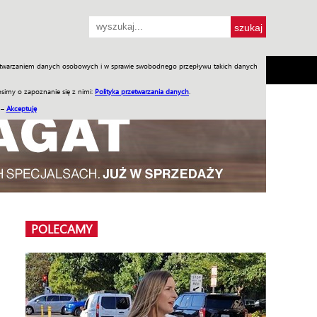
przetwarzaniem danych osobowych i w sprawie swobodnego przepływu takich danych
SH
SKLEP
Jednodniówki
Praca w WIW
simy o zapoznanie się z nimi:
Polityka przetwarzania danych
.
 –
Akceptuję
POLECAMY