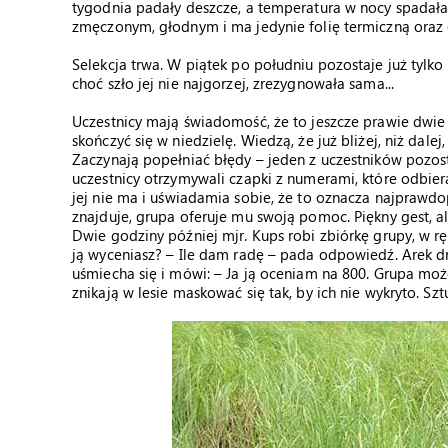
tygodnia padały deszcze, a temperatura w nocy spadała do
zmęczonym, głodnym i ma jedynie folię termiczną oraz c
Selekcja trwa. W piątek po południu pozostaje już tylko
choć szło jej nie najgorzej, zrezygnowała sama...
Uczestnicy mają świadomość, że to jeszcze prawie dwie 
skończyć się w niedzielę. Wiedzą, że już bliżej, niż dale
Zaczynają popełniać błędy – jeden z uczestników pozos
uczestnicy otrzymywali czapki z numerami, które odbiera
jej nie ma i uświadamia sobie, że to oznacza najprawdo
znajduje, grupa oferuje mu swoją pomoc. Piękny gest, al
Dwie godziny później mjr. Kups robi zbiórkę grupy, w rę
ją wyceniasz? – Ile dam radę – pada odpowiedź. Arek drę
uśmiecha się i mówi: – Ja ją oceniam na 800. Grupa m
znikają w lesie maskować się tak, by ich nie wykryto. Szt