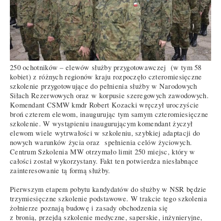
250 ochotników – elewów służby przygotowawczej (w tym 58
kobiet) z różnych regionów kraju rozpoczęło czteromiesięczne
szkolenie przygotowujące do pełnienia służby w Narodowych
Siłach Rezerwowych oraz w korpusie szeregowych zawodowych.
Komendant CSMW kmdr Robert Kozacki wręczył uroczyście
broń czterem elewom, inaugurując tym samym czteromiesięczne
szkolenie. W wystąpieniu inaugurującym komendant życzył
elewom wiele wytrwałości w szkoleniu, szybkiej adaptacji do
nowych warunków życia oraz spełnienia celów życiowych.
Centrum Szkolenia MW otrzymało limit 250 miejsc, który w
całości został wykorzystany. Fakt ten potwierdza niesłabnące
zainteresowanie tą formą służby.
Pierwszym etapem pobytu kandydatów do służby w NSR będzie
trzymiesięczne szkolenie podstawowe. W trakcie tego szkolenia
żołnierze poznają budowę i zasady obchodzenia się
z bronią, przejdą szkolenie medyczne, saperskie, inżynieryjne,