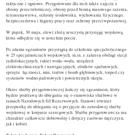
taktyczne i ogniowe. Przygotowano dla nich także zajęcia z
obrony przeciwlotniczej, obrony przed bronią masowego rażenia,
terenoznawstwa, ochrony środowiska, wychowania fizycznego,
bezpieczeństwa i higieny pracy oraz ochrony przeciwpożarowej.
W piątek, 30 maja, elewi złożą uroczystą przysięgę wojskową,
która odbędzie się w usteckim porcie.
Po zdaniu egzaminów przystąpią do szkolenia specjalistycznego
w 25 specjalnościach wojskowych, m.in. z zakresu obsługi stacji
radiolokacyjnych, rakiet woda–woda, urządzeń
elektrotechnicznych i nawigacyjnych, silników spalinowych,
sprzętu łączności, min, trałów i bomb głębinowych, torped czy
systemów wodno-paliwowych i powietrznych okrętu.
Okres służby przygotowawczej kończy się egzaminem, który
będzie podstawą do ubiegania się o stanowiska służbowe w
ramach Narodowych Sił Rezerwowych. Stanowi również
przepustkę do ubiegania się o przyjęcie do zawodowej służby
wojskowej w korpusie szeregowych. Służba przygotowawcza ma
charakter całkowicie dobrowolny i dotyczy zarówno mężczyzn,
jak i kobiet.