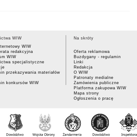
ictwa WIW
Na skróty
nternetowy WIW
rata redakcyjna
Oferta reklamowa
ism WIW
Buzdygany - regulamin
ctwa specjalistyczne
Linki
cje
Redakcja
in przekazywania materiałów
O WIW
Patronaty medialne
min konkursów WIW
Zamówienia publiczne
Platforma zakupowa WIW
Mapa strony
Ogłoszenia o pracę
Dowództwo
Wojska Obrony
Żandarmeria
Dowództwo
Inspektora