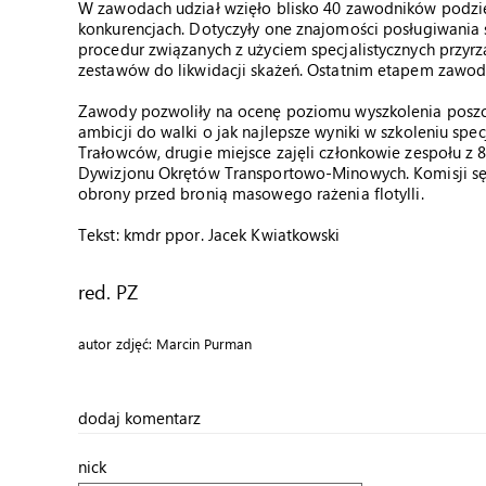
W zawodach udział wzięło blisko 40 zawodników podzi
konkurencjach. Dotyczyły one znajomości posługiwania 
procedur związanych z użyciem specjalistycznych przy
zestawów do likwidacji skażeń. Ostatnim etapem zawod
Zawody pozwoliły na ocenę poziomu wyszkolenia poszcz
ambicji do walki o jak najlepsze wyniki w szkoleniu spe
Trałowców, drugie miejsce zajęli członkowie zespołu z 8
Dywizjonu Okrętów Transportowo-Minowych. Komisji sęd
obrony przed bronią masowego rażenia flotylli.
Tekst: kmdr ppor. Jacek Kwiatkowski
red. PZ
autor zdjęć: Marcin Purman
dodaj komentarz
nick