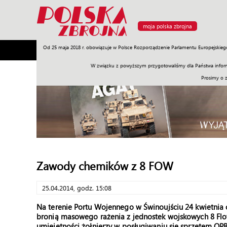
moja polska zbrojna
Od 25 maja 2018 r. obowiązuje w Polsce Rozporządzenie Parlamentu Europejskieg
Armia
Poligon
Sprzęt
Misje
Polityka
Prawo
W związku z powyższym przygotowaliśmy dla Państwa inform
Prosimy o 
Zawody chemików z 8 FOW
25.04.2014, godz. 15:08
Na terenie Portu Wojennego w Świnoujściu 24 kwietnia
bronią masowego rażenia z jednostek wojskowych 8 Flot
umiejętności żołnierzy w posługiwaniu się sprzętem OPB