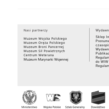
Nasi partnerzy
Wydawn
Sklep I
Muzeum Wojska Polskiego
Prenume
Muzeum Oręża Polskiego
czasop
Muzeum Broni Pancernej
Wydawni
Muzeum Sił Powietrznych
Publika
Centrum Weterana
Regulam
Muzeum Marynarki Wojennej
do WIW
Regula
Ministerstwo
Wojsko Polskie
Sztab Generalny
Dowództwo