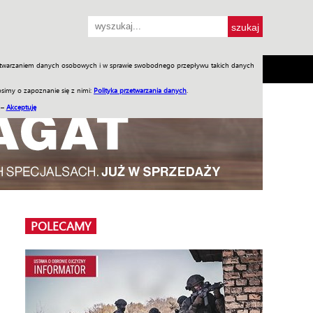
przetwarzaniem danych osobowych i w sprawie swobodnego przepływu takich danych
SH
SKLEP
Jednodniówki
Praca w WIW
simy o zapoznanie się z nimi:
Polityka przetwarzania danych
.
 –
Akceptuję
POLECAMY