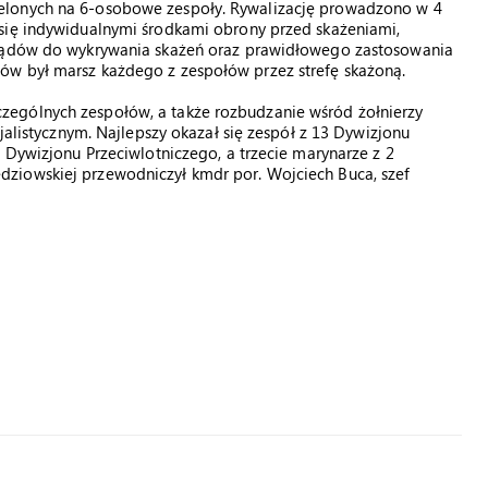
elonych na 6-osobowe zespoły. Rywalizację prowadzono w 4
się indywidualnymi środkami obrony przed skażeniami,
rządów do wykrywania skażeń oraz prawidłowego zastosowania
ów był marsz każdego z zespołów przez strefę skażoną.
ególnych zespołów, a także rozbudzanie wśród żołnierzy
cjalistycznym. Najlepszy okazał się zespół z 13 Dywizjonu
 Dywizjonu Przeciwlotniczego, a trzecie marynarze z 2
ziowskiej przewodniczył kmdr por. Wojciech Buca, szef