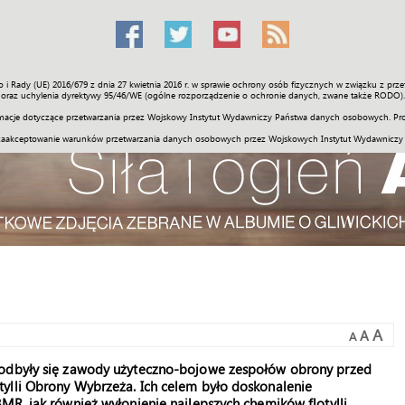
o i Rady (UE) 2016/679 z dnia 27 kwietnia 2016 r. w sprawie ochrony osób fizycznych w związku z 
Świat
Społeczność
Sport
Historia
Galerie
Wideo
ENGLI
oraz uchylenia dyrektywy 95/46/WE (ogólne rozporządzenie o ochronie danych, zwane także RODO).
acje dotyczące przetwarzania przez Wojskowy Instytut Wydawniczy Państwa danych osobowych. Pro
zaakceptowanie warunków przetwarzania danych osobowych przez Wojskowych Instytut Wydawniczy
A
A
A
 odbyły się zawody użyteczno-bojowe zespołów obrony przed
ylli Obrony Wybrzeża. Ich celem było doskonalenie
MR, jak również wyłonienie najlepszych chemików flotylli.