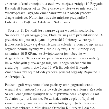
czternastu konkurencjach, a czołowe miejsca zajęły: 10 Brygada
Kawalerii Pancernej ze Świętoszowa – pierwsze miejsce, 17
Wielkopolska Brygada Zmechanizowana z Międzyrzecza –
drugie miejsce. Natomiast trzecie miejsce przypadło 5
Lubuskiemu Pułkowi Artylerii z Sulechowa.
– Sport w 11 Dywizji jest naprawdę na wysokim poziomie.
Świadczą o tym osiągnięcia, które dzisiaj nam przedstawiono. A
przecież nie jest to jedyna aktywność żołnierzy, w naszych
jednostkach toczy się dynamiczne szkolenie, a ponadto np. nasza
brygada pełniła dyżury w Grupie Bojowej Unii Europejskiej,
natomiast 10 BKPanc ze Świętoszowa jest obecnie w
Afganistanie. Te wszystkie przedsięwzięcia nie przeszkodziły
im w zdobyciu pierwszego miejsca, czego serdecznie im
gratuluję – mówił dowódca 17 Wielkopolskiej Brygady
Zmechanizowanej z Międzyrzecza generał brygady Rajmund T.
Andrzejczak.
Podczas gali wręczono także puchary oraz pogratulowano
wspaniałych sukcesów sportowych dwunastu uczniom z Zespołu
Szkół Ponadgimnazjalnych w Nietążkowie oraz Zespołu Szkół
Technicznych w Lesznie. Po zakończeniu części oficjalnej
swoimi występami na scenie uświetnili galę młodzi tancerze
oraz piosenkarze z Miejskiego Ośrodka Kultury w Lesznie.