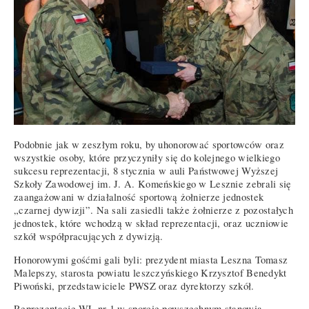
Podobnie jak w zeszłym roku, by uhonorować sportowców oraz
wszystkie osoby, które przyczyniły się do kolejnego wielkiego
sukcesu reprezentacji, 8 stycznia w auli Państwowej Wyższej
Szkoły Zawodowej im. J. A. Komeńskiego w Lesznie zebrali się
zaangażowani w działalność sportową żołnierze jednostek
„czarnej dywizji”. Na sali zasiedli także żołnierze z pozostałych
jednostek, które wchodzą w skład reprezentacji, oraz uczniowie
szkół współpracujących z dywizją.
Honorowymi gośćmi gali byli: prezydent miasta Leszna Tomasz
Malepszy, starosta powiatu leszczyńskiego Krzysztof Benedykt
Piwoński, przedstawiciele PWSZ oraz dyrektorzy szkół.
Reprezentację WL nr 1 w sporcie powszechnym stanowią