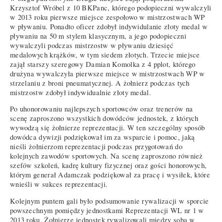
Krzysztof Wróbel z 10 BKPanc, którego podopieczni wywalczyli
w 2013 roku pierwsze miejsce zespołowo w mistrzostwach WP
w pływaniu. Ponadto oficer zdobył indywidulanie złoty medal w
pływaniu na 50 m stylem klasycznym, a jego podopieczni
wywalczyli podczas mistrzostw w pływaniu dziesięć
medalowych krążków, w tym siedem złotych. Trzecie miejsce
zajął starszy szeregowy Damian Komolka z 4 pplot, którego
drużyna wywalczyła pierwsze miejsce w mistrzostwach WP w
strzelaniu z broni pneumatycznej. A żołnierz podczas tych
mistrzostw zdobył indywidualnie złoty medal.
Po uhonorowaniu najlepszych sportowców oraz trenerów na
scenę zaproszono wszystkich dowódców jednostek, z których
wywodzą się żołnierze reprezentacji. W ten szczególny sposób
dowódca dywizji podziękował im za wsparcie i pomoc, jaką
nieśli żołnierzom reprezentacji podczas przygotowań do
kolejnych zawodów sportowych. Na scenę zaproszono również
szefów szkoleń, kadrę kultury fizycznej oraz gości honorowych,
którym generał Adamczak podziękował za pracę i wysiłek, które
wnieśli w sukces reprezentacji.
Kolejnym puntem gali było podsumowanie rywalizacji w sporcie
powszechnym pomiędzy jednostkami Reprezentacji WL nr 1 w
2013 roku. Żołnierze jednostek rywalizowali między sobą w