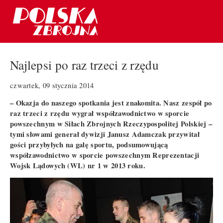
Najlepsi po raz trzeci z rzędu
czwartek, 09 stycznia 2014
– Okazja do naszego spotkania jest znakomita. Nasz zespół po
raz trzeci z rzędu wygrał współzawodnictwo w sporcie
powszechnym w Siłach Zbrojnych Rzeczypospolitej Polskiej –
tymi słowami generał dywizji Janusz Adamczak przywitał
gości przybyłych na galę sportu, podsumowującą
współzawodnictwo w sporcie powszechnym Reprezentacji
Wojsk Lądowych (WL) nr 1 w 2013 roku.