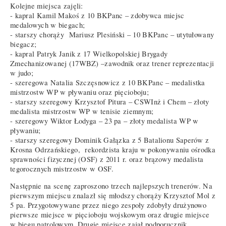
Kolejne miejsca zajęli:
- kapral Kamil Makoś z 10 BKPanc – zdobywca miejsc
medalowych w biegach;
- starszy chorąży Mariusz Plesiński – 10 BKPanc – utytułowany
biegacz;
- kapral Patryk Janik z 17 Wielkopolskiej Brygady
Zmechanizowanej (17WBZ) –zawodnik oraz trener reprezentacji
w judo;
- szeregowa Natalia Szczęsnowicz z 10 BKPanc – medalistka
mistrzostw WP w pływaniu oraz pięcioboju;
- starszy szeregowy Krzysztof Pitura – CSWInż i Chem – złoty
medalista mistrzostw WP w tenisie ziemnym;
- szeregowy Wiktor Łodyga – 23 pa – złoty medalista WP w
pływaniu;
- starszy szeregowy Dominik Gałązka z 5 Batalionu Saperów z
Krosna Odrzańskiego, rekordzista kraju w pokonywaniu ośrodka
sprawności fizycznej (OSF) z 2011 r. oraz brązowy medalista
tegorocznych mistrzostw w OSF.
Następnie na scenę zaproszono trzech najlepszych trenerów. Na
pierwszym miejscu znalazł się młodszy chorąży Krzysztof Mol z
5 pa. Przygotowywane przez niego zespoły zdobyły drużynowo
pierwsze miejsce w pięcioboju wojskowym oraz drugie miejsce
w biegu patrolowym. Drugie miejsce zajął podporucznik