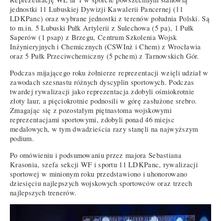
jednostki 11 Lubuskiej Dywizji Kawalerii Pancernej (11
LDKPanc) oraz wybrane jednostki z terenów południa Polski. Są
to m.in. 5 Lubuski Pułk Artylerii z Sulechowa (5 pa), 1 Pułk
Saperów (1 psap) z Brzegu, Centrum Szkolenia Wojsk
Inżynieryjnych i Chemicznych (CSWInż i Chem) z Wrocławia
oraz 5 Pułk Przeciwchemiczny (5 pchem) z Tarnowskich Gór.
Podczas mijającego roku żołnierze reprezentacji wzięli udział w
zawodach szesnastu różnych dyscyplin sportowych. Podczas
twardej rywalizacji jako reprezentacja zdobyli ośmiokrotnie
złoty laur, a pięciokrotnie podnosili w górę zasłużone srebro.
Zmagając się z pozostałym piętnastoma wojskowymi
reprezentacjami sportowymi, zdobyli ponad 46 miejsc
medalowych, w tym dwadzieścia razy stanęli na najwyższym
podium.
Po omówieniu i podsumowaniu przez majora Sebastiana
Krasonia, szefa sekcji WF i sportu 11 LDKPanc, rywalizacji
sportowej w minionym roku przedstawiono i uhonorowano
dziesięciu najlepszych wojskowych sportowców oraz trzech
najlepszych trenerów.