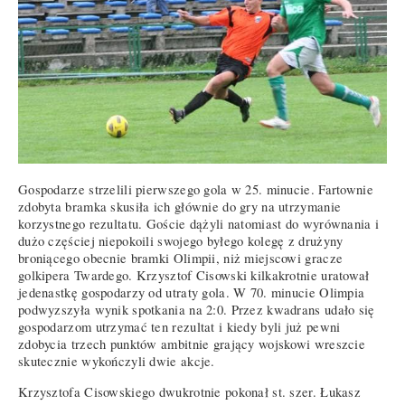
Gospodarze strzelili pierwszego gola w 25. minucie. Fartownie
zdobyta bramka skusiła ich głównie do gry na utrzymanie
korzystnego rezultatu. Goście dążyli natomiast do wyrównania i
dużo częściej niepokoili swojego byłego kolegę z drużyny
broniącego obecnie bramki Olimpii, niż miejscowi gracze
golkipera Twardego. Krzysztof Cisowski kilkakrotnie uratował
jedenastkę gospodarzy od utraty gola. W 70. minucie Olimpia
podwyzszyła wynik spotkania na 2:0. Przez kwadrans udało się
gospodarzom utrzymać ten rezultat i kiedy byli już pewni
zdobycia trzech punktów ambitnie grający wojskowi wreszcie
skutecznie wykończyli dwie akcje.
Krzysztofa Cisowskiego dwukrotnie pokonał st. szer. Łukasz