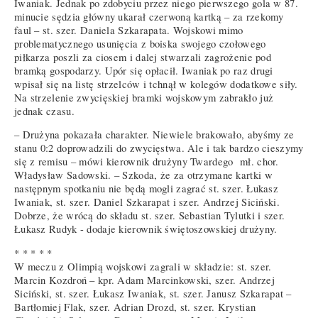
Iwaniak. Jednak po zdobyciu przez niego pierwszego gola w 87.
minucie sędzia główny ukarał czerwoną kartką – za rzekomy
faul – st. szer. Daniela Szkarapata. Wojskowi mimo
problematycznego usunięcia z boiska swojego czołowego
piłkarza poszli za ciosem i dalej stwarzali zagrożenie pod
bramką gospodarzy. Upór się opłacił. Iwaniak po raz drugi
wpisał się na listę strzelców i tchnął w kolegów dodatkowe siły.
Na strzelenie zwycięskiej bramki wojskowym zabrakło już
jednak czasu.
– Drużyna pokazała charakter. Niewiele brakowało, abyśmy ze
stanu 0:2 doprowadzili do zwycięstwa. Ale i tak bardzo cieszymy
się z remisu – mówi kierownik drużyny Twardego mł. chor.
Władysław Sadowski. – Szkoda, że za otrzymane kartki w
następnym spotkaniu nie będą mogli zagrać st. szer. Łukasz
Iwaniak, st. szer. Daniel Szkarapat i szer. Andrzej Siciński.
Dobrze, że wrócą do składu st. szer. Sebastian Tylutki i szer.
Łukasz Rudyk - dodaje kierownik świętoszowskiej drużyny.
* * * * *
W meczu z Olimpią wojskowi zagrali w składzie: st. szer.
Marcin Kozdroń – kpr. Adam Marcinkowski, szer. Andrzej
Siciński, st. szer. Łukasz Iwaniak, st. szer. Janusz Szkarapat –
Bartłomiej Flak, szer. Adrian Drozd, st. szer. Krystian