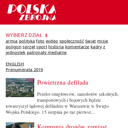
WYBIERZ DZIAŁ
armia
polityka
foto
wideo
społeczność
świat
misje
poligon
sprzęt
sport
historia
komentarze
kadry
z
jednostek
patronaty medialne
ENGLISH
Prenumerata 2019
Powietrzna defilada
Przelot śmigłowców, samolotów szkolnych,
transportowych i bojowych będzie
towarzyszył lądowej defiladzie w Warszawie w Święto
Wojska Polskiego. 15 sierpnia po raz pierwsz...
Kompania dronów zamiast