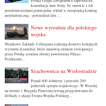
Polska Grupa Zbrojeniowa zaprosiła na
konsultacje inne firmy, by omówić z ich
przedstawicielami potencjalny wkład w europejską koalicję
antybalistyczną – powiedział dziś ...
Nowe wyrzutnie dla polskiego
wojska
Wojskowe Zakłady Uzbrojenia realizują dostawy kolejnych
wyrzutni iLauncher, które stanowią element rozwijanego
przez Polskę systemu obrony powietrznej Pilica+.
Przekazani...
Szachownica na Wisłostradzie
Ponad 600 żołnierzy i przeszło 200
jednostek sprzętu wojskowego. W Wesołej
na terenie 1 Brygady Pancernej trwają przygotowania do
defilady z okazji Święta Wojska Polskieg...