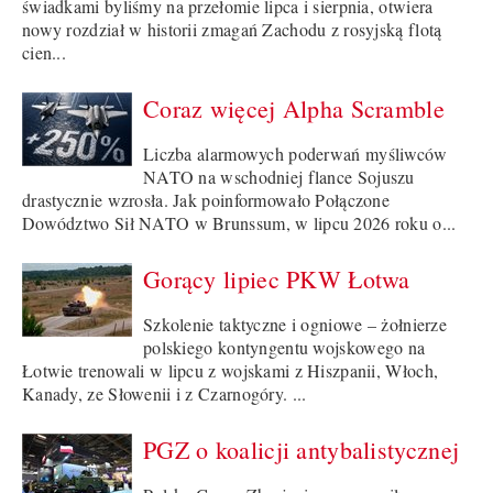
świadkami byliśmy na przełomie lipca i sierpnia, otwiera
nowy rozdział w historii zmagań Zachodu z rosyjską flotą
cien...
Coraz więcej Alpha Scramble
Liczba alarmowych poderwań myśliwców
NATO na wschodniej flance Sojuszu
drastycznie wzrosła. Jak poinformowało Połączone
Dowództwo Sił NATO w Brunssum, w lipcu 2026 roku o...
Gorący lipiec PKW Łotwa
Szkolenie taktyczne i ogniowe – żołnierze
polskiego kontyngentu wojskowego na
Łotwie trenowali w lipcu z wojskami z Hiszpanii, Włoch,
Kanady, ze Słowenii i z Czarnogóry. ...
PGZ o koalicji antybalistycznej