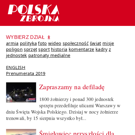
WYBIERZ DZIAŁ
armia
polityka
foto
wideo
społeczność
świat
misje
poligon
sprzęt
sport
historia
komentarze
kadry
z
jednostek
patronaty medialne
ENGLISH
Prenumerata 2019
Zapraszamy na defiladę
1800 żołnierzy i ponad 300 jednostek
sprzętu przedefiluje ulicami Warszawy w
dniu Święta Wojska Polskiego. Dzisiaj w nocy żołnierze
trenowali, by 15 sierpnia wszystko był...
Śmigłowiec przyszłości dla