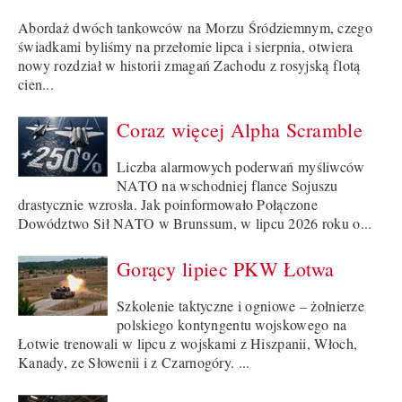
Abordaż dwóch tankowców na Morzu Śródziemnym, czego
świadkami byliśmy na przełomie lipca i sierpnia, otwiera
nowy rozdział w historii zmagań Zachodu z rosyjską flotą
cien...
Coraz więcej Alpha Scramble
Liczba alarmowych poderwań myśliwców
NATO na wschodniej flance Sojuszu
drastycznie wzrosła. Jak poinformowało Połączone
Dowództwo Sił NATO w Brunssum, w lipcu 2026 roku o...
Gorący lipiec PKW Łotwa
Szkolenie taktyczne i ogniowe – żołnierze
polskiego kontyngentu wojskowego na
Łotwie trenowali w lipcu z wojskami z Hiszpanii, Włoch,
Kanady, ze Słowenii i z Czarnogóry. ...