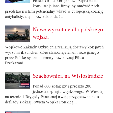
Polska Grupa Zbrojeniowa zaprosiła na
konsultacje inne firmy, by omówić z ich
przedstawicielami potencjalny wkład w europejską koalicję
antybalistyczną – powiedział dziś ...
Nowe wyrzutnie dla polskiego
wojska
Wojskowe Zakłady Uzbrojenia realizują dostawy kolejnych
wyrzutni iLauncher, które stanowią element rozwijanego
przez Polskę systemu obrony powietrznej Pilica+.
Przekazani...
Szachownica na Wisłostradzie
Ponad 600 żołnierzy i przeszło 200
jednostek sprzętu wojskowego. W Wesołej
na terenie 1 Brygady Pancernej trwają przygotowania do
defilady z okazji Święta Wojska Polskieg...