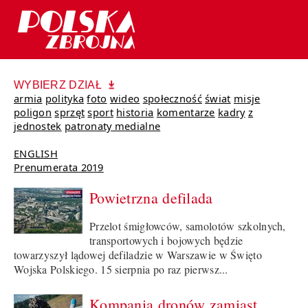
WYBIERZ DZIAŁ
armia
polityka
foto
wideo
społeczność
świat
misje
poligon
sprzęt
sport
historia
komentarze
kadry
z
jednostek
patronaty medialne
ENGLISH
Prenumerata 2019
Powietrzna defilada
Przelot śmigłowców, samolotów szkolnych,
transportowych i bojowych będzie
towarzyszył lądowej defiladzie w Warszawie w Święto
Wojska Polskiego. 15 sierpnia po raz pierwsz...
Kompania dronów zamiast