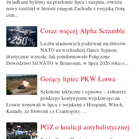
świadkami byliśmy na przełomie lipca i sierpnia, otwiera
nowy rozdział w historii zmagań Zachodu z rosyjską flotą
cien...
Coraz więcej Alpha Scramble
Liczba alarmowych poderwań myśliwców
NATO na wschodniej flance Sojuszu
drastycznie wzrosła. Jak poinformowało Połączone
Dowództwo Sił NATO w Brunssum, w lipcu 2026 roku o...
Gorący lipiec PKW Łotwa
Szkolenie taktyczne i ogniowe – żołnierze
polskiego kontyngentu wojskowego na
Łotwie trenowali w lipcu z wojskami z Hiszpanii, Włoch,
Kanady, ze Słowenii i z Czarnogóry. ...
PGZ o koalicji antybalistycznej