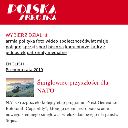
WYBIERZ DZIAŁ
armia
polityka
foto
wideo
społeczność
świat
misje
poligon
sprzęt
sport
historia
komentarze
kadry
z
jednostek
patronaty medialne
ENGLISH
Prenumerata 2019
Śmigłowiec przyszłości dla
NATO
NATO rozpoczęło kolejny etap programu „Next Generation
Rotorcraft Capability”, którego celem jest opracowanie
nowego średniego śmigłowca wielozadaniowego dla państw
Sojus...