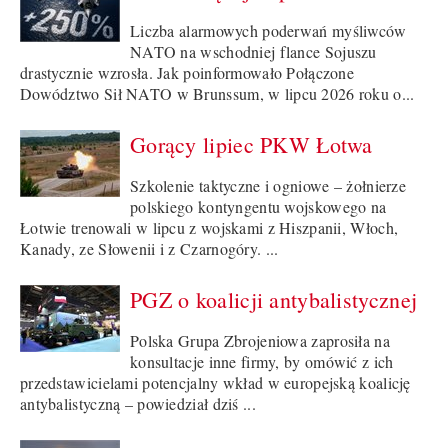
Liczba alarmowych poderwań myśliwców
NATO na wschodniej flance Sojuszu
drastycznie wzrosła. Jak poinformowało Połączone
Dowództwo Sił NATO w Brunssum, w lipcu 2026 roku o...
Gorący lipiec PKW Łotwa
Szkolenie taktyczne i ogniowe – żołnierze
polskiego kontyngentu wojskowego na
Łotwie trenowali w lipcu z wojskami z Hiszpanii, Włoch,
Kanady, ze Słowenii i z Czarnogóry. ...
PGZ o koalicji antybalistycznej
Polska Grupa Zbrojeniowa zaprosiła na
konsultacje inne firmy, by omówić z ich
przedstawicielami potencjalny wkład w europejską koalicję
antybalistyczną – powiedział dziś ...