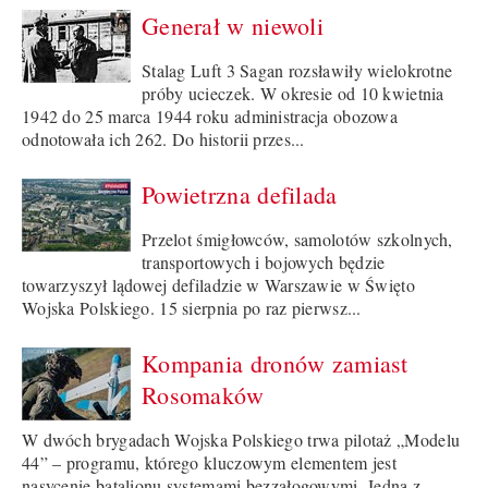
Generał w niewoli
Stalag Luft 3 Sagan rozsławiły wielokrotne
próby ucieczek. W okresie od 10 kwietnia
1942 do 25 marca 1944 roku administracja obozowa
odnotowała ich 262. Do historii przes...
Powietrzna defilada
Przelot śmigłowców, samolotów szkolnych,
transportowych i bojowych będzie
towarzyszył lądowej defiladzie w Warszawie w Święto
Wojska Polskiego. 15 sierpnia po raz pierwsz...
Kompania dronów zamiast
Rosomaków
W dwóch brygadach Wojska Polskiego trwa pilotaż „Modelu
44” – programu, którego kluczowym elementem jest
nasycenie batalionu systemami bezzałogowymi. Jedną z