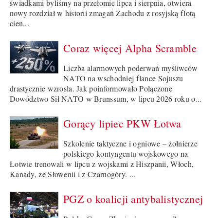
świadkami byliśmy na przełomie lipca i sierpnia, otwiera
nowy rozdział w historii zmagań Zachodu z rosyjską flotą
cien...
Coraz więcej Alpha Scramble
Liczba alarmowych poderwań myśliwców
NATO na wschodniej flance Sojuszu
drastycznie wzrosła. Jak poinformowało Połączone
Dowództwo Sił NATO w Brunssum, w lipcu 2026 roku o...
Gorący lipiec PKW Łotwa
Szkolenie taktyczne i ogniowe – żołnierze
polskiego kontyngentu wojskowego na
Łotwie trenowali w lipcu z wojskami z Hiszpanii, Włoch,
Kanady, ze Słowenii i z Czarnogóry. ...
PGZ o koalicji antybalistycznej