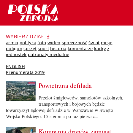
WYBIERZ DZIAŁ
armia
polityka
foto
wideo
społeczność
świat
misje
poligon
sprzęt
sport
historia
komentarze
kadry
z
jednostek
patronaty medialne
ENGLISH
Prenumerata 2019
Powietrzna defilada
Przelot śmigłowców, samolotów szkolnych,
transportowych i bojowych będzie
towarzyszył lądowej defiladzie w Warszawie w Święto
Wojska Polskiego. 15 sierpnia po raz pierwsz...
Kompania dronów zamiast