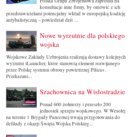
Polska Grupa Zbrojeniowa zaprosiła na
konsultacje inne firmy, by omówić z ich
przedstawicielami potencjalny wkład w europejską koalicję
antybalistyczną – powiedział dziś ...
Nowe wyrzutnie dla polskiego
wojska
Wojskowe Zakłady Uzbrojenia realizują dostawy kolejnych
wyrzutni iLauncher, które stanowią element rozwijanego
przez Polskę systemu obrony powietrznej Pilica+.
Przekazani...
Szachownica na Wisłostradzie
Ponad 600 żołnierzy i przeszło 200
jednostek sprzętu wojskowego. W Wesołej
na terenie 1 Brygady Pancernej trwają przygotowania do
defilady z okazji Święta Wojska Polskieg...