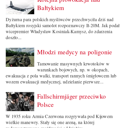
Bałtykiem
Dyżurna para polskich myśliwców przechwyciła dziś nad
Bałtykiem rosyjski samolot rozpoznawczy Ił-20M. Jak podał
wicepremier Władysław Kosiniak-Kamysz, do zdarzenia
doszło...
Młodzi medycy na poligonie
Tamowanie masywnych krwotoków w
warunkach bojowych, np. w okopach,
ewakuacja z pola walki, transport rannych śmigłowcem lub
wozem ewakuacji medycznej, udzielanie pierwsze...
Fallschirmjäger przeciwko
Polsce
W 1935 roku Armia Czerwona rozgrywała pod Kijowem
wielkie manewry. Stały się one areną, na której