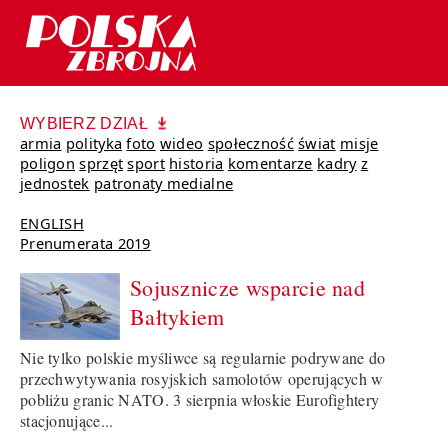
WYBIERZ DZIAŁ
armia
polityka
foto
wideo
społeczność
świat
misje
poligon
sprzęt
sport
historia
komentarze
kadry
z
jednostek
patronaty medialne
ENGLISH
Prenumerata 2019
Sojusznicze wsparcie nad
Bałtykiem
Nie tylko polskie myśliwce są regularnie podrywane do
przechwytywania rosyjskich samolotów operujących w
pobliżu granic NATO. 3 sierpnia włoskie Eurofightery
stacjonujące...