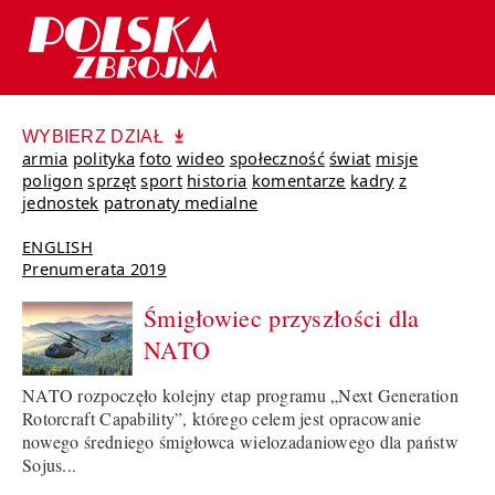
WYBIERZ DZIAŁ
armia
polityka
foto
wideo
społeczność
świat
misje
poligon
sprzęt
sport
historia
komentarze
kadry
z
jednostek
patronaty medialne
ENGLISH
Prenumerata 2019
Śmigłowiec przyszłości dla
NATO
NATO rozpoczęło kolejny etap programu „Next Generation
Rotorcraft Capability”, którego celem jest opracowanie
nowego średniego śmigłowca wielozadaniowego dla państw
Sojus...