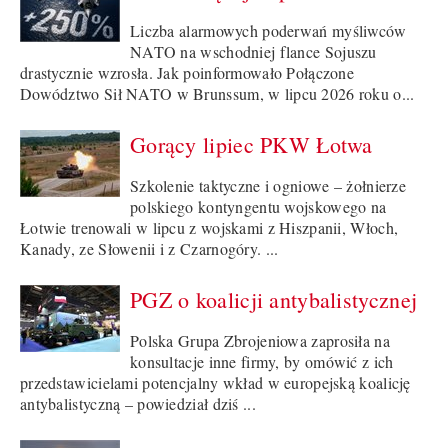
Liczba alarmowych poderwań myśliwców
NATO na wschodniej flance Sojuszu
drastycznie wzrosła. Jak poinformowało Połączone
Dowództwo Sił NATO w Brunssum, w lipcu 2026 roku o...
Gorący lipiec PKW Łotwa
Szkolenie taktyczne i ogniowe – żołnierze
polskiego kontyngentu wojskowego na
Łotwie trenowali w lipcu z wojskami z Hiszpanii, Włoch,
Kanady, ze Słowenii i z Czarnogóry. ...
PGZ o koalicji antybalistycznej
Polska Grupa Zbrojeniowa zaprosiła na
konsultacje inne firmy, by omówić z ich
przedstawicielami potencjalny wkład w europejską koalicję
antybalistyczną – powiedział dziś ...