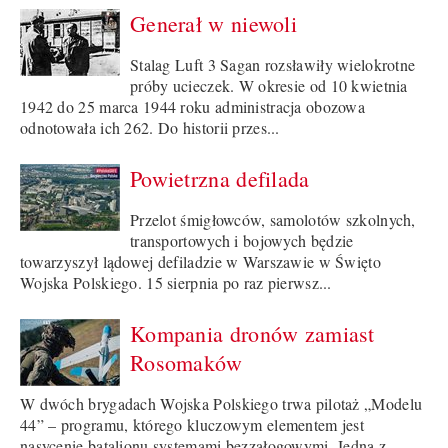
Generał w niewoli
Stalag Luft 3 Sagan rozsławiły wielokrotne
próby ucieczek. W okresie od 10 kwietnia
1942 do 25 marca 1944 roku administracja obozowa
odnotowała ich 262. Do historii przes...
Powietrzna defilada
Przelot śmigłowców, samolotów szkolnych,
transportowych i bojowych będzie
towarzyszył lądowej defiladzie w Warszawie w Święto
Wojska Polskiego. 15 sierpnia po raz pierwsz...
Kompania dronów zamiast
Rosomaków
W dwóch brygadach Wojska Polskiego trwa pilotaż „Modelu
44” – programu, którego kluczowym elementem jest
nasycenie batalionu systemami bezzałogowymi. Jedną z