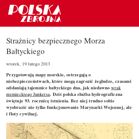
Strażnicy bezpiecznego Morza
Bałtyckiego
wtorek, 19 lutego 2013
Przygotowują mapy morskie, ostrzegają o
niebezpieczeństwach, które mogą zagrozić żegludze, czasami
odsłaniają tajemnice bałtyckiego dna, jak niedawno
wrak
. Dziś polska służba hydrograficzna
niemieckiego Junkersa
świętuje 93. rocznicę istnienia. Bez niej trudno sobie
wyobrazić nie tylko funkcjonowanie Marynarki Wojennej, ale
i floty cywilnej.