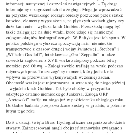
informacji nautycznej i ostrzeżeń nawigacyjnych. – Tą drogą
informujemy o zagrożeniach dla żeglugi. Mogą je wprowadzać
na przykład wszelkiego rodzaju obiekty porzucone przez statki:
kotwice, elementy wyposażenia, na płytszych wodach głazy czy
duże kamienie – wylicza kmdr Grabiec. Przeszkodą mogą być
także zalegające na dnie wraki, które udaje się namierzyć
załogom okrętów hydrograficznych. W Bałtyku jest ich sporo. W
pobliżu polskiego wybrzeża spoczywają m.in. niemieckie
transportowce z czasów drugiej wojny światowej „Steuben” i
„Wilhelm Gustloff”, lotniskowiec „Graf Zeppelin”, a także
szwedzki żaglowiec z XVII wieku zatopiony podczas bitwy
morskiej pod Oliwą. – Załogi zwykle trafiają na wraki podczas
rutynowych prac. To szczególny moment, który jednak nie
wpływa na przerwanie wykonywanych wcześniej zadań.
Obecność wraku jest rejestrowana, a wraca się do niego później
– wyjaśnia kmdr Grabiec. Tak było choćby w przypadku
odkrytego ostatnio niemieckiego Junkersa. Załoga ORP
„Arctowski” trafiła na niego już w październiku ubiegłego roku.
Dokładne badania przeprowadzone zostały w grudniu, a potem w
lutym tego roku.
Dziś z okazji święta Biuro Hydrograficzne zorganizowało dzień
otwarty. Zainteresowani mogli obejrzeć stanowiska związane z