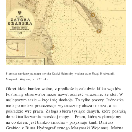
Pierwsza nawigacyjna mapa morska Zatoki Gdańskiej wydana przez Urząd Hydrografii
Marynarki Wojennej w 1927 roku.
Okręt idzie bardzo wolno, z prędkością zaledwie kilku węzłów.
Postronny obserwator może nawet odnieść wrażenie, że stoi. W
najlepszym razie – kręci się dookoła. To tylko pozory. Jednostka
metr po metrze przeczesuje wyznaczony obszar morza, a na
pokładzie wre praca. Załoga zbiera tysiące danych, które posłużą
do zaktualizowania morskiej mapy. – Praca, którą wykonujemy
na co dzień, jest bardzo żmudna – przyznaje kmdr Dariusz
Grabiec z Biura Hydrograficznego Marynarki Wojennej. Można