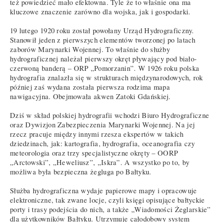
też powiedzieć mało efektowna. Tyle że to właśnie ona ma
kluczowe znaczenie zarówno dla wojska, jak i gospodarki.
19 lutego 1920 roku został powołany Urząd Hydrograficzny.
Stanowił jeden z pierwszych elementów tworzonej po latach
zaborów Marynarki Wojennej. To właśnie do służby
hydrograficznej należał pierwszy okręt pływający pod biało-
czerwoną banderą – ORP „Pomorzanin”. W 1926 roku polska
hydrografia znalazła się w strukturach międzynarodowych, rok
później zaś wydana została pierwsza rodzima mapa
nawigacyjna. Obejmowała akwen Zatoki Gdańskiej.
Dziś w skład polskiej hydrografii wchodzi Biuro Hydrograficzne
oraz Dywizjon Zabezpieczenia Marynarki Wojennej. Na jej
rzecz pracuje między innymi rzesza ekspertów w takich
dziedzinach, jak: kartografia, hydrografia, oceanografia czy
meteorologia oraz trzy specjalistyczne okręty – OORP
„Arctowski”, „Heweliusz”, „Iskra”. A wszystko po to, by
możliwa była bezpieczna żegluga po Bałtyku.
Służba hydrograficzna wydaje papierowe mapy i opracowuje
elektroniczne, tak zwane locje, czyli księgi opisujące bałtyckie
porty i trasy podejścia do nich, a także „Wiadomości Żeglarskie”
dla użytkowników Bałtyku. Utrzymuje całodobowy system