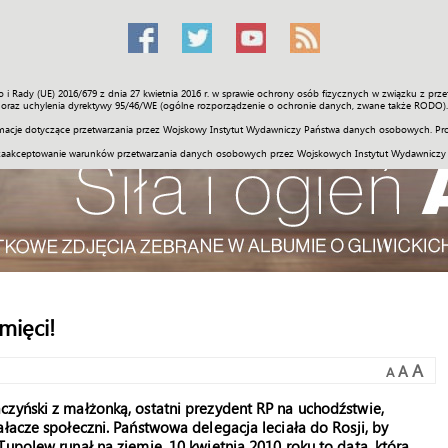
o i Rady (UE) 2016/679 z dnia 27 kwietnia 2016 r. w sprawie ochrony osób fizycznych w związku z 
Świat
Społeczność
Sport
Historia
Galerie
Wideo
ENGLI
oraz uchylenia dyrektywy 95/46/WE (ogólne rozporządzenie o ochronie danych, zwane także RODO).
acje dotyczące przetwarzania przez Wojskowy Instytut Wydawniczy Państwa danych osobowych. Pro
zaakceptowanie warunków przetwarzania danych osobowych przez Wojskowych Instytut Wydawniczy
mięci!
A
A
A
czyński z małżonką, ostatni prezydent RP na uchodźstwie,
łacze społeczni. Państwowa delegacja leciała do Rosji, by
upolew runął na ziemię. 10 kwietnia 2010 roku to data, która