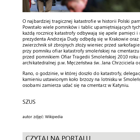
O najbardziej tragicznej katastrofie w historii Polski 
Powstało wiele pomników i tablic upamiętniających tych
każdą rocznicę katastrofy odbywają się apele pamięci i 
prezydenta Andrzeja Dudy odbędą się w Krakowie oraz
zwierzchnik sił zbrojnych złoży wieniec przed sarkofagi
przy pomniku ofiar katastrofy smoleńskiej na cmentar
przed pomnikiem Ofiar Tragedii Smoleńskiej 2010 roku n
archikatedralnej p.w. Męczeństwa św. Jana Chrzciciela od
Rano, o godzinie, w której doszło do katastrofy, deleg
kamieniu ustawionym koło brzozy na lotnisku w Smoleń
osobami zamierza udać się na cmentarz w Katyniu.
SZUS
autor zdjęć: Wikipedia
CZYTAJ NA PORTALU