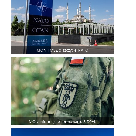
MON i MSZ o szczycie NATO
MON informuje o formowaniu 8 DPAK