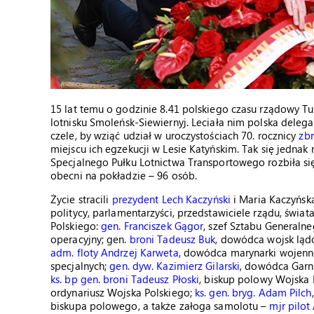
15 lat temu o godzinie 8.41 polskiego czasu rządowy
lotnisku Smoleńsk-Siewiernyj. Leciała nim polska dele
czele, by wziąć udział w uroczystościach 70. rocznicy
zbr
miejscu ich egzekucji w Lesie Katyńskim. Tak się jednak 
Specjalnego Pułku Lotnictwa Transportowego rozbiła si
obecni na pokładzie – 96 osób.
Życie stracili
prezydent Lech Kaczyński
i Maria Kaczyńsk
politycy, parlamentarzyści, przedstawiciele rządu, świat
Polskiego:
gen. Franciszek Gągor
, szef Sztabu Generaln
operacyjny; gen.
broni Tadeusz Buk
, dowódca wojsk lą
adm. floty Andrzej Karweta
, dowódca marynarki wojenn
specjalnych;
gen. dyw. Kazimierz Gilarski
, dowódca Garn
ks. bp gen. broni Tadeusz Płoski
, biskup polowy Wojska 
ordynariusz Wojska Polskiego;
ks. gen. bryg. Adam Pilch
biskupa polowego, a także załoga samolotu –
mjr pilot