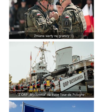
Zmiana warty na granicy
Z ORP „Błyskawica” na trasę Tour de Pologne