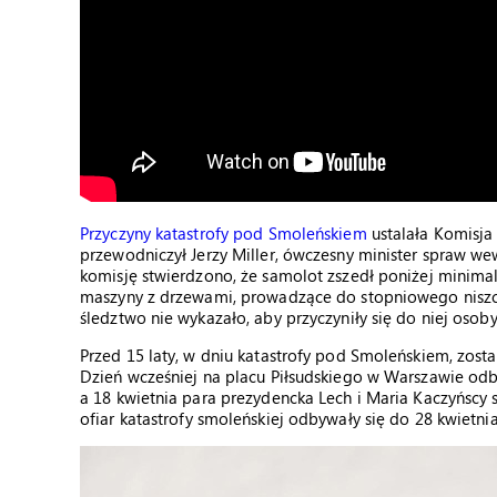
Przyczyny katastrofy pod Smoleńskiem
ustalała Komisja
przewodniczył Jerzy Miller, ówczesny minister spraw we
komisję stwierdzono, że samolot zszedł poniżej minima
maszyny z drzewami, prowadzące do stopniowego niszcz
śledztwo nie wykazało, aby przyczyniły się do niej osoby 
Przed 15 laty, w dniu katastrofy pod Smoleńskiem, zost
Dzień wcześniej na placu Piłsudskiego w Warszawie odbył
a 18 kwietnia para prezydencka Lech i Maria Kaczyńscy 
ofiar katastrofy smoleńskiej odbywały się do 28 kwietnia