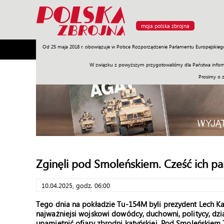
moja polska zbrojna
Od 25 maja 2018 r. obowiązuje w Polsce Rozporządzenie Parlamentu Europejskieg
Armia
Poligon
Sprzęt
Misje
Polityka
Prawo
W związku z powyższym przygotowaliśmy dla Państwa inform
Prosimy o 
Zginęli pod Smoleńskiem. Cześć ich pa
10.04.2025, godz. 06:00
Tego dnia na pokładzie Tu-154M byli prezydent Lech Ka
najważniejsi wojskowi dowódcy, duchowni, politycy, dzia
upamiętnić ofiary zbrodni katyńskiej. Pod Smoleńskiem T