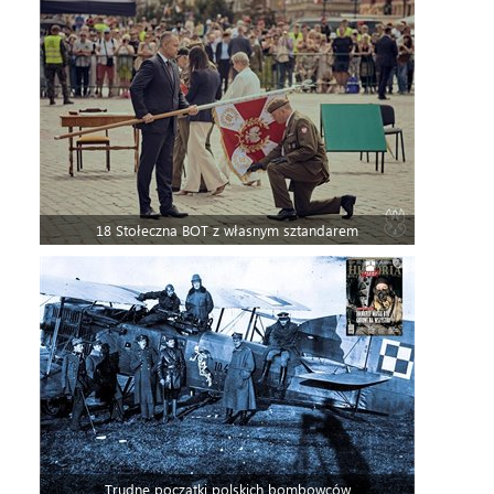
18 Stołeczna BOT z własnym sztandarem
Trudne początki polskich bombowców