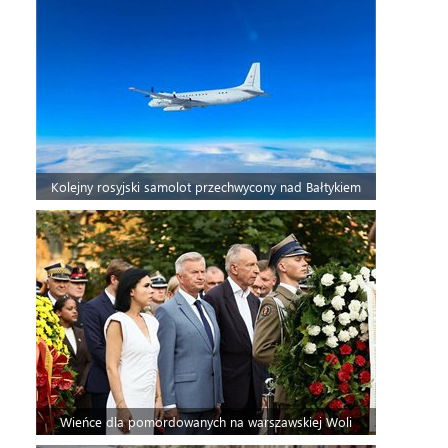
Kolejny rosyjski samolot przechwycony nad Bałtykiem
Wieńce dla pomordowanych na warszawskiej Woli