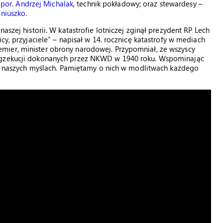
por. Andrzej Michalak
, technik pokładowy; oraz stewardesy –
oniuszko
.
aszej historii. W katastrofie lotniczej zginął prezydent RP Lech
cy, przyjaciele” – napisał w 14. rocznicę katastrofy w mediach
mier, minister obrony narodowej. Przypomniał, że wszyscy
 egzekucji dokonanych przez NKWD w 1940 roku. Wspominając
ą w naszych myślach. Pamiętamy o nich w modlitwach każdego