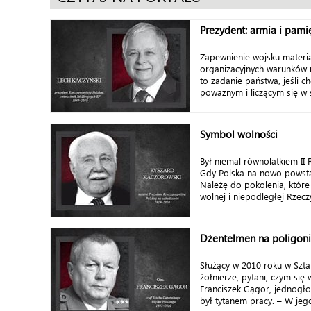
Prezydent: armia i pami
Zapewnienie wojsku materia
organizacyjnych warunków
to zadanie państwa, jeśli 
poważnym i liczącym się w ś
Symbol wolności
Był niemal równolatkiem II 
Gdy Polska na nowo powsta
Należę do pokolenia, któr
wolnej i niepodległej Rzeczy
Dżentelmen na poligon
Służący w 2010 roku w Szt
żołnierze, pytani, czym się 
Franciszek Gągor, jednogło
był tytanem pracy. – W jego