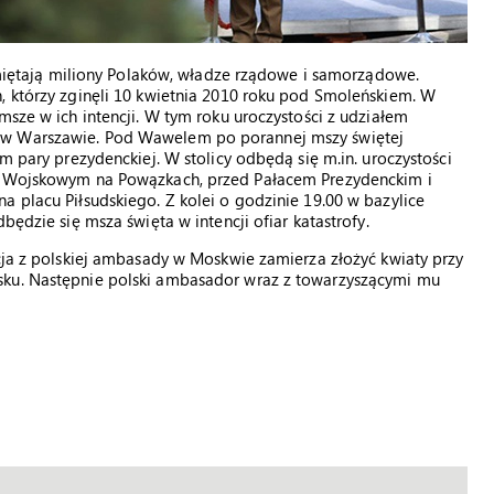
pamiętają miliony Polaków, władze rządowe i samorządowe.
, którzy zginęli 10 kwietnia 2010 roku pod Smoleńskiem. W
msze w ich intencji. W tym roku uroczystości z udziałem
 w Warszawie. Pod Wawelem po porannej mszy świętej
em pary prezydenckiej. W stolicy odbędą się m.in. uroczystości
zu Wojskowym na Powązkach, przed Pałacem Prezydenckim i
a placu Piłsudskiego. Z kolei o godzinie 19.00 w bazylice
będzie się msza święta w intencji ofiar katastrofy.
acja z polskiej ambasady w Moskwie zamierza złożyć kwiaty przy
sku. Następnie polski ambasador wraz z towarzyszącymi mu