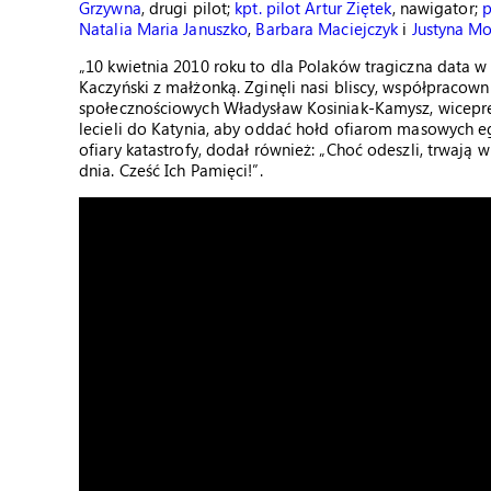
Grzywna
, drugi pilot;
kpt. pilot Artur Ziętek
, nawigator;
p
Natalia Maria Januszko
,
Barbara Maciejczyk
i
Justyna M
„10 kwietnia 2010 roku to dla Polaków tragiczna data w n
Kaczyński z małżonką. Zginęli nasi bliscy, współpracowni
społecznościowych Władysław Kosiniak-Kamysz, wicepre
lecieli do Katynia, aby oddać hołd ofiarom masowych
ofiary katastrofy, dodał również: „Choć odeszli, trwaj
dnia. Cześć Ich Pamięci!”.