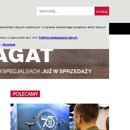
przetwarzaniem danych osobowych i w sprawie swobodnego przepływu takich danych
SH
SKLEP
Jednodniówki
Praca w WIW
simy o zapoznanie się z nimi:
Polityka przetwarzania danych
.
 –
Akceptuję
POLECAMY