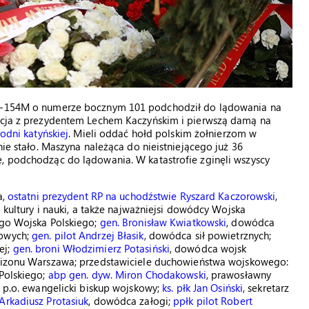
 Tu-154M o numerze bocznym 101 podchodził do lądowania na
gacja z prezydentem Lechem Kaczyńskim i pierwszą damą na
odni katyńskiej
. Mieli oddać hołd polskim żołnierzom w
nie stało. Maszyna należąca do nieistniejącego już 36
ę, podchodząc do lądowania. W katastrofie zginęli wszyscy
a,
ostatni prezydent RP na uchodźstwie Ryszard Kaczorowski
,
a kultury i nauki, a także najważniejsi dowódcy Wojska
ego Wojska Polskiego;
gen. Bronisław Kwiatkowski
, dowódca
dowych;
gen. pilot Andrzej Błasik
, dowódca sił powietrznych;
ej;
gen. broni Włodzimierz Potasiński
, dowódca wojsk
izonu Warszawa; przedstawiciele duchowieństwa wojskowego:
Polskiego;
abp gen. dyw. Miron Chodakowski
, prawosławny
, p.o. ewangelicki biskup wojskowy;
ks. płk Jan Osiński
, sekretarz
 Arkadiusz Protasiuk
, dowódca załogi;
ppłk pilot Robert