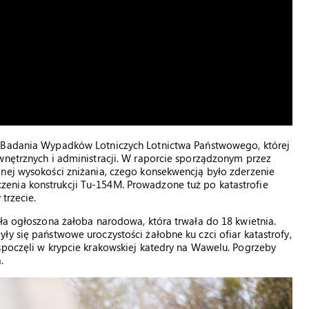
 Badania Wypadków Lotniczych Lotnictwa Państwowego, której
wnętrznych i administracji. W raporcie sporządzonym przez
lnej wysokości zniżania, czego konsekwencją było zderzenie
enia konstrukcji Tu-154M. Prowadzone tuż po katastrofie
trzecie.
ała ogłoszona żałoba narodowa, która trwała do 18 kwietnia.
y się państwowe uroczystości żałobne ku czci ofiar katastrofy,
spoczęli w krypcie krakowskiej katedry na Wawelu. Pogrzeby
.