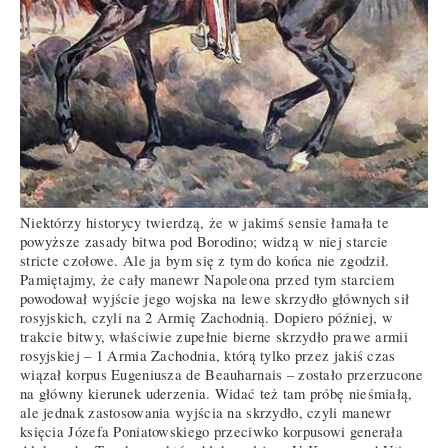
Niektórzy historycy twierdzą, że w jakimś sensie łamała te
powyższe zasady bitwa pod Borodino; widzą w niej starcie
stricte czołowe. Ale ja bym się z tym do końca nie zgodził.
Pamiętajmy, że cały manewr Napoleona przed tym starciem
powodował wyjście jego wojska na lewe skrzydło głównych sił
rosyjskich, czyli na 2 Armię Zachodnią. Dopiero później, w
trakcie bitwy, właściwie zupełnie bierne skrzydło prawe armii
rosyjskiej – 1 Armia Zachodnia, którą tylko przez jakiś czas
wiązał korpus Eugeniusza de Beauharnais – zostało przerzucone
na główny kierunek uderzenia. Widać też tam próbę nieśmiałą,
ale jednak zastosowania wyjścia na skrzydło, czyli manewr
księcia Józefa Poniatowskiego przeciwko korpusowi generała