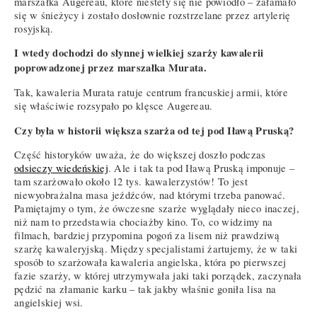
marszałka Augereau, które niestety się nie powiodło – załamało
się w śnieżycy i zostało dosłownie rozstrzelane przez artylerię
rosyjską.
I wtedy dochodzi do słynnej wielkiej szarży kawalerii
poprowadzonej przez marszałka Murata.
Tak, kawaleria Murata ratuje centrum francuskiej armii, które
się właściwie rozsypało po klęsce Augereau.
Czy była w historii większa szarża od tej pod Iławą Pruską?
Część historyków uważa, że do większej doszło podczas
odsieczy wiedeńskiej
. Ale i tak ta pod Iławą Pruską imponuje –
tam szarżowało około 12 tys. kawalerzystów! To jest
niewyobrażalna masa jeźdźców, nad którymi trzeba panować.
Pamiętajmy o tym, że ówczesne szarże wyglądały nieco inaczej,
niż nam to przedstawia chociażby kino. To, co widzimy na
filmach, bardziej przypomina pogoń za lisem niż prawdziwą
szarżę kawaleryjską. Między specjalistami żartujemy, że w taki
sposób to szarżowała kawaleria angielska, która po pierwszej
fazie szarży, w której utrzymywała jaki taki porządek, zaczynała
pędzić na złamanie karku – tak jakby właśnie goniła lisa na
angielskiej wsi.