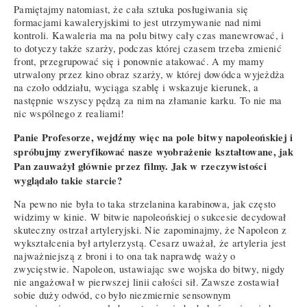
Pamiętajmy natomiast, że cała sztuka posługiwania się
formacjami kawaleryjskimi to jest utrzymywanie nad nimi
kontroli. Kawaleria ma na polu bitwy cały czas manewrować, i
to dotyczy także szarży, podczas której czasem trzeba zmienić
front, przegrupować się i ponownie atakować. A my mamy
utrwalony przez kino obraz szarży, w której dowódca wyjeżdża
na czoło oddziału, wyciąga szablę i wskazuje kierunek, a
następnie wszyscy pędzą za nim na złamanie karku. To nie ma
nic wspólnego z realiami!
Panie Profesorze, wejdźmy więc na pole bitwy napoleońskiej i
spróbujmy zweryfikować nasze wyobrażenie kształtowane, jak
Pan zauważył głównie przez filmy. Jak w rzeczywistości
wyglądało takie starcie?
Na pewno nie była to taka strzelanina karabinowa, jak często
widzimy w kinie. W bitwie napoleońskiej o sukcesie decydował
skuteczny ostrzał artyleryjski. Nie zapominajmy, że Napoleon z
wykształcenia był artylerzystą. Cesarz uważał, że artyleria jest
najważniejszą z broni i to ona tak naprawdę waży o
zwycięstwie. Napoleon, ustawiając swe wojska do bitwy, nigdy
nie angażował w pierwszej linii całości sił. Zawsze zostawiał
sobie duży odwód, co było niezmiernie sensownym