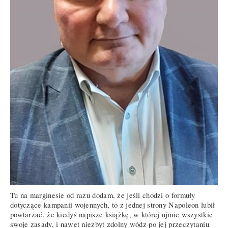
Tu na marginesie od razu dodam, że jeśli chodzi o formuły
dotyczące kampanii wojennych, to z jednej strony Napoleon lubił
powtarzać, że kiedyś napisze książkę, w której ujmie wszystkie
swoje zasady, i nawet niezbyt zdolny wódz po jej przeczytaniu