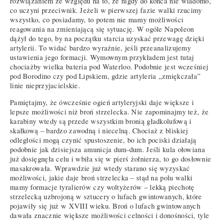
rozwiązaniem ze względu na to, że nigdy do końca nie wiadomo,
co uczyni przeciwnik. Jeżeli w pierwszej fazie walki rzucimy
wszystko, co posiadamy, to potem nie mamy możliwości
reagowania na zmieniającą się sytuację. W ogóle Napoleon
dążył do tego, by na początku starcia uzyskać przewagę dzięki
artylerii. To widać bardzo wyraźnie, jeśli przeanalizujemy
ustawienia jego formacji. Wymownym przykładem jest tutaj
chociażby wielka bateria pod Waterloo. Podobnie jest wcześniej
pod Borodino czy pod Lipskiem, gdzie artyleria „zmiękczała”
linie nieprzyjacielskie.
Pamiętajmy, że ówcześnie ogień artyleryjski daje większe i
lepsze możliwości niż broń strzelecka. Nie zapominajmy też, że
karabiny wtedy są przede wszystkim bronią gładkolufową i
skałkową – bardzo zawodną i niecelną. Chociaż z bliskiej
odległości mogą czynić spustoszenie, bo ich pociski działają
podobnie jak dzisiejsza amunicja dum-dum. Jeśli kula ołowiana
już dosięgnęła celu i wbiła się w pierś żołnierza, to go dosłownie
masakrowała. Wprawdzie już wtedy starano się wyzyskać
możliwości, jakie daje broń strzelecka – stąd na polu walki
mamy formacje tyralierów czy woltyżerów – lekką piechotę
strzelecką uzbrojoną w sztucery o lufach gwintowanych, które
pojawiły się już w XVIII wieku. Broń o lufach gwintowanych
dawała znacznie większe możliwości celności i donośności, tyle