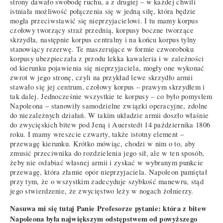
strony dawało swobodę ruchu, a z drugiej – w każdej chwili
istniała możliwość połączenia się w jedną siłę, która będzie
mogła przeciwstawić się nieprzyjacielowi. I tu mamy korpus
czołowy tworzący straż przednią, korpusy boczne tworzące
skrzydła, następnie korpus centralny i na końcu korpus tylny
stanowiący rezerwę. Te maszerujące w formie czworoboku
korpusy ubezpieczała z przodu lekka kawaleria i w zależności
od kierunku pojawienia się nieprzyjaciela, mogły one wykonać
zwrot w jego stronę, czyli na przykład lewe skrzydło armii
stawało się jej centrum, czołowy korpus – prawym skrzydłem i
tak dalej. Jednocześnie wszystkie te korpusy – co było pomysłem
Napoleona – stanowiły samodzielne związki operacyjne, zdolne
do niezależnych działań. W takim układzie armii doszło właśnie
do zwycięskich bitew pod Jeną i Auerstedt 14 października 1806
roku. I mamy wreszcie czwarty, także istotny element –
przewagę kierunku. Krótko mówiąc, chodzi w nim o to, aby
zmusić przeciwnika do rozdzielenia jego sił, ale w ten sposób,
żeby nie osłabiać własnej armii i zyskać w wybranym punkcie
przewagę, która złamie opór nieprzyjaciela. Napoleon pamiętał
przy tym, że o wszystkim zadecyduje szybkość manewru, stąd
jego stwierdzenie, że zwycięstwo leży w nogach żołnierzy.
Nasuwa mi się tutaj Panie Profesorze pytanie: która z bitew
Napoleona była największym odstępstwem od powyższego