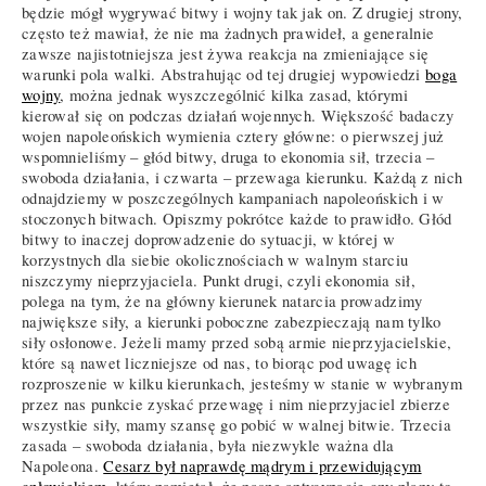
będzie mógł wygrywać bitwy i wojny tak jak on. Z drugiej strony,
często też mawiał, że nie ma żadnych prawideł, a generalnie
zawsze najistotniejsza jest żywa reakcja na zmieniające się
warunki pola walki. Abstrahując od tej drugiej wypowiedzi
boga
wojny
, można jednak wyszczególnić kilka zasad, którymi
kierował się on podczas działań wojennych. Większość badaczy
wojen napoleońskich wymienia cztery główne: o pierwszej już
wspomnieliśmy – głód bitwy, druga to ekonomia sił, trzecia –
swoboda działania, i czwarta – przewaga kierunku. Każdą z nich
odnajdziemy w poszczególnych kampaniach napoleońskich i w
stoczonych bitwach. Opiszmy pokrótce każde to prawidło. Głód
bitwy to inaczej doprowadzenie do sytuacji, w której w
korzystnych dla siebie okolicznościach w walnym starciu
niszczymy nieprzyjaciela. Punkt drugi, czyli ekonomia sił,
polega na tym, że na główny kierunek natarcia prowadzimy
największe siły, a kierunki poboczne zabezpieczają nam tylko
siły osłonowe. Jeżeli mamy przed sobą armie nieprzyjacielskie,
które są nawet liczniejsze od nas, to biorąc pod uwagę ich
rozproszenie w kilku kierunkach, jesteśmy w stanie w wybranym
przez nas punkcie zyskać przewagę i nim nieprzyjaciel zbierze
wszystkie siły, mamy szansę go pobić w walnej bitwie. Trzecia
zasada – swoboda działania, była niezwykle ważna dla
Napoleona.
Cesarz był naprawdę mądrym i przewidującym