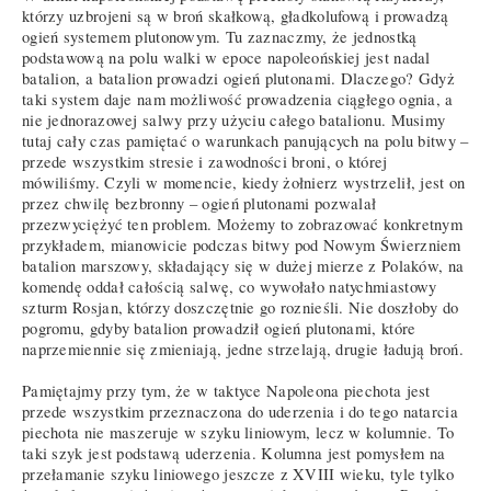
którzy uzbrojeni są w broń skałkową, gładkolufową i prowadzą
ogień systemem plutonowym. Tu zaznaczmy, że jednostką
podstawową na polu walki w epoce napoleońskiej jest nadal
batalion, a batalion prowadzi ogień plutonami. Dlaczego? Gdyż
taki system daje nam możliwość prowadzenia ciągłego ognia, a
nie jednorazowej salwy przy użyciu całego batalionu. Musimy
tutaj cały czas pamiętać o warunkach panujących na polu bitwy –
przede wszystkim stresie i zawodności broni, o której
mówiliśmy. Czyli w momencie, kiedy żołnierz wystrzelił, jest on
przez chwilę bezbronny – ogień plutonami pozwalał
przezwyciężyć ten problem. Możemy to zobrazować konkretnym
przykładem, mianowicie podczas bitwy pod Nowym Świerzniem
batalion marszowy, składający się w dużej mierze z Polaków, na
komendę oddał całością salwę, co wywołało natychmiastowy
szturm Rosjan, którzy doszczętnie go roznieśli. Nie doszłoby do
pogromu, gdyby batalion prowadził ogień plutonami, które
naprzemiennie się zmieniają, jedne strzelają, drugie ładują broń.
Pamiętajmy przy tym, że w taktyce Napoleona piechota jest
przede wszystkim przeznaczona do uderzenia i do tego natarcia
piechota nie maszeruje w szyku liniowym, lecz w kolumnie. To
taki szyk jest podstawą uderzenia. Kolumna jest pomysłem na
przełamanie szyku liniowego jeszcze z XVIII wieku, tyle tylko