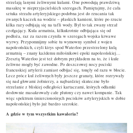
strzelają lanymi żeliwnymi kulami. One powodują prawdziwą
masakrę w nieprzyjacielskich szeregach. Pamiętajmy, że cała
sztuka strzału artyleryjskiego podobna jest do rzucania tak
zwanych kaczek na wodzie – płaskich kamieni, które po rzucie
kilka razy odbijają się na tafli wody. Był to tak zwany strzał
czołgający. Kula armatnia, kilkukrotnie odbijająca się od
podłoża, raz za razem czyniła w szeregach wojska krwawe
wyrwy. Przypomnijmy sobie tu wymowny symbol z wojen
napoleońskich, czyli kirys spod Waterloo przestrzelony kulą
armatnią – znany każdemu miłośnikowi epoki napoleońskiej…
Zresztą Waterloo jest też dobrym przykładem na to, że i kule
żeliwne mogły być zawodne. Po deszczowej nocy pociski
francuskiej artylerii zamiast odbijać się, tonęły od razu w błocie.
Lecz prócz kul żeliwnych były jeszcze granaty, które rozrywały
się nad głowami żołnierzy, a najbardziej skuteczne było
strzelanie z bliskiej odległości kartaczami, których odłamki
dosłownie masakrowały całe plutony czy nawet kompanie. Tak
więc spektrum śmiercionośnych pocisków artyleryjskich w dobie
napoleońskiej było już bardzo szerokie.
A gdzie w tym wszystkim kawaleria?