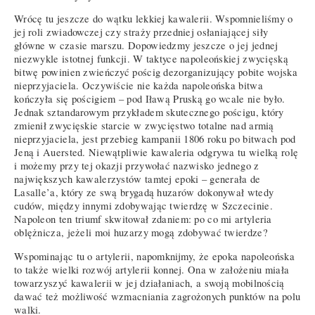
Wrócę tu jeszcze do wątku lekkiej kawalerii. Wspomnieliśmy o
jej roli zwiadowczej czy straży przedniej osłaniającej siły
główne w czasie marszu. Dopowiedzmy jeszcze o jej jednej
niezwykle istotnej funkcji. W taktyce napoleońskiej zwycięską
bitwę powinien zwieńczyć pościg dezorganizujący pobite wojska
nieprzyjaciela. Oczywiście nie każda napoleońska bitwa
kończyła się pościgiem – pod Iławą Pruską go wcale nie było.
Jednak sztandarowym przykładem skutecznego pościgu, który
zmienił zwycięskie starcie w zwycięstwo totalne nad armią
nieprzyjaciela, jest przebieg kampanii 1806 roku po bitwach pod
Jeną i Auersted. Niewątpliwie kawaleria odgrywa tu wielką rolę
i możemy przy tej okazji przywołać nazwisko jednego z
największych kawalerzystów tamtej epoki – generała de
Lasalle’a, który ze swą brygadą huzarów dokonywał wtedy
cudów, między innymi zdobywając twierdzę w Szczecinie.
Napoleon ten triumf skwitował zdaniem: po co mi artyleria
oblężnicza, jeżeli moi huzarzy mogą zdobywać twierdze?
Wspominając tu o artylerii, napomknijmy, że epoka napoleońska
to także wielki rozwój artylerii konnej. Ona w założeniu miała
towarzyszyć kawalerii w jej działaniach, a swoją mobilnością
dawać też możliwość wzmacniania zagrożonych punktów na polu
walki.