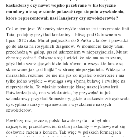
kaskaderzy czy nawet wojsko przebrane w historyczne
mundury nie są w stanie pokazać tego stopnia wyszkolenia,
które reprezentowali nasi lansjerzy czy szwoleżerowie?
Coś w tym jest. W szarży niezwykle istotne jest utrzymanie linii.
Tutaj podajmy przykład konkretny – bitwę pod Ostrownem w
lipcu 1812 roku. Murat podjeżdża do 8 Pułku Ułanów i prowadzi
go do ataku na rosyjskich dragonów. W momencie kiedy ułani
przechodzą w galop, przed uderzeniem w nieprzyjaciela, Murat
chce się cofnąć. Odwraca się i widzi, że nie ma na to szans,
gdyż linia szarżujących idzie tak równo, a wszystkie lance są
skierowane jak „od linijki” w stronę nieprzyjaciela. Widząc to
marszałek, rozumie, że nie ma już co myśleć o odwrocie i ma
tylko jedno wyjście – wyciąga swą słynną buławę i cwałuje na
nieprzyjaciela. To właśnie pokazuje klasę naszej kawalerii.
Potwierdzała się ona wielokrotnie, by przywołać tu już
sztandarowy przykład Somosierry, gdzie o sukcesie zdecydowała
dyscyplina szarży – opanowanie i wyszkolenie naszych
szwoleżerów.
Powtórzę raz jeszcze, polski kawalerzysta – a był nim
najczęściej przedstawiciel drobnej szlachty – wychowywał się
dosłownie razem z koniem. Tak więc w polskich formacjach