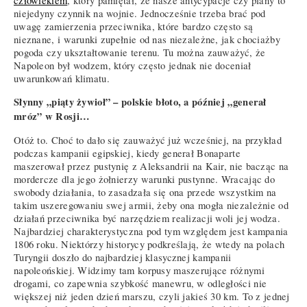
człowiekiem
, który pamiętał, że nasze antycypacje czy plany to
niejedyny czynnik na wojnie. Jednocześnie trzeba brać pod
uwagę zamierzenia przeciwnika, które bardzo często są
nieznane, i warunki zupełnie od nas niezależne, jak chociażby
pogoda czy ukształtowanie terenu. Tu można zauważyć, że
Napoleon był wodzem, który często jednak nie doceniał
uwarunkowań klimatu.
Słynny „piąty żywioł” – polskie błoto, a później „generał
mróz” w Rosji…
Otóż to. Choć to dało się zauważyć już wcześniej, na przykład
podczas kampanii egipskiej, kiedy generał Bonaparte
maszerował przez pustynię z Aleksandrii na Kair, nie bacząc na
mordercze dla jego żołnierzy warunki pustynne. Wracając do
swobody działania, to zasadzała się ona przede wszystkim na
takim uszeregowaniu swej armii, żeby ona mogła niezależnie od
działań przeciwnika być narzędziem realizacji woli jej wodza.
Najbardziej charakterystyczna pod tym względem jest kampania
1806 roku. Niektórzy historycy podkreślają, że wtedy na polach
Turyngii doszło do najbardziej klasycznej kampanii
napoleońskiej. Widzimy tam korpusy maszerujące różnymi
drogami, co zapewnia szybkość manewru, w odległości nie
większej niż jeden dzień marszu, czyli jakieś 30 km. To z jednej