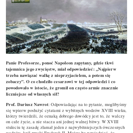
Panie Profesorze, ponoć Napoleon zapytany, gdzie tkwi
tajemnica jego zwycięstw, miał odpowiedzieć: „Najpierw
trzeba nawiązać walkę z nieprzyjacielem, a potem się
zobaczy”. O co chodziło cesarzowi w tej odpowiedzi i co
powodowało w istocie, że gromił on często armie znacznie
liczniejsze od własnych sił?
Prof. Dariusz Nawrot
: Odpowiadając na to pytanie, moglibyśmy
się wpierw posłużyć cytatami z wybitnych wodzów XVIII wieku,
którzy twierdzili, że oznaką dobrego dowódcy jest to, że walczy
on całe życie, a nie stacza ani jednej walnej bitwy. W XVIII
stuleciu tę zasadę złamał jeden z najwybitniejszych ówczesnych
wodzów, król pruski Fryderyk II. Można by powiedzieć, że