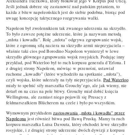
Aleksandra Tuczkowa, który blokował jego V Korpus pod Uticą.
Jeśli jednak dobrze się zastanowić nad pańskim pytaniem, to
każda z bitew napoleońskich jest do siebie podobna, biorąc pod
uwagę koncepcję taktycznego rozgrywania walki.
Napoleon był zwolennikiem tak zwanego uderzenia na skrzydło.
To było zawsze potężne uderzenie, które ja nazywam metodą
„młota i kowadła”. Rolę „młota” odgrywa zgrupowanie wojsk,
które z ogromną siłą naciera na skrzydło armii nieprzyjaciela –
właśnie taki cios pod Borodino Napoleon wymierzył w lewe
skrzydło głównego zgrupowania wojsk rosyjskich. Podając inny
przykład, pod Waterloo był to ruch korpusu generała d’Erlona. I
z drugiej strony Napoleon, mówiąc w przenośni, ustawiał
ruchome „kowadło” (które wychodziło na spotkanie „młota”),
czyli wojska, które uderzały na tyły nieprzyjaciela.
Pod Waterloo
miały to spełnić siły marszałka Grouchy’ego, ale jak wiemy, nie
dotarł on na czas na pole bitwy. Grouchy miał dobić księcia
Wellingtona, ale zamiast niego pojawili się Prusacy z
feldmarszałkiem Blücherem na czele i było po wszystkim.
Wymownym przykładem
zastosowania „młota i kowadła” przez
Napoleona
jest również bitwa pod Iławą Pruską. Mamy tu ruch
korpusu marszałka Luisa Davouta, który obchodzi lewe skrzydło
rosyjskie, i z drugiej strony uderzenie dwóch dywizji z korpusu