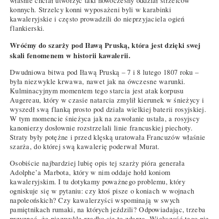
właśnie chciał utworzyć taki nowoczesny oddział strzelców
konnych. Strzelcy konni wyposażeni byli w karabinki
kawaleryjskie i często prowadzili do nieprzyjaciela ogień
flankierski.
Wróćmy do szarży pod Iławą Pruską, która jest dzięki swej
skali fenomenem w historii kawalerii.
Dwudniowa bitwa pod Iławą Pruską – 7 i 8 lutego 1807 roku –
była niezwykle krwawa, nawet jak na ówczesne warunki.
Kulminacyjnym momentem tego starcia jest atak korpusu
Augereau, który w czasie natarcia zmylił kierunek w śnieżycy i
wyszedł swą flanką prosto pod działa wielkiej baterii rosyjskiej.
W tym momencie śnieżyca jak na zawołanie ustała, a rosyjscy
kanonierzy dosłownie rozstrzelali linie francuskiej piechoty.
Straty były potężne i przed klęską uratowała Francuzów właśnie
szarża, do której swą kawalerię poderwał Murat.
Osobiście najbardziej lubię opis tej szarży pióra generała
Adolphe’a Marbota, który w nim oddaje hołd koniom
kawaleryjskim. I tu dotykamy poważnego problemu, który
ogniskuje się w pytaniu: czy ktoś pisze o koniach w wojnach
napoleońskich? Czy kawalerzyści wspominają w swych
pamiętnikach rumaki, na których jeździli? Odpowiadając, trzeba
przyznać, że niezwykle rzadko się to zdarza. Większość tego nie