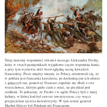
Tutaj możemy wspomnieć również naszego Aleksandra Fredrę,
który w swych pamiętnikach wyjątkowo często wspomina konie,
a przy tym wystawia dość bezwzględną ocenę kawalerii
francuskiej. Pisze między innymi, że Polacy orientowali się, że
w pobliżu jest francuska kawaleria, po dochodzącym ich odorze
z gnijących ran, ponieważ Francuzi zupełnie nie dbali o swe
wierzchowce, którym gniło ciało z otarć, na przykład pod
siodłami. To pokazuje, że Fredro i w ogóle Polacy byli z innej
kultury, w której koń był zawsze towarzyszem, czy wręcz
przyjacielem rycerza-kawalerzysty. W tym sensie generał
Marbot bliższy był Polakom niż Francuzom.