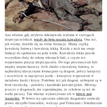
Ano właśnie gdy artyleria dokonywała wyłomu w szeregach
nieprzyjacielskich,
wtedy do boju ruszała kawaleria
. Ona też,
jak wiemy, dzieliła się na różne formacje. Mamy ciężką
kawalerię liniową i kawalerię lekką. Każda z nich ma swoje
funkcje do spełnienia na polu walki. Kawaleria lekka przede
wszystkim służy do osłony własnych linii, a często też
rozpoznania pozycji nieprzyjaciela. Do tego przeznaczeni byli
między innymi huzarzy. Jeśli chodzi o kawalerię liniową, to
najbardziej klasycznymi formacjami są dragoni, polscy lansjerzy
i oczywiście ta najcięższa jazda – kirasjerzy wyposażeni w
metalowe kaski i kirysy. Podobnie też jak dragoni, uzbrojeni są w
broń strzelecką – pistolety i karabinki kawaleryjskie. Mówiąc
jeszcze o dragonach, nie zapominajmy, że szkoleni są też do
walki pieszej. Tak właśnie wykorzystano ich w
bitwie pod
Austerlitz
. W bitwie tej spieszone oddziały dragońskie ratowały
prawe skrzydło francuskie, walcząc pod Telnicami i Sokolnicami