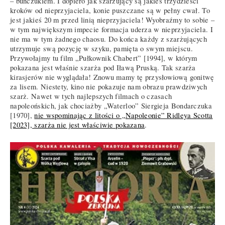
– buńczukiem. I dopiero jak szarżujący są jakieś trzydzieści
kroków od nieprzyjaciela, konie puszczane są w pełny cwał. To
jest jakieś 20 m przed linią nieprzyjaciela! Wyobraźmy to sobie –
w tym największym impecie formacja uderza w nieprzyjaciela. I
nie ma w tym żadnego chaosu. Do końca każdy z szarżujących
utrzymuje swą pozycję w szyku, pamięta o swym miejscu.
Przywołajmy tu film „Pułkownik Chabert” [1994], w którym
pokazana jest właśnie szarża pod Iławą Pruską. Tak szarża
kirasjerów nie wyglądała! Znowu mamy tę przysłowiową gonitwę
za lisem. Niestety, kino nie pokazuje nam obrazu prawdziwych
szarż. Nawet w tych najlepszych filmach o czasach
napoleońskich, jak chociażby „Waterloo” Siergieja Bondarczuka
[1970],
nie wspominając z litości o „Napoleonie” Ridleya Scotta
[2023], szarża nie jest właściwie pokazana
.