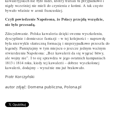
kawaleryjskich nie było ludzi, którzy trafiali tu przypadkowo i
nigdy wcześniej nie mieli do czynienia z końmi. A tak często
bywało właśnie w armii francuskiej.
Czyli powiedzenie Napoleona, że Polacy przejdą wszędzie,
nie było przesadą.
Zdecydowanie. Polska kawaleria dzięki swemu wyszkoleniu,
dyscyplinie i domieszce fantazji – w tej kolejności – naprawdę
była niezwykle skuteczną formacją i nieprzypadkowo przeszła do
legendy. Pamiętajmy w tym miejscu o jeszcze jednym ważnym
stwierdzeniu Napoleona: „Bez kawalerii da się wygrać bitwy,
ale wojny nie”. I to się sprawdza w jego ostatnich kampaniach
1813 i 1814 roku, kiedy tej kawalerii – dobrze wyszkolonej
kawalerii, dodajmy – wyraźnie mu już brakowało.
Piotr Korczyński
autor zdjęć: Domena publiczna, Polona.pl