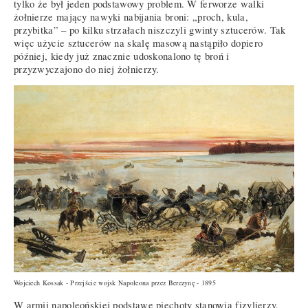
tylko że był jeden podstawowy problem. W ferworze walki
żołnierze mający nawyki nabijania broni: „proch, kula,
przybitka” – po kilku strzałach niszczyli gwinty sztucerów. Tak
więc użycie sztucerów na skalę masową nastąpiło dopiero
później, kiedy już znacznie udoskonalono tę broń i
przyzwyczajono do niej żołnierzy.
Wojciech Kossak - Przejście wojsk Napoleona przez Berezynę - 1895
W armii napoleońskiej podstawę piechoty stanowią fizylierzy,