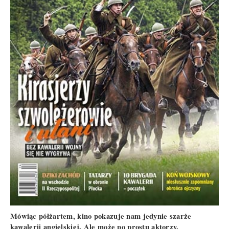
Mówiąc półżartem, kino pokazuje nam jedynie szarże
kawalerii angielskiej. Ale może po prostu aktorzy,