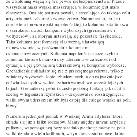
że z kolumną wiążą się też pewne niebezpieczeństwa. Przede
wszystkim masa wojska maszerująca w kolumnie jest mało
elastyczna. Ona się porusza powoli, a strzelająca do takiego celu
artyleria może zbierać krwawe żniwo. Natomiast to, co jest
dorobkiem i novum epoki napoleońskiej, to kolumna batalionowa
o szerokości dwóch kompanii wyborczych (grenadierów i
woltyżerów), za którymi ustawiają się pozostałe fizylierskie.
Taka kolumna jest formacją elastyczną, ułatwiającą
manewrowanie, w porównaniu z kolumnami
osiemnastowiecznymi. Kolumna napoleońska może szybko
zmieniać kierunek marszu czy uderzenia w zależności od
sytuacji, a jej główną siłą uderzeniową są kompanie wyborcze.
Grenadierskie składały się nie z przeciętnego rekruta, tylko z
żołnierzy wyższych, lepiej zbudowanych, a co najważniejsze –
doświadczonych w walce, zahartowanych we wcześniejszych
bojach. Grenadierzy pełnili często podobną funkcję jak ostatni
szereg w legionach rzymskich – decydowali o rozstrzygnięciu
walki swym uderzeniem lub byli ostoją dla całego wojska na polu
bitwy.
Numerem jeden jest jednak w Wielkiej Armii artyleria, która
składa się już z kilku rodzajów. Mamy między innymi artylerię
pułkową, wspomagającą bezpośrednio piechotę; mamy na polu
walki działa o wielu kalibrach, w tym dwunastofuntowe, które