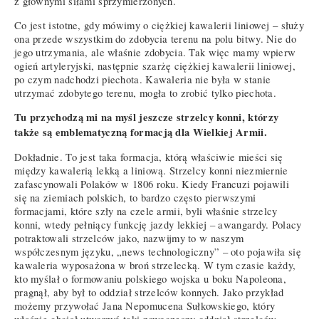
z głównymi siłami sprzymierzonych.
Co jest istotne, gdy mówimy o ciężkiej kawalerii liniowej – służy
ona przede wszystkim do zdobycia terenu na polu bitwy. Nie do
jego utrzymania, ale właśnie zdobycia. Tak więc mamy wpierw
ogień artyleryjski, następnie szarżę ciężkiej kawalerii liniowej,
po czym nadchodzi piechota. Kawaleria nie była w stanie
utrzymać zdobytego terenu, mogła to zrobić tylko piechota.
Tu przychodzą mi na myśl jeszcze strzelcy konni, którzy
także są emblematyczną formacją dla Wielkiej Armii.
Dokładnie. To jest taka formacja, którą właściwie mieści się
między kawalerią lekką a liniową. Strzelcy konni niezmiernie
zafascynowali Polaków w 1806 roku. Kiedy Francuzi pojawili
się na ziemiach polskich, to bardzo często pierwszymi
formacjami, które szły na czele armii, byli właśnie strzelcy
konni, wtedy pełniący funkcję jazdy lekkiej – awangardy. Polacy
potraktowali strzelców jako, nazwijmy to w naszym
współczesnym języku, „news technologiczny” – oto pojawiła się
kawaleria wyposażona w broń strzelecką. W tym czasie każdy,
kto myślał o formowaniu polskiego wojska u boku Napoleona,
pragnął, aby był to oddział strzelców konnych. Jako przykład
możemy przywołać Jana Nepomucena Sułkowskiego, który