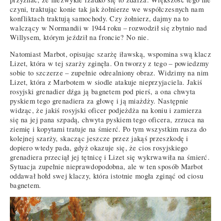
czyni, traktując konie tak jak żołnierze we współczesnych nam
konfliktach traktują samochody. Czy żołnierz, dajmy na to
walczący w Normandii w 1944 roku – rozwodził się zbytnio nad
Willysem, którym jeździł na froncie? No nie.
Natomiast Marbot, opisując szarżę iławską, wspomina swą klacz
Lizet, która w tej szarży zginęła. On tworzy z tego – powiedzmy
sobie to szczerze – zupełnie odrealniony obraz. Widzimy na nim
Lizet, która z Marbotem w siodle atakuje nieprzyjaciela. Jakiś
rosyjski grenadier dźga ją bagnetem pod pierś, a ona chwyta
pyskiem tego grenadiera za głowę i ją miażdży. Następnie
widząc, że jakiś rosyjski oficer podjeżdża na koniu i zamierza
się na jej pana szpadą, chwyta pyskiem tego oficera, zrzuca na
ziemię i kopytami tratuje na śmierć. Po tym wszystkim rusza do
kolejnej szarży, skacząc jeszcze przez jakąś przeszkodę i
dopiero wtedy pada, gdyż okazuje się, że cios rosyjskiego
grenadiera przeciął jej tętnicę i Lizet się wykrwawiła na śmierć.
Sytuacja zupełnie nieprawdopodobna, ale w ten sposób Marbot
oddawał hołd swej klaczy, która istotnie mogła zginąć od ciosu
bagnetem.