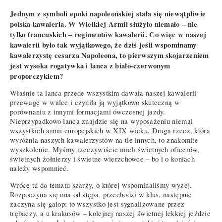
Jednym z symboli epoki napoleońskiej stała się niewątpliwie
polska kawaleria. W Wielkiej Armii służyło niemało – nie
tylko francuskich – regimentów kawalerii. Co więc w naszej
kawalerii było tak wyjątkowego, że dziś jeśli wspominamy
kawalerzystę cesarza Napoleona, to pierwszym skojarzeniem
jest wysoka rogatywka i lanca z biało-czerwonym
proporczykiem?
Właśnie ta lanca przede wszystkim dawała naszej kawalerii
przewagę w walce i czyniła ją wyjątkowo skuteczną w
porównaniu z innymi formacjami ówczesnej jazdy.
Nieprzypadkowo lanca znajdzie się na wyposażeniu niemal
wszystkich armii europejskich w XIX wieku. Druga rzecz, która
wyróżnia naszych kawalerzystów na tle innych, to znakomite
wyszkolenie. Myśmy rzeczywiście mieli świetnych oficerów,
świetnych żołnierzy i świetne wierzchowce – bo i o koniach
należy wspomnieć.
Wrócę tu do tematu szarży, o której wspominaliśmy wyżej.
Rozpoczyna się ona od stępa, przechodzi w kłus, następnie
zaczyna się galop: to wszystko jest sygnalizowane przez
trębaczy, a u krakusów – kolejnej naszej świetnej lekkiej jeździe