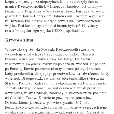
korpusy w pościgu za nieprzyjacielem przekroczyły dawne
granice Rzeczypospolitej. 9 listopada Napoleon był witany w
Poznaniu, a 19 grudnia w Warszawie. Przez ten czas Polacy z
generałem Janem Henrykiem Dąbrowskim, Józefem Wybickim i
ks. Józefem Poniatowskim organizowali dla „oswobodziciela”
wojska. Pod koniec stycznia pod bronią było już 19 tysięcy
rekrutów regularnego wojska i 4300 pospolitaków.
Krwawa zima
Wydawało się, że wkrótce cała Rzeczpospolita zostanie
wyzwolona spod władzy trzech czarnych orłów. Niestety,
krwawa bitwa pod Pruską Iławą 7–8 lutego 1807 roku
zahamowała zwycięski marsz Napoleona na wschód. Napoleon
po Pruskiej Iławie potrzebował natychmiast jakiegoś sukcesu,
który przekreśli nadzieje jego przeciwników na odwrócenie karty
wojennej. Dlatego rozkazał wzmóc oblężenie kilku twierdz na
Śląsku i Pomorzu. Zależało mu zwłaszcza na zdobyciu Gdańska.
Jednak, aby tego dokonać, musiał oczyścić z wojsk pruskich
lewy brzeg Wisły i zdobyć, położony 30 kilometrów na południe
od Gdańska, Tczew. Zadanie to powierzono generałowi
Dąbrowskiemu jeszcze w połowie stycznia 1807 roku.
Początkowo wszystko szło sprawnie, mimo że w szeregach tego
wojska służyli wyłącznie niedoświadczeni rekruci. Generał do