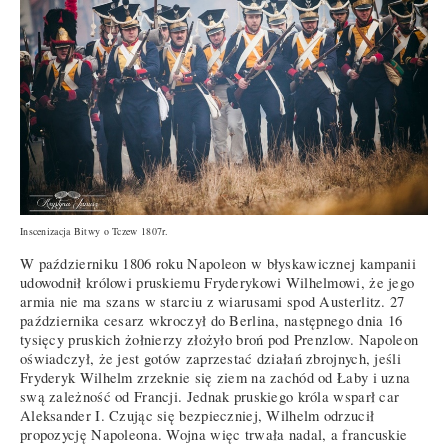
Inscenizacja Bitwy o Tczew 1807r.
W październiku 1806 roku Napoleon w błyskawicznej kampanii
udowodnił królowi pruskiemu Fryderykowi Wilhelmowi, że jego
armia nie ma szans w starciu z wiarusami spod Austerlitz. 27
października cesarz wkroczył do Berlina, następnego dnia 16
tysięcy pruskich żołnierzy złożyło broń pod Prenzlow. Napoleon
oświadczył, że jest gotów zaprzestać działań zbrojnych, jeśli
Fryderyk Wilhelm zrzeknie się ziem na zachód od Łaby i uzna
swą zależność od Francji. Jednak pruskiego króla wsparł car
Aleksander I. Czując się bezpieczniej, Wilhelm odrzucił
propozycję Napoleona. Wojna więc trwała nadal, a francuskie