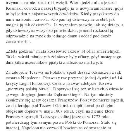
trzymała, na niej rozdarli i wzięli. Wtem jedzie ulicą jenerał
Kosiński, dowódca naszej brygady; ja w nowym ambarasie, gdyż
to był jeden z najsurowszych dowódców. Kiedy przyskoczy do
mnie na koniu i zawoła: «Co pan tej dziewczynie zrobił, jak
mogłeś ją tak odzierać?». Ja wyznałem prawdę, jak się działo, a
gdy dziewczyna wszystko potwierdziła, jenerał rozkazał ją
odprowadzić na rynek do jednego domu i oddać pod dozór
żandarmerii”.
„Złota godzina” miała kosztować Tczew 14 ofiar śmiertelnych.
Także wśród rabujących żołnierzy były ofiary, gdyż następnego
dnia kilku uczestników pijatyki znaleziono martwych.
Za zdobycie Tczewa na Polaków spadł deszcz odznaczeń z rąk
cesarza Napoleona. Pierwszy raz przyznał jednej dywizji aż 14
krzyży Legii Honorowej. Cesarz nazwał zdobycie Tczewa
„pierwszą polską bitwą”. Dopytywał się też w listach o zdrowie
„swego drogiego jenerała Dąbrowskiego”. Na tym niestety
skończyły się gesty cesarza Francuzów. Polscy żołnierze sądzili,
że docierając pod Tczew i Gdańsk (skapitulował po długim
oblężeniu dopiero w maju 1807 roku), czyli na ziemie które
Prusacy zagarnęli Rzeczypospolitej jeszcze w 1772 roku,
potwierdzają tym samym prawa Polski do Pomorza. Stało się
inaczej, Napoleon nie zezwolił bowiem na odtworzenie tu