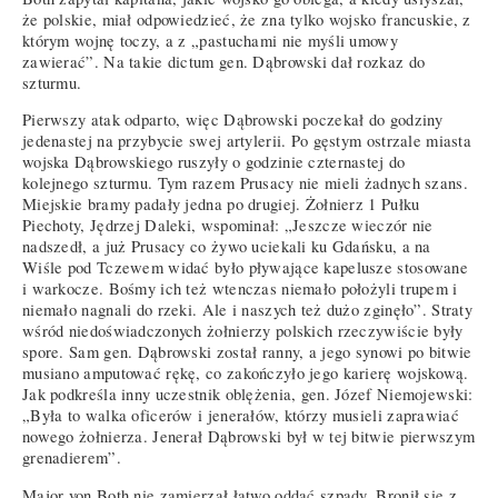
że polskie, miał odpowiedzieć, że zna tylko wojsko francuskie, z
którym wojnę toczy, a z „pastuchami nie myśli umowy
zawierać”. Na takie dictum gen. Dąbrowski dał rozkaz do
szturmu.
Pierwszy atak odparto, więc Dąbrowski poczekał do godziny
jedenastej na przybycie swej artylerii. Po gęstym ostrzale miasta
wojska Dąbrowskiego ruszyły o godzinie czternastej do
kolejnego szturmu. Tym razem Prusacy nie mieli żadnych szans.
Miejskie bramy padały jedna po drugiej. Żołnierz 1 Pułku
Piechoty, Jędrzej Daleki, wspominał: „Jeszcze wieczór nie
nadszedł, a już Prusacy co żywo uciekali ku Gdańsku, a na
Wiśle pod Tczewem widać było pływające kapelusze stosowane
i warkocze. Bośmy ich też wtenczas niemało położyli trupem i
niemało nagnali do rzeki. Ale i naszych też dużo zginęło”. Straty
wśród niedoświadczonych żołnierzy polskich rzeczywiście były
spore. Sam gen. Dąbrowski został ranny, a jego synowi po bitwie
musiano amputować rękę, co zakończyło jego karierę wojskową.
Jak podkreśla inny uczestnik oblężenia, gen. Józef Niemojewski:
„Była to walka oficerów i jenerałów, którzy musieli zaprawiać
nowego żołnierza. Jenerał Dąbrowski był w tej bitwie pierwszym
grenadierem”.
Major von Both nie zamierzał łatwo oddać szpady. Bronił się z