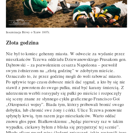
Inscenizacja Bitwy o Tczew 1807r.
Złota godzina
Nie był to koniec gehenny miasta. W odwecie za wydanie przez
mieszkańców Tczewa oddziału Dziewanowskiego Prusakom gen.
Dąbrowski – za pozwoleniem cesarza Napoleona – pozwolił
swym żołnierzom na „złotą godzinę” w zdobytym mieście.
Oznaczało to, że przez godzinę mogli do woli rabować miasto.
Po upływie tego czasu dobosze mieli dać sygnał, a kto by się nie
stawił z powrotem do swego pułku, miał być karany śmiercią. Z
uderzeniem werbli rozsypały się pułki po mieście i rozpoczęły
się sceny znane ze słynnego cyklu graficznego Francisco Goi
„Okropności wojny”. Biada tym, którzy próbowali bronić swego
dobytku, lub chronić swe żony i córki. Ulice Tczewa ponownie
spłynęły krwią, tym razem jego mieszkańców. Warto oddać
znowu głos ppor. Białkowskiemu: „będąc pierwszy raz w takim
wypadku, ciekawy byłem z bliska się przypatrzyć tej scenie”.
Młody oficer ruszył więc śladami zniszczeń, jakie zostawili jego