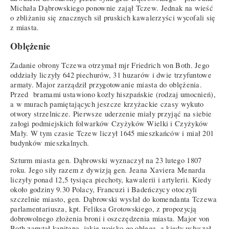
Michała Dąbrowskiego ponownie zajął Tczew. Jednak na wieść
o zbliżaniu się znacznych sił pruskich kawalerzyści wycofali się
z miasta.
Oblężenie
Zadanie obrony Tczewa otrzymał mjr Friedrich von Both. Jego
oddziały liczyły 642 piechurów, 31 huzarów i dwie trzyfuntowe
armaty. Major zarządził przygotowanie miasta do oblężenia.
Przed bramami ustawiono kozły hiszpańskie (rodzaj umocnień),
a w murach pamiętających jeszcze krzyżackie czasy wykuto
otwory strzelnicze. Pierwsze uderzenie miały przyjąć na siebie
załogi podmiejskich folwarków Czyżyków Wielki i Czyżyków
Mały. W tym czasie Tczew liczył 1645 mieszkańców i miał 201
budynków mieszkalnych.
Szturm miasta gen. Dąbrowski wyznaczył na 23 lutego 1807
roku. Jego siły razem z dywizją gen. Jeana Xaviera Menarda
liczyły ponad 12,5 tysiąca piechoty, kawalerii i artylerii. Kiedy
około godziny 9.30 Polacy, Francuzi i Badeńczycy otoczyli
szczelnie miasto, gen. Dąbrowski wysłał do komendanta Tczewa
parlamentariusza, kpt. Feliksa Grotowskiego, z propozycją
dobrowolnego złożenia broni i oszczędzenia miasta. Major von
Both zapytał kapitana, jakie wojsko go oblega, a kiedy usłyszał,