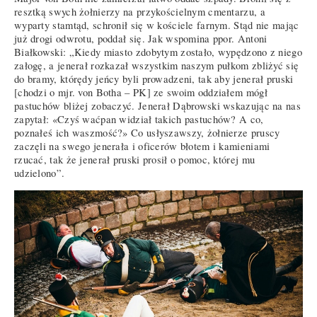
resztką swych żołnierzy na przykościelnym cmentarzu, a
wyparty stamtąd, schronił się w kościele farnym. Stąd nie mając
już drogi odwrotu, poddał się. Jak wspomina ppor. Antoni
Białkowski: „Kiedy miasto zdobytym zostało, wypędzono z niego
załogę, a jenerał rozkazał wszystkim naszym pułkom zbliżyć się
do bramy, którędy jeńcy byli prowadzeni, tak aby jenerał pruski
[chodzi o mjr. von Botha – PK] ze swoim oddziałem mógł
pastuchów bliżej zobaczyć. Jenerał Dąbrowski wskazując na nas
zapytał: «Czyś waćpan widział takich pastuchów? A co,
poznałeś ich waszmość?» Co usłyszawszy, żołnierze pruscy
zaczęli na swego jenerała i oficerów błotem i kamieniami
rzucać, tak że jenerał pruski prosił o pomoc, której mu
udzielono”.