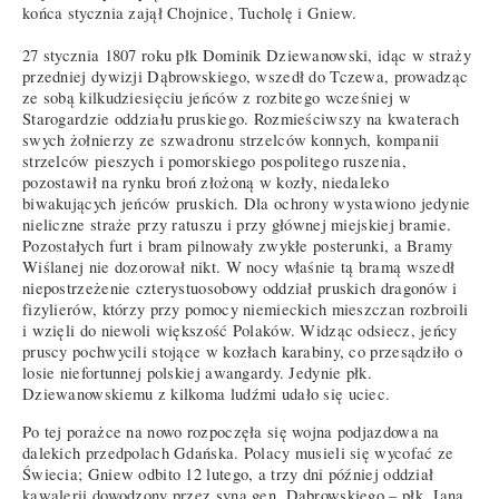
końca stycznia zajął Chojnice, Tucholę i Gniew.
27 stycznia 1807 roku płk Dominik Dziewanowski, idąc w straży
przedniej dywizji Dąbrowskiego, wszedł do Tczewa, prowadząc
ze sobą kilkudziesięciu jeńców z rozbitego wcześniej w
Starogardzie oddziału pruskiego. Rozmieściwszy na kwaterach
swych żołnierzy ze szwadronu strzelców konnych, kompanii
strzelców pieszych i pomorskiego pospolitego ruszenia,
pozostawił na rynku broń złożoną w kozły, niedaleko
biwakujących jeńców pruskich. Dla ochrony wystawiono jedynie
nieliczne straże przy ratuszu i przy głównej miejskiej bramie.
Pozostałych furt i bram pilnowały zwykłe posterunki, a Bramy
Wiślanej nie dozorował nikt. W nocy właśnie tą bramą wszedł
niepostrzeżenie czterystuosobowy oddział pruskich dragonów i
fizylierów, którzy przy pomocy niemieckich mieszczan rozbroili
i wzięli do niewoli większość Polaków. Widząc odsiecz, jeńcy
pruscy pochwycili stojące w kozłach karabiny, co przesądziło o
losie niefortunnej polskiej awangardy. Jedynie płk.
Dziewanowskiemu z kilkoma ludźmi udało się uciec.
Po tej porażce na nowo rozpoczęła się wojna podjazdowa na
dalekich przedpolach Gdańska. Polacy musieli się wycofać ze
Świecia; Gniew odbito 12 lutego, a trzy dni później oddział
kawalerii dowodzony przez syna gen. Dąbrowskiego – płk. Jana