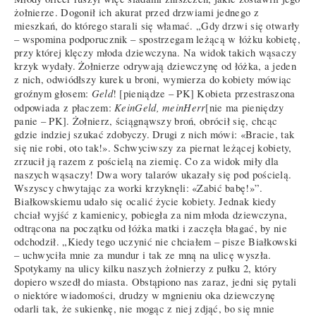
żołnierze. Dogonił ich akurat przed drzwiami jednego z
mieszkań, do którego starali się włamać. „Gdy drzwi się otwarły
– wspomina podporucznik – spostrzegam leżącą w łóżku kobietę,
przy której klęczy młoda dziewczyna. Na widok takich wąsaczy
krzyk wydały. Żołnierze odrywają dziewczynę od łóżka, a jeden
z nich, odwiódłszy kurek u broni, wymierza do kobiety mówiąc
Geld
groźnym głosem:
! [pieniądze – PK] Kobieta przestraszona
KeinGeld, meinHerr
odpowiada z płaczem:
[nie ma pieniędzy
panie – PK]. Żołnierz, ściągnąwszy broń, obrócił się, chcąc
gdzie indziej szukać zdobyczy. Drugi z nich mówi: «Bracie, tak
się nie robi, oto tak!». Schwyciwszy za piernat leżącej kobiety,
zrzucił ją razem z pościelą na ziemię. Co za widok miły dla
naszych wąsaczy! Dwa wory talarów ukazały się pod pościelą.
Wszyscy chwytając za worki krzyknęli: «Zabić babę!»”.
Białkowskiemu udało się ocalić życie kobiety. Jednak kiedy
chciał wyjść z kamienicy, pobiegła za nim młoda dziewczyna,
odtrącona na początku od łóżka matki i zaczęła błagać, by nie
odchodził. „Kiedy tego uczynić nie chciałem – pisze Białkowski
– uchwyciła mnie za mundur i tak ze mną na ulicę wyszła.
Spotykamy na ulicy kilku naszych żołnierzy z pułku 2, który
dopiero wszedł do miasta. Obstąpiono nas zaraz, jedni się pytali
o niektóre wiadomości, drudzy w mgnieniu oka dziewczynę
odarli tak, że sukienkę, nie mogąc z niej zdjąć, bo się mnie