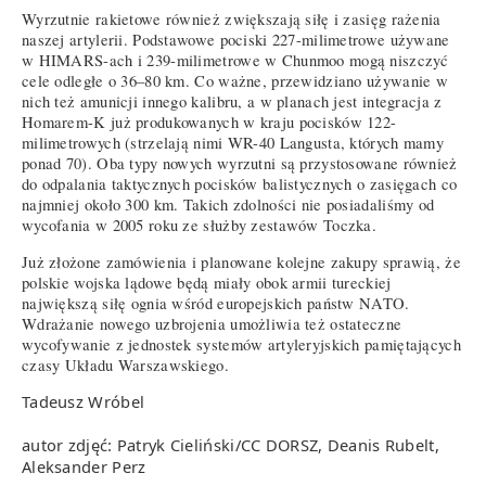
Wyrzutnie rakietowe również zwiększają siłę i zasięg rażenia
naszej artylerii. Podstawowe pociski 227-milimetrowe używane
w HIMARS-ach i 239-milimetrowe w Chunmoo mogą niszczyć
cele odległe o 36–80 km. Co ważne, przewidziano używanie w
nich też amunicji innego kalibru, a w planach jest integracja z
Homarem-K już produkowanych w kraju pocisków 122-
milimetrowych (strzelają nimi WR-40 Langusta, których mamy
ponad 70). Oba typy nowych wyrzutni są przystosowane również
do odpalania taktycznych pocisków balistycznych o zasięgach co
najmniej około 300 km. Takich zdolności nie posiadaliśmy od
wycofania w 2005 roku ze służby zestawów Toczka.
Już złożone zamówienia i planowane kolejne zakupy sprawią, że
polskie wojska lądowe będą miały obok armii tureckiej
największą siłę ognia wśród europejskich państw NATO.
Wdrażanie nowego uzbrojenia umożliwia też ostateczne
wycofywanie z jednostek systemów artyleryjskich pamiętających
czasy Układu Warszawskiego.
Tadeusz Wróbel
autor zdjęć: Patryk Cieliński/CC DORSZ, Deanis Rubelt,
Aleksander Perz