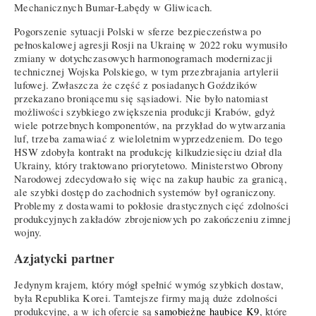
Mechanicznych Bumar-Łabędy w Gliwicach.
Pogorszenie sytuacji Polski w sferze bezpieczeństwa po
pełnoskalowej agresji Rosji na Ukrainę w 2022 roku wymusiło
zmiany w dotychczasowych harmonogramach modernizacji
technicznej Wojska Polskiego, w tym przezbrajania artylerii
lufowej. Zwłaszcza że część z posiadanych Goździków
przekazano broniącemu się sąsiadowi. Nie było natomiast
możliwości szybkiego zwiększenia produkcji Krabów, gdyż
wiele potrzebnych komponentów, na przykład do wytwarzania
luf, trzeba zamawiać z wieloletnim wyprzedzeniem. Do tego
HSW zdobyła kontrakt na produkcję kilkudziesięciu dział dla
Ukrainy, który traktowano priorytetowo. Ministerstwo Obrony
Narodowej zdecydowało się więc na zakup haubic za granicą,
ale szybki dostęp do zachodnich systemów był ograniczony.
Problemy z dostawami to pokłosie drastycznych cięć zdolności
produkcyjnych zakładów zbrojeniowych po zakończeniu zimnej
wojny.
Azjatycki partner
Jedynym krajem, który mógł spełnić wymóg szybkich dostaw,
była Republika Korei. Tamtejsze firmy mają duże zdolności
produkcyjne, a w ich ofercie są
samobieżne haubice K9
, które