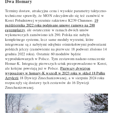
Dwa Homary
Terminy dostaw, atrakcyjna cena i wysokie parametry taktyczno-
techniczne sprawiły, że MON zdecydowało się też zamówić w
Korei Południowej wyrzutnie rakietowe K239 Chunmoo.
19
października 2022 roku podpisano umowę ramową na 288
egzemplarzy
, ale ostatecznie w ramach dwóch umów
wykonawczych zamówiono ich 290. Polska nie nabyła
kompletnego systemu, lecz same moduły wyrzutni, które
integrowane są z nabytymi odrębnie ośmiokołowymi podwoziami
polskich jelczy (zamówienie na pierwsze 18 podwozi złożono 14
grudnia 2022 roku). Ostatnie 60 modułów będzie
wyprodukowanych w Polsce. Tym zestawom nadano oznaczenie
Homar-K. Integrację pierwszych sztuk przeprowadzono w Korei,
ale kolejne powstają już w Polsce.
Pierwszy dywizjon
wyposażony w homary-K wszedł w 2023 roku w skład 18 Pułku
Artylerii
18 Dywizji Zmechanizowanej, a w sierpniu 2024 roku
rozpoczęły się dostawy tych zestawów do 16 Dywizji
Zmechanizowanej.