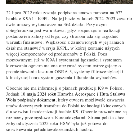
22 lipca 2022 roku została podpisana umowa ramowa na 672
haubice K9A1 i K9PL. Na jej bazie w latach 2022–2023 zawarto
dwie umowy wykonawcze na 364 działa. Przy czym
ubiegłoroczna jest warunkowa, gdyż rozpoczęcie realizacji
postanowień zależy od tego, czy stronom uda się uzgodnić
warunki finansowe. Większość z zamówionych w jej ramach
dział ma stanowić wersja K9PL, w której zostanie użytych
więcej komponentów od producentów z Polski. Poza
montowanymi już w K9A1 systemami łączności i systemem
kierowania ogniem ma ona otrzymać system ostrzegający o
promieniowaniu laserem OBRA-3, systemy filtrowentylacji i
klimatyzacji oraz system gaszenia i tłumienia wybuchów.
Obecnie nie ma informacji o planach produkcji K9 w Polsce.
Jednak
10 maja 2024 roku Hanwha Aerospace i Huta Stalowa
Wola podpisały dokument
, który otwiera możliwość zawarcia
umów dotyczących transferu do Polski technologii kluczowych
dla serwisu i modernizacji haubic K9. Obecnie prowadzone są
rozmowy przemysłowe z Koreańczykami. Strona polska chce,
żeby od stycznia 2025 roku HSW była już gotowa do
serwisowania południowokoreańskich haubic.