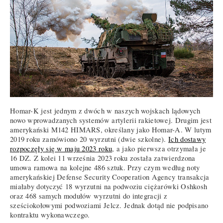
Homar-K jest jednym z dwóch w naszych wojskach lądowych
nowo wprowadzanych systemów artylerii rakietowej. Drugim jest
amerykański M142 HIMARS, określany jako Homar-A. W lutym
2019 roku zamówiono 20 wyrzutni (dwie szkolne).
Ich dostawy
rozpoczęły się w maju 2023 roku
, a jako pierwsza otrzymała je
16 DZ. Z kolei 11 września 2023 roku została zatwierdzona
umowa ramowa na kolejne 486 sztuk. Przy czym według noty
amerykańskiej Defense Security Cooperation Agency transakcja
miałaby dotyczyć 18 wyrzutni na podwoziu ciężarówki Oshkosh
oraz 468 samych modułów wyrzutni do integracji z
sześciokołowymi podwoziami Jelcz. Jednak dotąd nie podpisano
kontraktu wykonawczego.