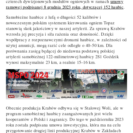
czterech dywizjonowych modułów ogniowych w ramach
umowy
ramowej podpisanej 8 grudnia 2023 roku, dotyczącej 152 haubic
.
Samobieżne haubice z lufą o długości 52 kalibrów i
nowoczesnym polskim systemem kierowania ogniem Topaz
stanowią skok jakościowy w naszej artylerii. Za sprawą Krabów
wzrosła jej precyzja i siła rażenia oraz donośność. Dzięki
współpracy z rozpoznawczymi dronami haubice, w zależności od
użytej amunicji, mogą razić cele odległe o 40–50 km. Dla
porównania zasięg będącej do niedawna podstawą polskiej
artylerii samobieżnej 122-milimetrowej haubicy 2S1 Goździk
wynosi maksymalnie 23 km, a realnie 15–16 km.
Obecnie produkcja Krabów odbywa się w Stalowej Woli, ale w
program samobieżnej haubicy zaangażowanych jest wielu
kooperantów z Polski i zagranicy. Do tego w październiku 2023
roku została podpisana umowa inwestycyjna, która ma na celu
przygotowanie drugiej linii produkcyjnej Krabów w Zakładach