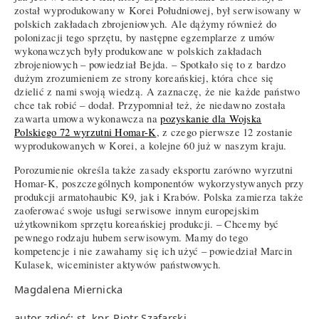
został wyprodukowany w Korei Południowej, był serwisowany w
polskich zakładach zbrojeniowych. Ale dążymy również do
polonizacji tego sprzętu, by następne egzemplarze z umów
wykonawczych były produkowane w polskich zakładach
zbrojeniowych – powiedział Bejda. – Spotkało się to z bardzo
dużym zrozumieniem ze strony koreańskiej, która chce się
dzielić z nami swoją wiedzą. A zaznaczę, że nie każde państwo
chce tak robić – dodał. Przypomniał też, że niedawno została
zawarta umowa wykonawcza na
pozyskanie dla Wojska
Polskiego 72 wyrzutni Homar-K
, z czego pierwsze 12 zostanie
wyprodukowanych w Korei, a kolejne 60 już w naszym kraju.
Porozumienie określa także zasady eksportu zarówno wyrzutni
Homar-K, poszczególnych komponentów wykorzystywanych przy
produkcji armatohaubic K9, jak i Krabów. Polska zamierza także
zaoferować swoje usługi serwisowe innym europejskim
użytkownikom sprzętu koreańskiej produkcji. – Chcemy być
pewnego rodzaju hubem serwisowym. Mamy do tego
kompetencje i nie zawahamy się ich użyć – powiedział Marcin
Kulasek, wiceminister aktywów państwowych.
Magdalena Miernicka
autor zdjęć: st. kpr. Piotr Szafarski