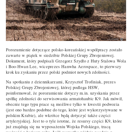
Porozumienie dotyczące polsko-koreańskiej współpracy zostało
zawarte w piątek w siedzibie Polskiej Grupy Zbrojeniowej.
Dokument, który podpisali Grzegorz Szydło z Huty Stalowa Wola
i Boo-Hwan Lee, wiceprezes Hanwha Aerospace, to pierwszy
krok ku zyskaniu przez polski podmiot nowych zdolności.
Na spotkaniu z dziennikarzami, Krzysztof Trofiniak, prezes
Polskiej Grupy Zbrojeniowej, której podlega HSW,
poinformował, że porozumienie dotyczy m.in. uzyskania przez
spółkę zdolności do serwisowania armatohaubic K9. Jak mówił,
obecnie tego typu prace są możliwe tylko w kwestii podwozia
(jest ono bardzo podobne do tego, które jest wykorzystywane w
polskim Krabie), ale wkrótce będą dotyczyć także części
artyleryjskiej. Jest to o tyle istotne, że resursy części K9, które
już znajdują się na wyposażeniu Wojska Polskiego, tracą