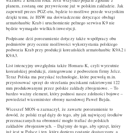
ważność z końcem roku. Jeśli wszystko pójdzie zgodnie z
planem, zostaną one przywrócone już w polskim zakładzie. Jak
zapewnił prezes PGZ-etu, będzie to możliwe przede wszystkim
dzięki temu, że HSW ma doświadczenie dotyczące obsługi
armatohaubic Krab i uruchomienie pełnego serwisu K9 nie
będzie wymagało wielkich inwestycji.
Podpisane dziś porozumienie dotyczy także współpracy obu
podmiotów przy ocenie możliwości wykorzystania polskiego
podwozia Krab przy produkcji koreańskich armatohaubic K9A2 i
K9A3.
List intencyjny uwzględnia także Homara-K, czyli wyrzutnie
koreańskiej produkcji, zintegrowane z podwoziem firmy Jelcz.
Teraz Polska ma pozyskać technologie, które pozwolą m.in.
przystosować sprzęt do strzelania pociskami rakietowymi 122
mm produkowanymi przez polskie zakłady zbrojeniowe. – To
bardzo ważny element, który podnosi nasze zdolności bojowe –
powiedział wiceminister obrony narodowej Paweł Bejda.
Wiceszef MON-u zaznaczył, że zawarte porozumienie to
dowód, że polski rząd dąży do tego, aby jak najwięcej środków
przeznaczanych na obronność mogło trafiać do polskich
zakładów zbrojeniowych. – Dążymy do tego, aby sprzęt, który
już jest w Polsce i ten, który dopiero zostanie dostarczony, a