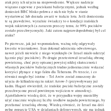
atak przy ich użyciu na niepowodzenie. Większe nadzieje
wiązano zapewne z pociskami balistycznymi, jednak według
doniesień BBC blisko połowa z nich nie była w stanie
wystartować lub doznała awarii w trakcie lotu. Jeśli doniesienia
te są prawdziwe, wyraźnie świadczy to o kondycji irańskich
wojsk rakietowych (a zarazem przeczy temu, że 99% pocisków
zostało przechwyconych). Jaki zatem najprawdopodobniej był cel
ataku?
Po pierwsze, jak już wspomniałem, ważną rolę odgrywały
kwestie wizerunkowe. Iran dokonał uderzenia odwetowego,
nawet jeżeli niewiele z niego wyniknęło (w Izrael miało uderzyć
łącznie pięć pocisków). Po drugie przetestował izraelską obronę
powietrzną, choć przy opisanej powyżej nikłej skuteczności
własnych pocisków balistycznych trudno jednoznacznie wskazać
korzyści płynące z tego faktu dla Teheranu. Po trzecie, i co
również mogło być istotne – Tel Awiw został zmuszony do
użycia do kilkudziesięciu rakiet Arrow-3 (przywoływany już
kadm. Hagari stwierdził, że irańskie pociski balistyczne zostały
przechwycone przed powtórnym wejściem w atmosferę).
Ajatollahowie wiedzą dziś, że w przypadku wojny musieliby
użyć znacznie większej liczby środków napadu powietrznego, by
przełamać izraelską obronę. Wiedzą również, że Izrael ma dziś
pełne poparcie USA w działaniach defensywnych, nie ma jednak