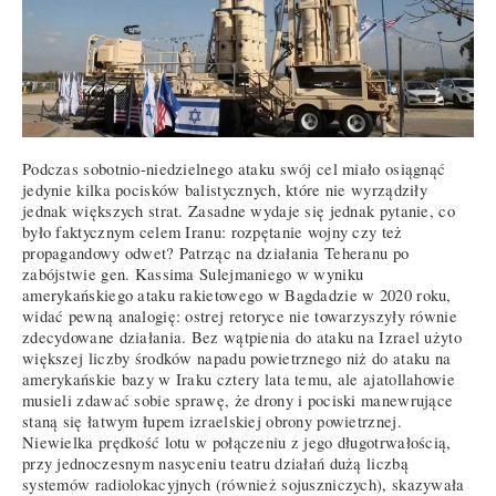
Podczas sobotnio-niedzielnego ataku swój cel miało osiągnąć
jedynie kilka pocisków balistycznych, które nie wyrządziły
jednak większych strat. Zasadne wydaje się jednak pytanie, co
było faktycznym celem Iranu: rozpętanie wojny czy też
propagandowy odwet? Patrząc na działania Teheranu po
zabójstwie gen. Kassima Sulejmaniego w wyniku
amerykańskiego ataku rakietowego w Bagdadzie w 2020 roku,
widać pewną analogię: ostrej retoryce nie towarzyszyły równie
zdecydowane działania. Bez wątpienia do ataku na Izrael użyto
większej liczby środków napadu powietrznego niż do ataku na
amerykańskie bazy w Iraku cztery lata temu, ale ajatollahowie
musieli zdawać sobie sprawę, że drony i pociski manewrujące
staną się łatwym łupem izraelskiej obrony powietrznej.
Niewielka prędkość lotu w połączeniu z jego długotrwałością,
przy jednoczesnym nasyceniu teatru działań dużą liczbą
systemów radiolokacyjnych (również sojuszniczych), skazywała