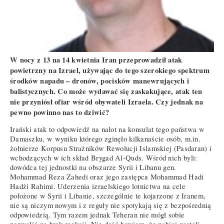
W nocy z 13 na 14 kwietnia Iran przeprowadził atak
powietrzny na Izrael, używając do tego szerokiego spektrum
środków napadu – dronów, pocisków manewrujących i
balistycznych. Co może wydawać się zaskakujące, atak ten
nie przyniósł ofiar wśród obywateli Izraela. Czy jednak na
pewno powinno nas to dziwić?
Irański atak to odpowiedź na nalot na konsulat tego państwa w
Damaszku, w wyniku którego zginęło kilkanaście osób, m.in.
żołnierze Korpusu Strażników Rewolucji Islamskiej (Pasdaran) i
wchodzących w ich skład Brygad Al-Quds. Wśród nich byli:
dowódca tej jednostki na obszarze Syrii i Libanu gen.
Mohammad Reza Zahedi oraz jego zastępca Mohammad Hadi
Hadżi Rahimi. Uderzenia izraelskiego lotnictwa na cele
położone w Syrii i Libanie, szczególnie te kojarzone z Iranem,
nie są niczym nowym i z reguły nie spotykają się z bezpośrednią
odpowiedzią. Tym razem jednak Teheran nie mógł sobie