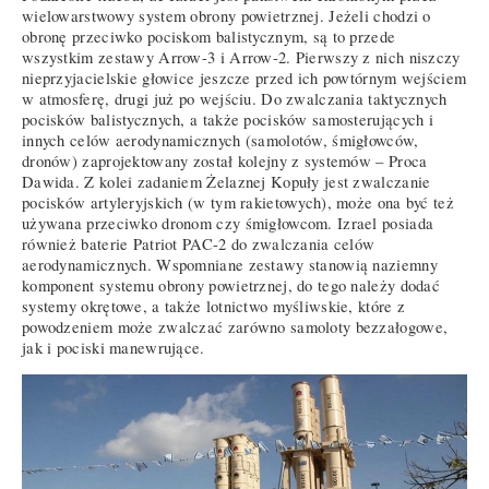
wielowarstwowy system obrony powietrznej. Jeżeli chodzi o
obronę przeciwko pociskom balistycznym, są to przede
wszystkim zestawy Arrow-3 i Arrow-2. Pierwszy z nich niszczy
nieprzyjacielskie głowice jeszcze przed ich powtórnym wejściem
w atmosferę, drugi już po wejściu. Do zwalczania taktycznych
pocisków balistycznych, a także pocisków samosterujących i
innych celów aerodynamicznych (samolotów, śmigłowców,
dronów) zaprojektowany został kolejny z systemów – Proca
Dawida. Z kolei zadaniem Żelaznej Kopuły jest zwalczanie
pocisków artyleryjskich (w tym rakietowych), może ona być też
używana przeciwko dronom czy śmigłowcom. Izrael posiada
również baterie Patriot PAC-2 do zwalczania celów
aerodynamicznych. Wspomniane zestawy stanowią naziemny
komponent systemu obrony powietrznej, do tego należy dodać
systemy okrętowe, a także lotnictwo myśliwskie, które z
powodzeniem może zwalczać zarówno samoloty bezzałogowe,
jak i pociski manewrujące.