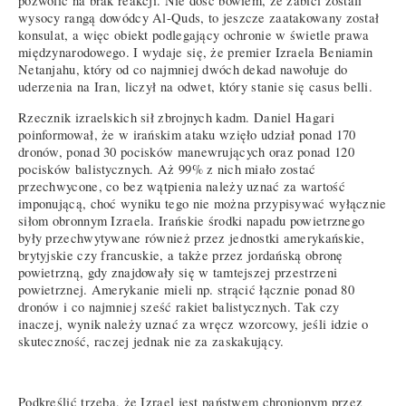
pozwolić na brak reakcji. Nie dość bowiem, że zabici zostali
wysocy rangą dowódcy Al-Quds, to jeszcze zaatakowany został
konsulat, a więc obiekt podlegający ochronie w świetle prawa
międzynarodowego. I wydaje się, że premier Izraela Beniamin
Netanjahu, który od co najmniej dwóch dekad nawołuje do
uderzenia na Iran, liczył na odwet, który stanie się casus belli.
Rzecznik izraelskich sił zbrojnych kadm. Daniel Hagari
poinformował, że w irańskim ataku wzięło udział ponad 170
dronów, ponad 30 pocisków manewrujących oraz ponad 120
pocisków balistycznych. Aż 99% z nich miało zostać
przechwycone, co bez wątpienia należy uznać za wartość
imponującą, choć wyniku tego nie można przypisywać wyłącznie
siłom obronnym Izraela. Irańskie środki napadu powietrznego
były przechwytywane również przez jednostki amerykańskie,
brytyjskie czy francuskie, a także przez jordańską obronę
powietrzną, gdy znajdowały się w tamtejszej przestrzeni
powietrznej. Amerykanie mieli np. strącić łącznie ponad 80
dronów i co najmniej sześć rakiet balistycznych. Tak czy
inaczej, wynik należy uznać za wręcz wzorcowy, jeśli idzie o
skuteczność, raczej jednak nie za zaskakujący.
Podkreślić trzeba, że Izrael jest państwem chronionym przez