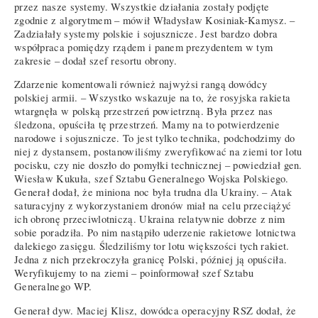
przez nasze systemy. Wszystkie działania zostały podjęte
zgodnie z algorytmem – mówił Władysław Kosiniak-Kamysz. –
Zadziałały systemy polskie i sojusznicze. Jest bardzo dobra
współpraca pomiędzy rządem i panem prezydentem w tym
zakresie – dodał szef resortu obrony.
Zdarzenie komentowali również najwyżsi rangą dowódcy
polskiej armii. – Wszystko wskazuje na to, że rosyjska rakieta
wtargnęła w polską przestrzeń powietrzną. Była przez nas
śledzona, opuściła tę przestrzeń. Mamy na to potwierdzenie
narodowe i sojusznicze. To jest tylko technika, podchodzimy do
niej z dystansem, postanowiliśmy zweryfikować na ziemi tor lotu
pocisku, czy nie doszło do pomyłki technicznej – powiedział gen.
Wiesław Kukuła, szef Sztabu Generalnego Wojska Polskiego.
Generał dodał, że miniona noc była trudna dla Ukrainy. – Atak
saturacyjny z wykorzystaniem dronów miał na celu przeciążyć
ich obronę przeciwlotniczą. Ukraina relatywnie dobrze z nim
sobie poradziła. Po nim nastąpiło uderzenie rakietowe lotnictwa
dalekiego zasięgu. Śledziliśmy tor lotu większości tych rakiet.
Jedna z nich przekroczyła granicę Polski, później ją opuściła.
Weryfikujemy to na ziemi – poinformował szef Sztabu
Generalnego WP.
Generał dyw. Maciej Klisz, dowódca operacyjny RSZ dodał, że