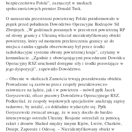
bezpieczeństwa Polski”, zaznaczył w mediach
społecznościowych premier Donald Tusk.
O naruszeniu przestrzeni powietrznej Polski poinformowało w
piątek przed południem Dowództwo Operacyjne Rodzajów Sił
Zbrojnych. „W godzinach porannych w przestrzeń powietrzną RP
od strony granicy z Ukrainą wleciał niezidentyfikowany obiekt
powietrzny, który od momentu przekroczenia granicy aż do
miejsca zaniku sygnału obserwowany był przez środki
radiolokacyjne systemu obrony powietrznej kraju”, czytamy w
komunikacie. „Zgodnie z obowiązującymi procedurami Dowódca
Operacyjny RSZ uruchomił dostępne siły i środki pozostające w
jego dyspozycji”, zapewniło Dowództwo.
– Obecnie w okolicach Zamościa trwają poszukiwania obiektu.
Prowadzone są zarówno przez zespoły poszukiwawczo-
ratownicze na lądzie, jak i w powietrzu – mówił ppłk Jacek
Goryszewski, oficer prasowy Dowództwa Operacyjnego RSZ.
Podkreślał, że zespoły wojskowych specjalistów analizują zapisy
radarowe, by ustalić, co dokładnie wydarzyło się. Ppłk
Goryszewski zwracał uwagę, że w nocy doszło do bardzo
intensywnego ostrzału Ukrainy. Rosjanie ostrzelali za pomocą
rakiet i dronów Shahed między innymi Kijów, Lwów, Charków,
Dniepr, Zaporoże i Odessę. – Niezidentyfikowany obiekt w