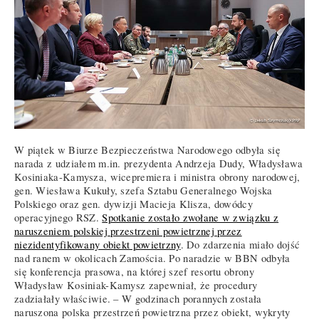
W piątek w Biurze Bezpieczeństwa Narodowego odbyła się
narada z udziałem m.in. prezydenta Andrzeja Dudy, Władysława
Kosiniaka-Kamysza, wicepremiera i ministra obrony narodowej,
gen. Wiesława Kukuły, szefa Sztabu Generalnego Wojska
Polskiego oraz gen. dywizji Macieja Klisza, dowódcy
operacyjnego RSZ.
Spotkanie zostało zwołane w związku z
naruszeniem polskiej przestrzeni powietrznej przez
niezidentyfikowany obiekt powietrzny
. Do zdarzenia miało dojść
nad ranem w okolicach Zamościa. Po naradzie w BBN odbyła
się konferencja prasowa, na której szef resortu obrony
Władysław Kosiniak-Kamysz zapewniał, że procedury
zadziałały właściwie. – W godzinach porannych została
naruszona polska przestrzeń powietrzna przez obiekt, wykryty