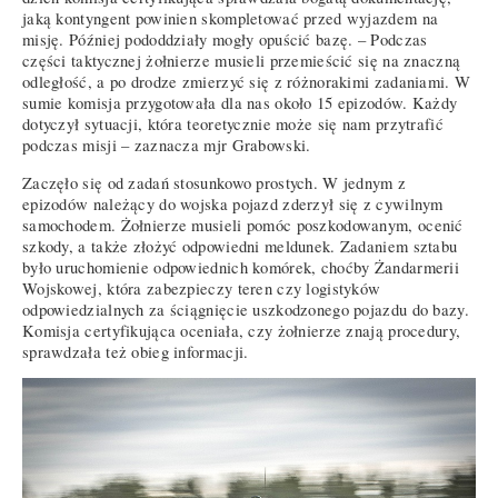
jaką kontyngent powinien skompletować przed wyjazdem na
misję. Później pododdziały mogły opuścić bazę. – Podczas
części taktycznej żołnierze musieli przemieścić się na znaczną
odległość, a po drodze zmierzyć się z różnorakimi zadaniami. W
sumie komisja przygotowała dla nas około 15 epizodów. Każdy
dotyczył sytuacji, która teoretycznie może się nam przytrafić
podczas misji – zaznacza mjr Grabowski.
Zaczęło się od zadań stosunkowo prostych. W jednym z
epizodów należący do wojska pojazd zderzył się z cywilnym
samochodem. Żołnierze musieli pomóc poszkodowanym, ocenić
szkody, a także złożyć odpowiedni meldunek. Zadaniem sztabu
było uruchomienie odpowiednich komórek, choćby Żandarmerii
Wojskowej, która zabezpieczy teren czy logistyków
odpowiedzialnych za ściągnięcie uszkodzonego pojazdu do bazy.
Komisja certyfikująca oceniała, czy żołnierze znają procedury,
sprawdzała też obieg informacji.