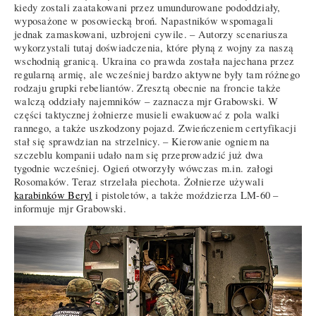
kiedy zostali zaatakowani przez umundurowane pododdziały,
wyposażone w posowiecką broń. Napastników wspomagali
jednak zamaskowani, uzbrojeni cywile. – Autorzy scenariusza
wykorzystali tutaj doświadczenia, które płyną z wojny za naszą
wschodnią granicą. Ukraina co prawda została najechana przez
regularną armię, ale wcześniej bardzo aktywne były tam różnego
rodzaju grupki rebeliantów. Zresztą obecnie na froncie także
walczą oddziały najemników – zaznacza mjr Grabowski. W
części taktycznej żołnierze musieli ewakuować z pola walki
rannego, a także uszkodzony pojazd. Zwieńczeniem certyfikacji
stał się sprawdzian na strzelnicy. – Kierowanie ogniem na
szczeblu kompanii udało nam się przeprowadzić już dwa
tygodnie wcześniej. Ogień otworzyły wówczas m.in. załogi
Rosomaków. Teraz strzelała piechota. Żołnierze używali
karabinków Beryl
i pistoletów, a także moździerza LM-60 –
informuje mjr Grabowski.