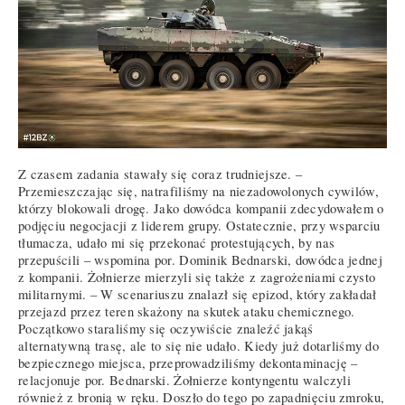
Z czasem zadania stawały się coraz trudniejsze. –
Przemieszczając się, natrafiliśmy na niezadowolonych cywilów,
którzy blokowali drogę. Jako dowódca kompanii zdecydowałem o
podjęciu negocjacji z liderem grupy. Ostatecznie, przy wsparciu
tłumacza, udało mi się przekonać protestujących, by nas
przepuścili – wspomina por. Dominik Bednarski, dowódca jednej
z kompanii. Żołnierze mierzyli się także z zagrożeniami czysto
militarnymi. – W scenariuszu znalazł się epizod, który zakładał
przejazd przez teren skażony na skutek ataku chemicznego.
Początkowo staraliśmy się oczywiście znaleźć jakąś
alternatywną trasę, ale to się nie udało. Kiedy już dotarliśmy do
bezpiecznego miejsca, przeprowadziliśmy dekontaminację –
relacjonuje por. Bednarski. Żołnierze kontyngentu walczyli
również z bronią w ręku. Doszło do tego po zapadnięciu zmroku,