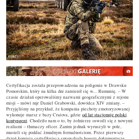
Certyfikacja została przeprowadzona na poligonie w Drawsku
Pomorskim, który na kilka dni zamienił się w... Rumunię. – W
czasie działań operowaliśmy nazwami geograficznymi z rejonu
misji – mówi mjr Daniel Grabowski, dowódca XIV zmiany. –
Przyjęliśmy na przykład, że kompania piechoty zmotoryzowanej
wykonuje marsz z bazy Craiova, gdzie
od lat stacjonuje polski
kontyngent
. Chodziło nam o to, by żołnierze oswoili się z nowymi
realiami – tłumaczy oficer. Zanim jednak wyruszyli w pole,
musieli się poddać żmudnym formalnościom. Przez pierwszy
dzień komisja certyfikująca sprawdzała bogatą dokumentację,