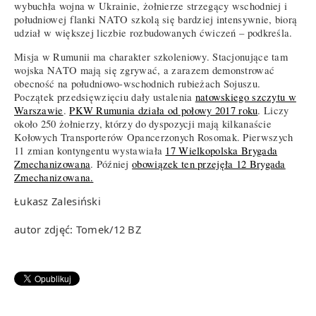
wybuchła wojna w Ukrainie, żołnierze strzegący wschodniej i
południowej flanki NATO szkolą się bardziej intensywnie, biorą
udział w większej liczbie rozbudowanych ćwiczeń – podkreśla.
Misja w Rumunii ma charakter szkoleniowy. Stacjonujące tam
wojska NATO mają się zgrywać, a zarazem demonstrować
obecność na południowo-wschodnich rubieżach Sojuszu.
Początek przedsięwzięciu dały ustalenia
natowskiego szczytu w
Warszawie
.
PKW Rumunia działa od połowy 2017 roku
. Liczy
około 250 żołnierzy, którzy do dyspozycji mają kilkanaście
Kołowych Transporterów Opancerzonych Rosomak. Pierwszych
11 zmian kontyngentu wystawiała
17 Wielkopolska Brygada
Zmechanizowana
. Później
obowiązek ten przejęła 12 Brygada
Zmechanizowana.
Łukasz Zalesiński
autor zdjęć: Tomek/12 BZ