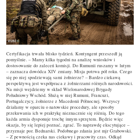
Certyfikacja trwała blisko tydzień. Kontyngent przeszedł ją
pomyślnie. – Mamy kilka tygodni na analizę wniosków i
dostosowanie do zaleceń komisji. Do Rumunii ruszamy w lutym
– zaznacza dowódca XIV zmiany. Misja potrwa pół roku. Czego
się po niej spodziewają sami żołnierze? – Bardzo ciekawą
perspektywą jest współpraca z żołnierzami różnych narodowości.
Na misji wejdziemy w skład Wielonarodowej Brygady
Południowy Wschód. Służą w niej Rumuni, Francuzi,
Portugalczycy, żołnierze z Macedonii Północnej. Wszyscy
działamy w oparciu o natowskie procedury, ale sposoby
przekuwania ich w praktykę nieznacznie się różnią. Do tego
każda armia dysponuje trochę innym sprzętem. Będzie więc
okazja, by się lepiej poznać, zgrać. To naprawdę ekscytujące –
przyznaje por. Bednarski. Podobnego zdania jest mjr Grabowski.
– Z pewnością czeka nas ciekawy i pracowity czas. Odkąd