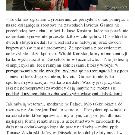
– To dla nas ogromne wyróżnienie, że prezydent o nas pamięta, a
nasze osiągnięcia sportowe na zawodach Invictus Games nie
przechodzą bez echa – mówi Łukasz Kosiara, któremu porażenie
czterokończynowe nie przeszkodziło w zdobyciu w Düsseldorfie
dwóch złotych medali (w wioślarstwie halowym) oraz dwóch
brązowych (w tenisie stołowym). Ze spotkania z prezydentem
ucieszył się także kpt. mar. Witold Kortyka, który mimo kontuzji
barku wystartował w Düsseldorfie w łucznictwie. – Nie jesteśmy
olimpijczykami, lecz rannymi żołnierzami, którzy
włożyli w
przygotowania wiele wysiłku, wylewając na treningach litry potu
– mówi oficer. Jego zdaniem, Invictus Games to nie tylko
sportowa rywalizacja i walka o medale. Ważny jest przykład,
jaki niepełnosprawni zawodnicy dają innym:
nie można się
poddać, każdego dnia trzeba walczyć z własnymi słabościami
.
Jak mówią weterani, spotkanie w Pałacu było także okazją do
rozmowy z Andrzejem Dudą o sporcie. – Prezydent opowiadał o
narciarstwie, które uprawia, a my o tym, że sport jest dla nas
najlepszą formą rehabilitacji, a uczestnictwo w zawodach IG
dało nam dodatkowego kopa do pracy nad sobą – mówi ppłk
Tomasz Zdziarski, który w Düsseldorfie zdobył złoty medal w