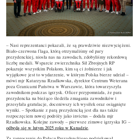
– Nasi reprezentanci pokazali, że są prawdziwie niezwyciężeni.
Biało-czerwona flaga, którą otrzymaliśmy od pary
prezydenckiej, niosła nas na zawodach, zdobyliśmy rekordową
liczbę medali. Wsparcie zwierzchnika Sił Zbrojnych RP
pokazuje wszystkim Polakom, kim są ci żołnierze i jak
wyjątkowe jest to wydarzenie, w którym Polska bierze udział –
mówi mjr Katarzyna Rzadkowska, dyrektor Centrum Weterana
poza Granicami Państwa w Warszawie, która towarzyszyła
zawodnikom podczas igrzysk. Oficer przypomniała, że para
prezydencka na bieżąco śledziła zmagania zawodników i
przesyłała gratulacje, doceniwszy ich wysiłek oraz osiągnięte
wyniki. – Spotkanie z parą prezydencką jest dla nas także
rozpoczęciem nowej podróży jako invictus – dodała mjr
Rzadkowska. Kolejne zawody – pierwsze zimowe igrzyska IG –
odbędą się w lutym 2025 roku w Kanadzie
.
Za zaproszenie do Pałacu Prezydenckiego podziękował