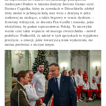
Andrzejowi Dudzie w imieniu drużyny Invictus Games sierż.
Dariusz Cegiełka, który na zawodach w Düsseldorfie zdobył
złoty medal w pchnięciu kulą oraz wraz z drużyną w piłce
siatkowej na siedząco, a także brązowy w rzucie dyskiem. –
Jesteśmy wdzięczni, że docenia Pan wysiłki i starania, jakie
włożyliśmy, by godnie reprezentować Polskę. To niezwykle
ważne czuć takie wsparcie od naszego zwierzchnika – mówił
podoficer. Podkreślił, że udział w tych igrzyskach to wyjątkowe
przeżycie, a emocji, jakie towarzyszą temu wydarzeniu, nie
można porównać z niczym innym.