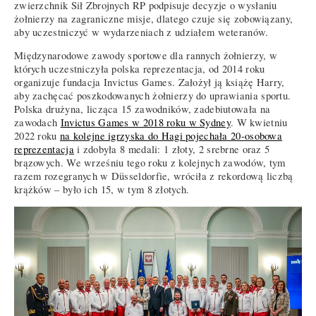
zwierzchnik Sił Zbrojnych RP podpisuje decyzje o wysłaniu
żołnierzy na zagraniczne misje, dlatego czuje się zobowiązany,
aby uczestniczyć w wydarzeniach z udziałem weteranów.
Międzynarodowe zawody sportowe dla rannych żołnierzy, w
których uczestniczyła polska reprezentacja, od 2014 roku
organizuje fundacja Invictus Games. Założył ją książę Harry,
aby zachęcać poszkodowanych żołnierzy do uprawiania sportu.
Polska drużyna, licząca 15 zawodników, zadebiutowała na
zawodach
Invictus Games w 2018 roku w Sydney
. W kwietniu
2022 roku
na kolejne igrzyska do Hagi pojechała 20-osobowa
reprezentacja
i zdobyła 8 medali: 1 złoty, 2 srebrne oraz 5
brązowych. We wrześniu tego roku z kolejnych zawodów, tym
razem rozegranych w Düsseldorfie, wróciła z rekordową liczbą
krążków – było ich 15, w tym 8 złotych.