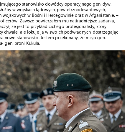
bejmującego stanowisko dowódcy operacyjnego gen. dyw.
 służby w wojskach lądowych, powietrznodesantowych,
ach wojskowych w Bośni i Hercegowinie oraz w Afganistanie. –
h oficerów. Zawsze powierzałem mu najtrudniejsze zadania,
ył, że jest to przykład cichego profesjonalisty, który
zy chwale, ale lokuje ją w swoich podwładnych, dostrzegając
a na nowe stanowisko. Jestem przekonany, że misja gen.
ł gen. broni Kukuła.