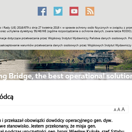
o i Rady (UE) 2016/679 z dnia 27 kwietnia 2016 r. w sprawie ochrony osób fizycznych w związku z 
Świat
Społeczność
Sport
Historia
Galerie
Wideo
ENGLI
oraz uchylenia dyrektywy 95/46/WE (ogólne rozporządzenie o ochronie danych, zwane także RODO).
acje dotyczące przetwarzania przez Wojskowy Instytut Wydawniczy Państwa danych osobowych. Pro
zaakceptowanie warunków przetwarzania danych osobowych przez Wojskowych Instytut Wydawniczy
ódcą
A
A
A
u i przekazał obowiązki dowódcy operacyjnego gen. dyw.
we stanowisko. Jestem przekonany, że misja gen.
 podczas uroczystości gen. broni Wiesław Kukuła, szef Sztabu