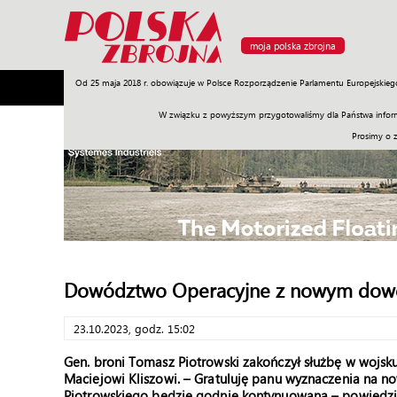
moja polska zbrojna
Od 25 maja 2018 r. obowiązuje w Polsce Rozporządzenie Parlamentu Europejskieg
Armia
Poligon
Sprzęt
Misje
Polityka
Prawo
W związku z powyższym przygotowaliśmy dla Państwa inform
Prosimy o 
Dowództwo Operacyjne z nowym dow
23.10.2023, godz. 15:02
Gen. broni Tomasz Piotrowski zakończył służbę w wojsk
Maciejowi Kliszowi. – Gratuluję panu wyznaczenia na no
Piotrowskiego będzie godnie kontynuowana – powiedział