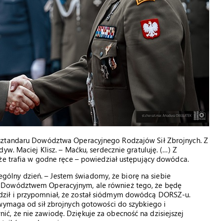
 sztandaru Dowództwa Operacyjnego Rodzajów Sił Zbrojnych. Z
yw. Maciej Klisz. – Maćku, serdecznie gratuluję. (…) Z
że trafia w godne ręce – powiedział ustępujący dowódca.
czególny dzień. – Jestem świadomy, że biorę na siebie
 Dowództwem Operacyjnym, ale również tego, że będę
ził i przypomniał, że został siódmym dowódcą DORSZ-u.
 wymaga od sił zbrojnych gotowości do szybkiego i
, że nie zawiodę. Dziękuje za obecność na dzisiejszej