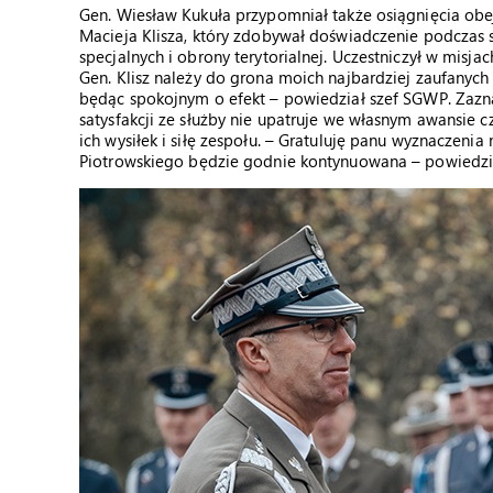
Gen. Wiesław Kukuła przypomniał także osiągnięcia o
Macieja Klisza, który zdobywał doświadczenie podczas
specjalnych i obrony terytorialnej. Uczestniczył w misj
Gen. Klisz należy do grona moich najbardziej zaufanyc
będąc spokojnym o efekt – powiedział szef SGWP. Zaznacz
satysfakcji ze służby nie upatruje we własnym awansie c
ich wysiłek i siłę zespołu. – Gratuluję panu wyznaczeni
Piotrowskiego będzie godnie kontynuowana – powiedzia