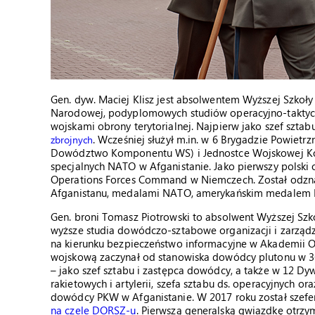
Gen. dyw. Maciej Klisz jest absolwentem Wyższej Szko
Narodowej, podyplomowych studiów operacyjno-taktycz
wojskami obrony terytorialnej. Najpierw jako szef szta
. Wcześniej służył m.in. w 6 Brygadzie Powiet
zbrojnych
Dowództwo Komponentu WS) i Jednostce Wojskowej Ko
specjalnych NATO w Afganistanie. Jako pierwszy polski o
Operations Forces Command w Niemczech. Został odzn
Afganistanu, medalami NATO, amerykańskim medalem B
Gen. broni Tomasz Piotrowski to absolwent Wyższej Szkoł
wyższe studia dowódczo-sztabowe organizacji i zarzą
na kierunku bezpieczeństwo informacyjne w Akademii 
wojskową zaczynał od stanowiska dowódcy plutonu w 36 
– jako szef sztabu i zastępca dowódcy, a także w 12 Dy
rakietowych i artylerii, szefa sztabu ds. operacyjnych 
dowódcy PKW w Afganistanie. W 2017 roku został sze
na czele DORSZ-u
. Pierwszą generalską gwiazdkę otrzym