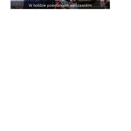
W hołdzie powstańcom warszawskim