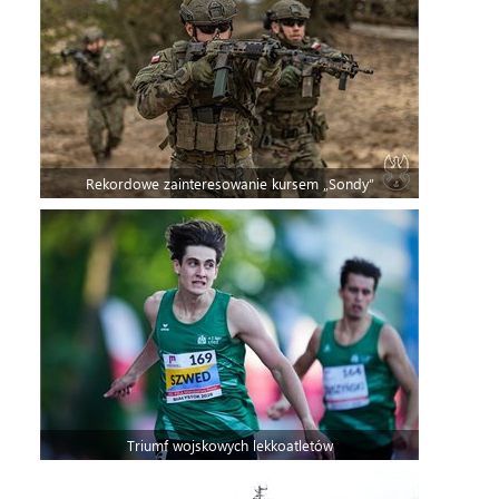
Rekordowe zainteresowanie kursem „Sondy”
Triumf wojskowych lekkoatletów