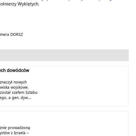
ołnierzy Wyklętych.
 Camera DORSZ
wych dowódców
znaczył nowych
owiska wojskowe.
został szefem Sztabu
go, a gen. dyw....
ecznie prowadzoną
ystów z Izraela –