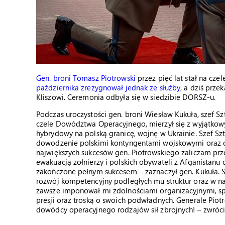
Gen. broni Tomasz Piotrowski
przez pięć lat stał na cz
października zrezygnował jednak ze służby
, a dziś prz
Kliszowi. Ceremonia odbyła się w siedzibie DORSZ-u.
Podczas uroczystości gen. broni Wiesław Kukuła, szef Sz
czele Dowództwa Operacyjnego, mierzył się z wyjątkow
hybrydowy na polską granicę, wojnę w Ukrainie. Szef S
dowodzenie polskimi kontyngentami wojskowymi oraz o
największych sukcesów gen. Piotrowskiego zaliczam pr
ewakuacją żołnierzy i polskich obywateli z Afganistanu
zakończone pełnym sukcesem – zaznaczył gen. Kukuła.
rozwój kompetencyjny podległych mu struktur oraz w na
zawsze imponował mi zdolnościami organizacyjnymi, sp
presji oraz troską o swoich podwładnych. Generale Piot
dowódcy operacyjnego rodzajów sił zbrojnych! – zwrócił