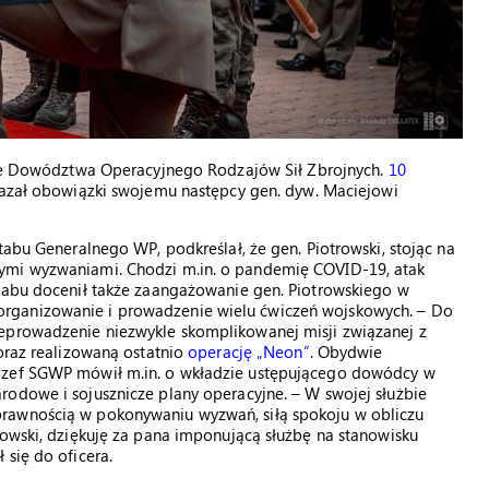
ele Dowództwa Operacyjnego Rodzajów Sił Zbrojnych.
10
ekazał obowiązki swojemu następcy gen. dyw. Maciejowi
tabu Generalnego WP, podkreślał, że gen. Piotrowski, stojąc na
ymi wyzwaniami. Chodzi m.in. o pandemię COVID-19, atak
ztabu docenił także zaangażowanie gen. Piotrowskiego w
rganizowanie i prowadzenie wielu ćwiczeń wojskowych. – Do
zeprowadzenie niezwykle skomplikowanej misji związanej z
 oraz realizowaną ostatnio
operację „Neon”
. Obydwie
 Szef SGWP mówił m.in. o wkładzie ustępującego dowódcy w
rodowe i sojusznicze plany operacyjne. – W swojej służbie
rawnością w pokonywaniu wyzwań, siłą spokoju w obliczu
rowski, dziękuję za pana imponującą służbę na stanowisku
 się do oficera.