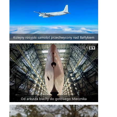
Kolejny rosyjski samolot przechwycony nad Bałtykiem
Od arkusza blachy do gotowego Miecznika