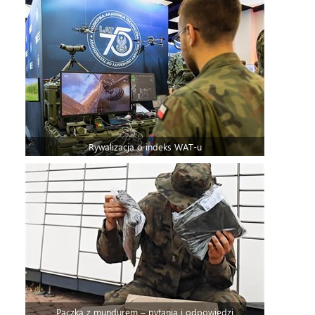
Rywalizacja o indeks WAT-u
Paczka z mundurem – pytania i odpowiedzi