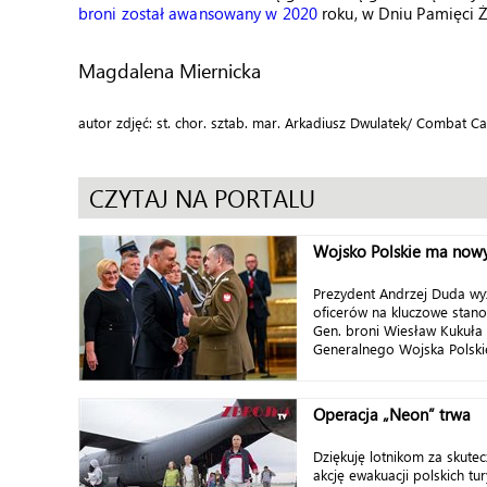
broni został awansowany w 2020
roku, w Dniu Pamięci Ż
Magdalena Miernicka
autor zdjęć: st. chor. sztab. mar. Arkadiusz Dwulatek/ Combat
CZYTAJ NA PORTALU
Wojsko Polskie ma no
Prezydent Andrzej Duda wy
oficerów na kluczowe stan
Gen. broni Wiesław Kukuła 
Generalnego Wojska Polskie
Operacja „Neon” trwa
Dziękuję lotnikom za skut
akcję ewakuacji polskich tur