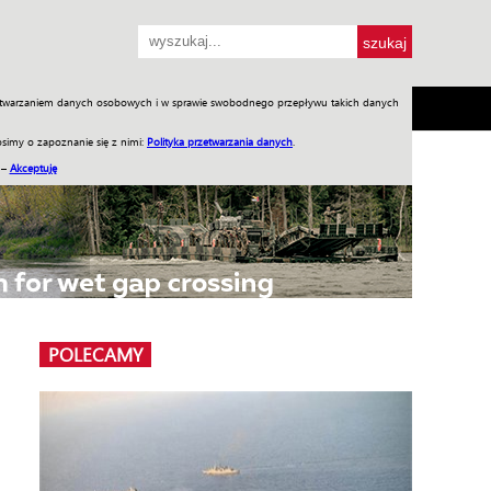
przetwarzaniem danych osobowych i w sprawie swobodnego przepływu takich danych
SH
SKLEP
Jednodniówki
Praca w WIW
simy o zapoznanie się z nimi:
Polityka przetwarzania danych
.
 –
Akceptuję
POLECAMY