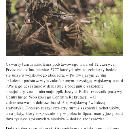
Czwarty turnus szkolenia podstawowego trwa od 12 czerwca.
Przez niespełna miesiąc 3777 kandydatów na żołnierzy będzie
się uczyło wojskowego abecadła. – Po trwającym 27 dni
szkoleniu podstawowym zakończonym przysięgą wojskową ponad
70% jego uczestników deklaruje i podejmuje szkolenie
specjalistyczne – informuje ppłk Justyna Balik, rzecznik prasowy
Centralnego Wojskowego Centrum Rekrutacji. – O
zainteresowaniu dobrowolną służbą wojskową świadczą
statystyki. Dopiero ruszył czwarty turnus szkolenia ochotników,
a na piąty, który rozpocznie się w połowie lipca, mamy już ponad
dwa tysiące złożonych wniosków – dodaje rzeczniczka.
Dobrowolna zasadnicza służba wojskowa
została wprowadzona