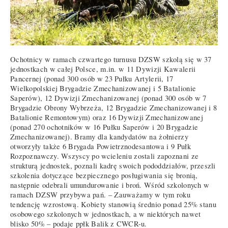
Ochotnicy w ramach czwartego turnusu DZSW szkolą się w 37
jednostkach w całej Polsce, m.in. w 11 Dywizji Kawalerii
Pancernej (ponad 300 osób w 23 Pułku Artylerii, 17
Wielkopolskiej Brygadzie Zmechanizowanej i 5 Batalionie
Saperów), 12 Dywizji Zmechanizowanej (ponad 300 osób w 7
Brygadzie Obrony Wybrzeża, 12 Brygadzie Zmechanizowanej i 8
Batalionie Remontowym) oraz 16 Dywizji Zmechanizowanej
(ponad 270 ochotników w 16 Pułku Saperów i 20 Brygadzie
Zmechanizowanej). Bramy dla kandydatów na żołnierzy
otworzyły także 6 Brygada Powietrznodesantowa i 9 Pułk
Rozpoznawczy. Wszyscy po wcieleniu zostali zapoznani ze
strukturą jednostek, poznali kadrę swoich pododdziałów, przeszli
szkolenia dotyczące bezpiecznego posługiwania się bronią,
następnie odebrali umundurowanie i broń. Wśród szkolonych w
ramach DZSW przybywa pań. – Zauważamy w tym roku
tendencję wzrostową. Kobiety stanowią średnio ponad 25% stanu
osobowego szkolonych w jednostkach, a w niektórych nawet
blisko 50% – podaje ppłk Balik z CWCR-u.