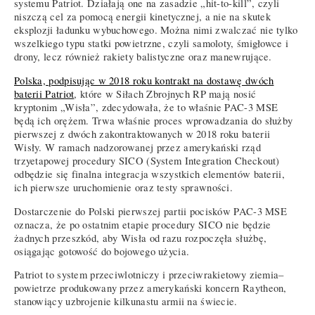
systemu Patriot. Działają one na zasadzie „hit-to-kill”, czyli
niszczą cel za pomocą energii kinetycznej, a nie na skutek
eksplozji ładunku wybuchowego. Można nimi zwalczać nie tylko
wszelkiego typu statki powietrzne, czyli samoloty, śmigłowce i
drony, lecz również rakiety balistyczne oraz manewrujące.
Polska, podpisując w 2018 roku kontrakt na dostawę dwóch
baterii Patriot
, które w Siłach Zbrojnych RP mają nosić
kryptonim „Wisła”, zdecydowała, że to właśnie PAC-3 MSE
będą ich orężem. Trwa właśnie proces wprowadzania do służby
pierwszej z dwóch zakontraktowanych w 2018 roku baterii
Wisły. W ramach nadzorowanej przez amerykański rząd
trzyetapowej procedury SICO (System Integration Checkout)
odbędzie się finalna integracja wszystkich elementów baterii,
ich pierwsze uruchomienie oraz testy sprawności.
Dostarczenie do Polski pierwszej partii pocisków PAC-3 MSE
oznacza, że po ostatnim etapie procedury SICO nie będzie
żadnych przeszkód, aby Wisła od razu rozpoczęła służbę,
osiągając gotowość do bojowego użycia.
Patriot to system przeciwlotniczy i przeciwrakietowy ziemia–
powietrze produkowany przez amerykański koncern Raytheon,
stanowiący uzbrojenie kilkunastu armii na świecie.