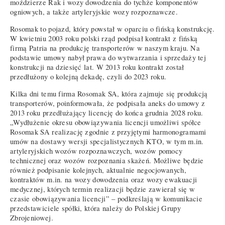
moździerze Rak i wozy dowodzenia do tychże komponentów
ogniowych, a także artyleryjskie wozy rozpoznawcze.
Rosomak to pojazd, który powstał w oparciu o fińską konstrukcję.
W kwietniu 2003 roku polski rząd podpisał kontrakt z fińską
firmą Patria na produkcję transporterów w naszym kraju. Na
podstawie umowy nabył prawa do wytwarzania i sprzedaży tej
konstrukcji na dziesięć lat. W 2013 roku kontrakt został
przedłużony o kolejną dekadę, czyli do 2023 roku.
Kilka dni temu firma Rosomak SA, która zajmuje się produkcją
transporterów, poinformowała, że podpisała aneks do umowy z
2013 roku przedłużający licencję do końca grudnia 2028 roku.
„Wydłużenie okresu obowiązywania licencji umożliwi spółce
Rosomak SA realizację zgodnie z przyjętymi harmonogramami
umów na dostawy wersji specjalistycznych KTO, w tym m.in.
artyleryjskich wozów rozpoznawczych, wozów pomocy
technicznej oraz wozów rozpoznania skażeń. Możliwe będzie
również podpisanie kolejnych, aktualnie negocjowanych,
kontraktów m.in. na wozy dowodzenia oraz wozy ewakuacji
medycznej, których termin realizacji będzie zawierał się w
czasie obowiązywania licencji” – podkreślają w komunikacie
przedstawiciele spółki, która należy do Polskiej Grupy
Zbrojeniowej.