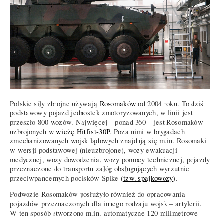
Polskie siły zbrojne używają
Rosomaków
od 2004 roku. To dziś
podstawowy pojazd jednostek zmotoryzowanych, w linii jest
przeszło 800 wozów. Najwięcej – ponad 360 – jest Rosomaków
uzbrojonych w
wieżę Hitfist-30P
. Poza nimi w brygadach
zmechanizowanych wojsk lądowych znajdują się m.in. Rosomaki
w wersji podstawowej (nieuzbrojone), wozy ewakuacji
medycznej, wozy dowodzenia, wozy pomocy technicznej, pojazdy
przeznaczone do transportu załóg obsługujących wyrzutnie
przeciwpancernych pocisków Spike (
tzw. spajkowozy
).
Podwozie Rosomaków posłużyło również do opracowania
pojazdów przeznaczonych dla innego rodzaju wojsk – artylerii.
W ten sposób stworzono m.in. automatyczne 120-milimetrowe