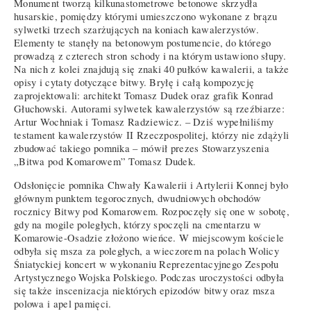
Monument tworzą kilkunastometrowe betonowe skrzydła
husarskie, pomiędzy którymi umieszczono wykonane z brązu
sylwetki trzech szarżujących na koniach kawalerzystów.
Elementy te stanęły na betonowym postumencie, do którego
prowadzą z czterech stron schody i na którym ustawiono słupy.
Na nich z kolei znajdują się znaki 40 pułków kawalerii, a także
opisy i cytaty dotyczące bitwy. Bryłę i całą kompozycję
zaprojektowali: architekt Tomasz Dudek oraz grafik Konrad
Głuchowski. Autorami sylwetek kawalerzystów są rzeźbiarze:
Artur Wochniak i Tomasz Radziewicz. – Dziś wypełniliśmy
testament kawalerzystów II Rzeczpospolitej, którzy nie zdążyli
zbudować takiego pomnika – mówił prezes Stowarzyszenia
„Bitwa pod Komarowem” Tomasz Dudek.
Odsłonięcie pomnika Chwały Kawalerii i Artylerii Konnej było
głównym punktem tegorocznych, dwudniowych obchodów
rocznicy Bitwy pod Komarowem. Rozpoczęły się one w sobotę,
gdy na mogile poległych, którzy spoczęli na cmentarzu w
Komarowie-Osadzie złożono wieńce. W miejscowym kościele
odbyła się msza za poległych, a wieczorem na polach Wolicy
Śniatyckiej koncert w wykonaniu Reprezentacyjnego Zespołu
Artystycznego Wojska Polskiego. Podczas uroczystości odbyła
się także inscenizacja niektórych epizodów bitwy oraz msza
polowa i apel pamięci.