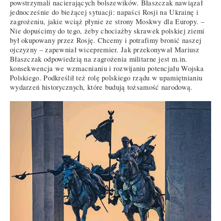
powstrzymali nacierających bolszewików. Błaszczak nawiązał
jednocześnie do bieżącej sytuacji: napaści Rosji na Ukrainę i
zagrożeniu, jakie wciąż płynie ze strony Moskwy dla Europy. –
Nie dopuścimy do tego, żeby chociażby skrawek polskiej ziemi
był okupowany przez Rosję. Chcemy i potrafimy bronić naszej
ojczyzny – zapewniał wicepremier. Jak przekonywał Mariusz
Błaszczak odpowiedzią na zagrożenia militarne jest m.in.
konsekwencja we wzmacnianiu i rozwijaniu potencjału Wojska
Polskiego. Podkreślił też rolę polskiego rządu w upamiętnianiu
wydarzeń historycznych, które budują tożsamość narodową.