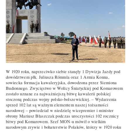
W 1920 roku, naprzeciwko siebie stanęły 1 Dywizja Jazdy pod
dowództwem płk. Juliusza Rómmla oraz 1 Armia Konna,
sowiecka formacja kawaleryjska, dowodzona przez Siemiona
Budionnego. Zwycięstwo w Wolicy Śniatyckiej pod Komarowem
zostało uznane za najważniejszą bitwę kawalerii polskiej
stoczoną podczas wojny polsko-bolszewickiej. – Wydarzenia
sprzed 102 lat są ważnym elementem naszej tożsamości
narodowej – powiedział w niedzielę wicepremier i minister
obrony Mariusz Błaszczak podczas uroczystości 102 rocznicy
bitwy pod Komarowem. Szef MON-u mówił o wielkim
narodowym zrywie i bohaterstwie Polaków, którzy w 1920 roku