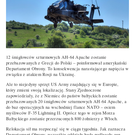
12 śmigłowców szturmowych AH-64 Apache zostanie
przebazowanych z Grecji do Polski – poinformował amerykański
Departament Obrony. To konsekwencja narastającego napięcia w
związku z atakiem Rosji na Ukrainę.
Ale to niejedyny sprzęt US Army znajdujący się w Europie,
który zmieni swoją lokalizację. Stany Zjednoczone
zapowiedziały, że z Niemiec do państw bałtyckich zostanie
przebazowanych 20 śmigłowców szturmowych AH-64 Apache, a
do baz operacyjnych na wschodniej flance NATO – osiem
myśliwców F-35 Lightning II. Oprócz tego w rejon Morza
Bałtyckiego zostanie przerzuconych 800 żołnierzy z Włoch.
Relokacja sił ma rozpocząć się w ciągu tygodnia. Jak zaznacza
Departament Obrony, wszystkie oddziały będą podlegały gen.