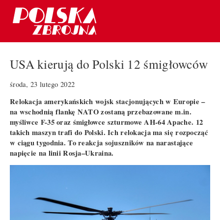
USA kierują do Polski 12 śmigłowców
środa, 23 lutego 2022
Relokacja amerykańskich wojsk stacjonujących w Europie –
na wschodnią flankę NATO zostaną przebazowane m.in.
myśliwce F-35 oraz śmigłowce szturmowe AH-64 Apache. 12
takich maszyn trafi do Polski. Ich relokacja ma się rozpocząć
w ciągu tygodnia. To reakcja sojuszników na narastające
napięcie na linii Rosja–Ukraina.