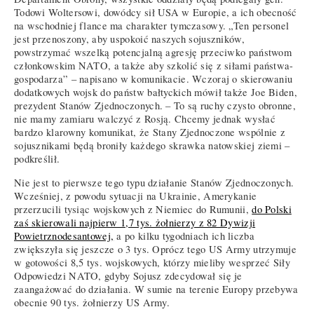
Todowi Woltersowi, dowódcy sił USA w Europie, a ich obecność
na wschodniej flance ma charakter tymczasowy. „Ten personel
jest przenoszony, aby uspokoić naszych sojuszników,
powstrzymać wszelką potencjalną agresję przeciwko państwom
członkowskim NATO, a także aby szkolić się z siłami państwa-
gospodarza” – napisano w komunikacie. Wczoraj o skierowaniu
dodatkowych wojsk do państw bałtyckich mówił także Joe Biden,
prezydent Stanów Zjednoczonych. – To są ruchy czysto obronne,
nie mamy zamiaru walczyć z Rosją. Chcemy jednak wysłać
bardzo klarowny komunikat, że Stany Zjednoczone wspólnie z
sojusznikami będą broniły każdego skrawka natowskiej ziemi –
podkreślił.
Nie jest to pierwsze tego typu działanie Stanów Zjednoczonych.
Wcześniej, z powodu sytuacji na Ukrainie, Amerykanie
przerzucili tysiąc wojskowych z Niemiec do Rumunii,
do Polski
zaś skierowali najpierw 1,7 tys. żołnierzy z 82 Dywizji
Powietrznodesantowej,
a po kilku tygodniach ich liczba
zwiększyła się jeszcze o 3 tys. Oprócz tego US Army utrzymuje
w gotowości 8,5 tys. wojskowych, którzy mieliby wesprzeć Siły
Odpowiedzi NATO, gdyby Sojusz zdecydował się je
zaangażować do działania. W sumie na terenie Europy przebywa
obecnie 90 tys. żołnierzy US Army.