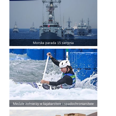
Morska parada 15 sierpnia
Medale żołnierzy w kajakarstwie i spadochroniarstwie