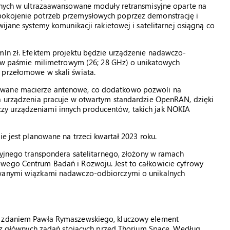
żonych w ultrazaawansowane moduły retransmisyjne oparte na
pokojenie potrzeb przemysłowych poprzez demonstrację i
wijane systemy komunikacji rakietowej i satelitarnej osiągną co
 mln zł. Efektem projektu będzie urządzenie nadawczo-
ce w paśmie milimetrowym (26; 28 GHz) o unikatowych
 przełomowe w skali świata.
owane macierze antenowe, co dodatkowo pozwoli na
wa urządzenia pracuje w otwartym standardzie OpenRAN, dzięki
zy urządzeniami innych producentów, takich jak NOKIA
ie jest planowane na trzeci kwartał 2023 roku.
acyjnego transpondera satelitarnego, złożony w ramach
wego Centrum Badań i Rozwoju. Jest to całkowicie cyfrowy
owanymi wiązkami nadawczo-odbiorczymi o unikalnych
o, zdaniem Pawła Rymaszewskiego, kluczowy element
no z głównych zadań stojących przed Thorium Space. Według