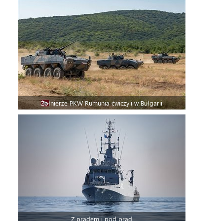
Żołnierze PKW Rumunia ćwiczyli w Bułgarii
Z prądem i pod prąd