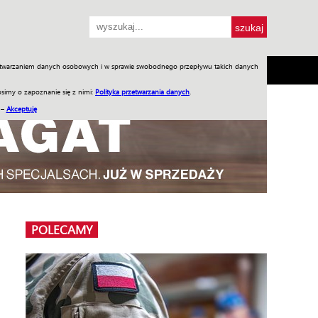
przetwarzaniem danych osobowych i w sprawie swobodnego przepływu takich danych
SH
SKLEP
Jednodniówki
Praca w WIW
simy o zapoznanie się z nimi:
Polityka przetwarzania danych
.
 –
Akceptuję
POLECAMY