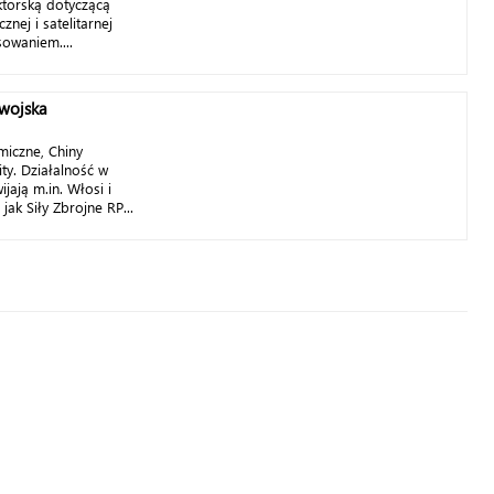
ktorską dotyczącą
cznej i satelitarnej
sowaniem....
wojska
miczne, Chiny
ity. Działalność w
jają m.in. Włosi i
jak Siły Zbrojne RP...