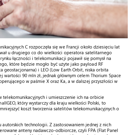
nikacyjnych C rozpoczęła się we Francji około dziesięciu lat
ował u drugiego co do wielkości operatora satelitarnego
ynku łączności i telekomunikacji pojawił się pomysł na
go, które będzie mogło być użyte jako payload RF
a geostacjonarna) i LEO (Low Earth Orbit, niska orbita
nej wartości 90 mln zł, jednak głównym celem Thorium Space
 operującego w paśmie X oraz Ka, a w dalszej przyszłości w
telekomunikacyjnych i umieszczenie ich na orbicie
llGEO, który wystarczy dla kraju wielkości Polski, to
niejszyć koszt tworzenia satelitów telekomunikacyjnych o
autorskich technologii. Z zastosowaniem jednej z nich
terowane anteny nadawczo-odbiorcze, czyli FPA (Flat Panel