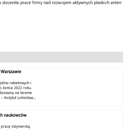
su doceniła prace firmy nad rozwojem aktywnych płaskich anten
w Warszawie
ędów rakietowych i
o końca 2022 roku.
izowany na terenie
– Instytut Lotnictwa...
ch naukowców
pracę inżynierską,