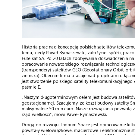
Historia prac nad koncepcją polskich satelitów telekomu
temu, kiedy Paweł Rymaszewski, założyciel spółki, prac
Eutelsat SA. Po 20 latach zdobywania doświadczenia na r
opracowanie nowatorskiego rozwiązania technologiczne
(transpondery) satelitów GEO (Geostationary Orbit, orbit
ziemska). Obecnie firma pracuje nad projektami o łącz
jest stworzenie polskiego satelity telekomunikacyjnego
paśmie E.
„Naszym długoterminowym celem jest budowa satelitów 
geostacjonarnej. Szacujemy, że koszt budowy satelity Sma
maksymalnie 50 mln euro. Nasze rozwiązania pozwolą zm
rząd wielkości”, mówi Paweł Rymaszewski.
Drogą do rozwoju Thorium Space jest opracowanie kilku 
powstały wielowiązkowe, macierzowe i elektronicznie s