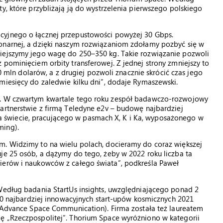
y, które przybliżają ją do wystrzelenia pierwszego polskiego
cyjnego o łącznej przepustowości powyżej 30 Gbps.
onarnej, a dzięki naszym rozwiązaniom zdołamy pozbyć się w
niejszymy jego wagę do 250–350 kg. Takie rozwiązanie pozwoli
 pominięciem orbity transferowej. Z jednej strony zmniejszy to
10 mln dolarów, a z drugiej pozwoli znacznie skrócić czas jego
miesięcy do zaledwie kilku dni”, dodaje Rymaszewski.
e. W czwartym kwartale tego roku zespół badawczo-rozwojowy
artnerstwie z firmą Teledyne e2v – budowę najbardziej
świecie, pracującego w pasmach X, K i Ka, wyposażonego w
ming).
m. Widzimy to na wielu polach, docieramy do coraz większej
je 25 osób, a dążymy do tego, żeby w 2022 roku liczba ta
ierów i naukowców z całego świata”, podkreśla Paweł
 Według badania StartUs insights, uwzględniającego ponad 2
 20 najbardziej innowacyjnych start-upów kosmicznych 2021
 (Advance Space Communication). Firma została też laureatem
ę „Rzeczpospolitej”. Thorium Space wyróżniono w kategorii