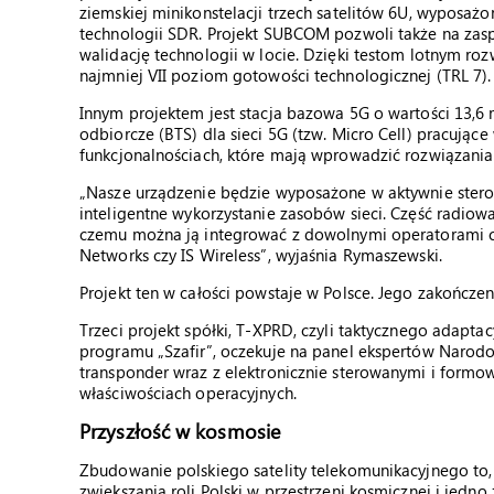
ziemskiej minikonstelacji trzech satelitów 6U, wyposa
technologii SDR. Projekt SUBCOM pozwoli także na zas
walidację technologii w locie. Dzięki testom lotnym roz
najmniej VII poziom gotowości technologicznej (TRL 7).
Innym projektem jest stacja bazowa 5G o wartości 13,6
odbiorcze (BTS) dla sieci 5G (tzw. Micro Cell) pracują
funkcjonalnościach, które mają wprowadzić rozwiązania
„Nasze urządzenie będzie wyposażone w aktywnie ster
inteligentne wykorzystanie zasobów sieci. Część radio
czemu można ją integrować z dowolnymi operatorami c
Networks czy IS Wireless”, wyjaśnia Rymaszewski.
Projekt ten w całości powstaje w Polsce. Jego zakończen
Trzeci projekt spółki, T-XPRD, czyli taktycznego adapt
programu „Szafir”, oczekuje na panel ekspertów Narodo
transponder wraz z elektronicznie sterowanymi i form
właściwościach operacyjnych.
Przyszłość w kosmosie
Zbudowanie polskiego satelity telekomunikacyjnego t
zwiększania roli Polski w przestrzeni kosmicznej i jed