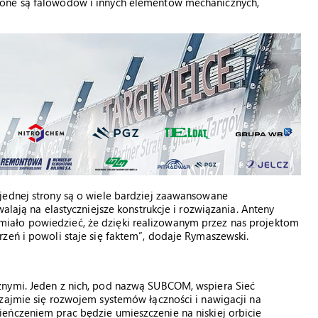
ione są falowodów i innych elementów mechanicznych,
jednej strony są o wiele bardziej zaawansowane
alają na elastyczniejsze konstrukcje i rozwiązania. Anteny
iało powiedzieć, że dzięki realizowanym przez nas projektom
zeń i powoli staje się faktem”, dodaje Rymaszewski.
znymi. Jeden z nich, pod nazwą SUBCOM, wspiera Sieć
zajmie się rozwojem systemów łączności i nawigacji na
eńczeniem prac będzie umieszczenie na niskiej orbicie