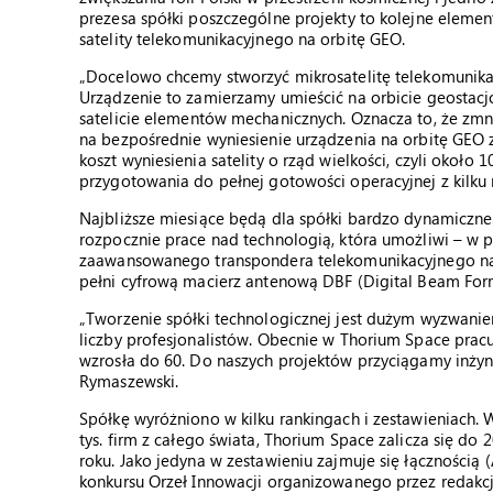
prezesa spółki poszczególne projekty to kolejne element
satelity telekomunikacyjnego na orbitę GEO.
„Docelowo chcemy stworzyć mikrosatelitę telekomunika
Urządzenie to zamierzamy umieścić na orbicie geostacj
satelicie elementów mechanicznych. Oznacza to, że zm
na bezpośrednie wyniesienie urządzenia na orbitę GEO z
koszt wyniesienia satelity o rząd wielkości, czyli około 
przygotowania do pełnej gotowości operacyjnej z kilku 
Najbliższe miesiące będą dla spółki bardzo dynamiczn
rozpocznie prace nad technologią, która umożliwi – w p
zaawansowanego transpondera telekomunikacyjnego na 
pełni cyfrową macierz antenową DBF (Digital Beam For
„Tworzenie spółki technologicznej jest dużym wyzwanie
liczby profesjonalistów. Obecnie w Thorium Space pracu
wzrosła do 60. Do naszych projektów przyciągamy inżyn
Rymaszewski.
Spółkę wyróżniono w kilku rankingach i zestawieniach.
tys. firm z całego świata, Thorium Space zalicza się do
roku. Jako jedyna w zestawieniu zajmuje się łącznością
konkursu Orzeł Innowacji organizowanego przez redakcj