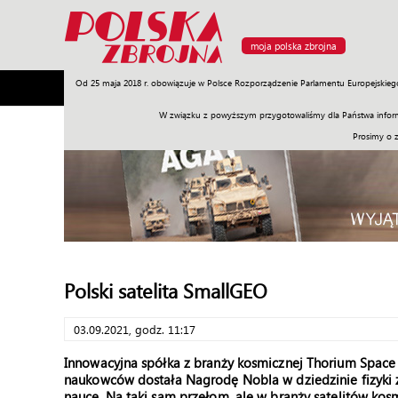
moja polska zbrojna
Od 25 maja 2018 r. obowiązuje w Polsce Rozporządzenie Parlamentu Europejskieg
Armia
Poligon
Sprzęt
Misje
Polityka
Prawo
W związku z powyższym przygotowaliśmy dla Państwa inform
Prosimy o 
Polski satelita SmallGEO
03.09.2021, godz. 11:17
Innowacyjna spółka z branży kosmicznej Thorium Spac
naukowców dostała Nagrodę Nobla w dziedzinie fizyki 
nauce. Na taki sam przełom, ale w branży satelitów kosm