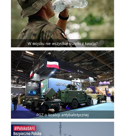
W wojsku nie wszystkie butelki z kaucją?
PGZ o koalicji antybalistycznej