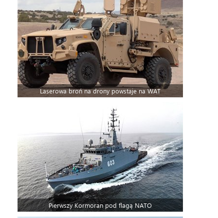
Laserowa broń na drony powstaje na WAT
Pierwszy Kormoran pod flagą NATO