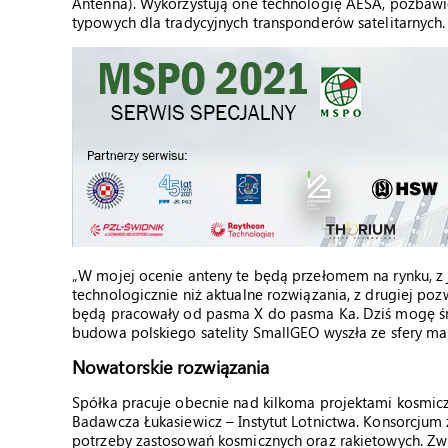
Antenna). Wykorzystują one technologię AESA, pozbaw
typowych dla tradycyjnych transponderów satelitarnych.
„W mojej ocenie anteny te będą przełomem na rynku, z 
technologicznie niż aktualne rozwiązania, z drugiej pozw
będą pracowały od pasma X do pasma Ka. Dziś mogę śm
budowa polskiego satelity SmallGEO wyszła ze sfery mar
Nowatorskie rozwiązania
Spółka pracuje obecnie nad kilkoma projektami kosmic
Badawcza Łukasiewicz – Instytut Lotnictwa. Konsorcjum 
potrzeby zastosowań kosmicznych oraz rakietowych. Zwi