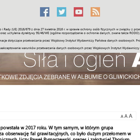
o i Rady (UE) 2016/679 z dnia 27 kwietnia 2016 r. w sprawie ochrony osób fizycznych w związku z 
Świat
Społeczność
Sport
Historia
Galerie
Wideo
ENGLI
oraz uchylenia dyrektywy 95/46/WE (ogólne rozporządzenie o ochronie danych, zwane także RODO).
acje dotyczące przetwarzania przez Wojskowy Instytut Wydawniczy Państwa danych osobowych. Pro
zaakceptowanie warunków przetwarzania danych osobowych przez Wojskowych Instytut Wydawniczy
A
A
A
e powstała w 2017 roku. W tym samym, w którym grupa
za obserwację fal grawitacyjnych, co było dużym przełomem w
icznych, liczy Paweł Rymaszewski, prezes i założyciel Thorium