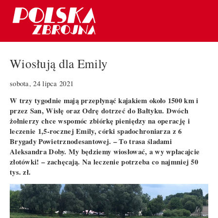
Wiosłują dla Emily
sobota, 24 lipca 2021
W trzy tygodnie mają przepłynąć kajakiem około 1500 km i
przez San, Wisłę oraz Odrę dotrzeć do Bałtyku. Dwóch
żołnierzy chce wspomóc zbiórkę pieniędzy na operację i
leczenie 1,5-rocznej Emily, córki spadochroniarza z 6
Brygady Powietrznodesantowej. – To trasa śladami
Aleksandra Doby. My będziemy wiosłować, a wy wpłacajcie
złotówki! – zachęcają. Na leczenie potrzeba co najmniej 50
tys. zł.