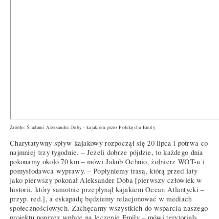
Źródło: Śladami Aleksandra Doby - kajakiem przez Polskę dla Emily
Charytatywny spływ kajakowy rozpoczął się 20 lipca i potrwa co
najmniej trzy tygodnie. – Jeżeli dobrze pójdzie, to każdego dnia
pokonamy około 70 km – mówi Jakub Ochnio, żołnierz WOT-u i
pomysłodawca wyprawy. – Popłyniemy trasą, którą przed laty
jako pierwszy pokonał Aleksander Doba [pierwszy człowiek w
historii, który samotnie przepłynął kajakiem Ocean Atlantycki –
przyp. red.], a eskapadę będziemy relacjonować w mediach
społecznościowych. Zachęcamy wszystkich do wsparcia naszego
projektu poprzez wpłatę na leczenie Emily – mówi terytorials.