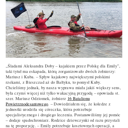
„Śladami Aleksandra Doby – kajakiem przez Polskę dla Emily”,
taki tytuł ma eskapada, którą zorganizowało dwóch żołnierzy:
Mariusz i Kuba. – Spływ kajakowy największymi polskimi
rzekami, z Bieszczad aż do Bałtyku, to pomysł Kuby.
Chcieliśmy jednak, by nasza wyprawa miała jakiś większy sens,
była czymś więcej niż tylko wakacyjną przygodą – opowiada st.
szer. Mariusz Odziomek, żołnierz
16 Batalionu
Powietrznodesantowego
. – Dowiedziałem się, że koledze z
jednostki urodziła się córeczka, która potrzebuje
specjalistycznego i drogiego leczenia. Postanowiliśmy jej pomóc
– dodaje spadochroniarz. Rodzice dziewczynki od razu przystali
na tę propozycję. – Emily potrzebuje kosztownych operacji, a