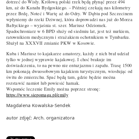
dotrzeć do Wisły. Królową polski rzek będą płynąć przez 494
km, aż do Kanału Bydgoskiego. – Później czekają nas kilometry
przez Brdę, Noteć i Wartę aż do Odry. W Dąbiu pod Szczecinem
wpłyniemy do rzeki Dziwnej, która doprowadzi nas już do Morza
Bałtyckiego – wyjaśnia st. szer. Mariusz Odziomek.
Spadochroniarz w 6 BPD służy od siedmiu lat, jest też nurkiem,
ratownikiem medycznym i strażakiem ochotnikiem w Tymbarku.
Służył na XXXVII zmianie PKW w Kosowie.
Kuba i Mariusz to kajakarze amatorzy, każdy z nich brał udział
tylko w jednej wyprawie kajakowej. I choć brakuje im
doświadczenia, to na pewno nie entuzjazmu i zapału. Trasę 1500
km pokonają dwuosobowym kajakiem turystycznym, wiosłując od
świtu do zmierzchu. Spać będą tam, gdzie będzie można
rozstawić namiot lub powiesić hamak.
Wspomóc leczenie Emily można poprzez stronę:
https://www.siepomaga.pl/emily
Magdalena Kowalska-Sendek
autor zdjęć: Arch. organizatora