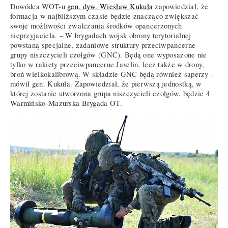
Dowódca WOT-u
gen. dyw. Wiesław Kukuła
zapowiedział, że
formacja w najbliższym czasie będzie znacząco zwiększać
swoje możliwości zwalczania środków opancerzonych
nieprzyjaciela. – W brygadach wojsk obrony terytorialnej
powstaną specjalne, zadaniowe struktury przeciwpancerne –
grupy niszczycieli czołgów (GNC). Będą one wyposażone nie
tylko w rakiety przeciwpancerne Javelin, lecz także w drony,
broń wielkokalibrową. W składzie GNC będą również saperzy –
mówił gen. Kukuła. Zapowiedział, że pierwszą jednostką, w
której zostanie utworzona grupa niszczycieli czołgów, będzie 4
Warmińsko-Mazurska Brygada OT.