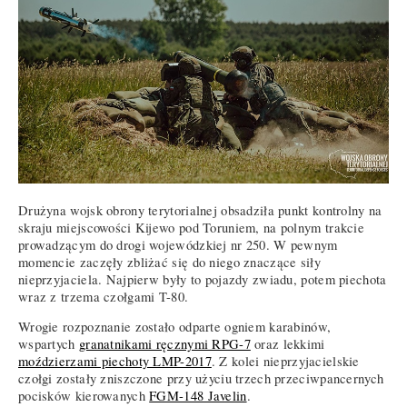
Drużyna wojsk obrony terytorialnej obsadziła punkt kontrolny na
skraju miejscowości Kijewo pod Toruniem, na polnym trakcie
prowadzącym do drogi wojewódzkiej nr 250. W pewnym
momencie zaczęły zbliżać się do niego znaczące siły
nieprzyjaciela. Najpierw były to pojazdy zwiadu, potem piechota
wraz z trzema czołgami T-80.
Wrogie rozpoznanie zostało odparte ogniem karabinów,
wspartych
granatnikami ręcznymi RPG-7
oraz lekkimi
moździerzami piechoty LMP-2017
. Z kolei nieprzyjacielskie
czołgi zostały zniszczone przy użyciu trzech przeciwpancernych
pocisków kierowanych
FGM-148 Javelin
.