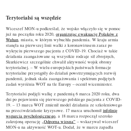
Terytorialsi są wszędzie
Wiceszef MON-u podkreślał, że wojsko włączyło się w pomoc
już na początku roku 2020,
organizując ewakuację Polaków z
Wuhan
, miasta, w którym wybuchła pandemia. W kraju armia
stanęła na pierwszej linii walki z koronawirusem zaraz po
wykryciu pierwszego pacjenta z COVID-19. Chociaż w takie
działania zaangażowane są wszystkie rodzaje sił zbrojnych,
Skurkiewicz szczególnie chwalił aktywność wojsk obrony
terytorialnej. – W wielu europejskich państwach formacje
terytorialne przystąpiły do działań powstrzymujących rozwój
pandemii, jednak skala zaangażowania i spektrum podjętych
zadań wyróżnia WOT na tle Europy – ocenił wiceminister.
Terytorialsi podjęli walkę z pandemią 6 marca 2020 roku, dwa
dni po pojawieniu się pierwszego polskiego pacjenta z COVID-
19. – 13 marca WOT zmienił model działania ze szkoleniowego
na przeciwdziałanie kryzysowe. 17 marca uruchomił
infolinię
wsparcia psychologicznego
, a 18 marca rozpoczął szeroko
zakrojoną operację
„Odporna wiosna”
– wskazywał wiceszef
MON-u na aktywność WOT-u. Dodał, że w marcu zapadła