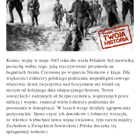
Koniec wojny w maju 1945 roku dla wielu Polaków był niewielką
pociechą wobec tego, jaką rzeczywistość przyniosła na
bagnetach Armia Czerwona po wyparciu Niemców z kraju. Dla
większości żołnierzy polskiego podziemia niepodległościowego
właściwie dzień zwycięstwa nad faszyzmem nie różnił się
niczym od kolejnego dnia okupacyjnego horroru. Terror
sowieckich i rodzimych sił bezpieczeństwa, wspieranych przez
milicję i wojsko, zmuszał wielu żołnierzy podziemia do
pozostania w konspiracji. W lasach wciąż działały zgrupowania
partyzanckie. Spora część ich dowódców i żołnierzy wierzyła,
że wkrótce wybuchnie nowa wojna światowa, tym razem między
Zachodem a Związkiem Sowieckim i Polska doczeka się
upragnionej wolności.