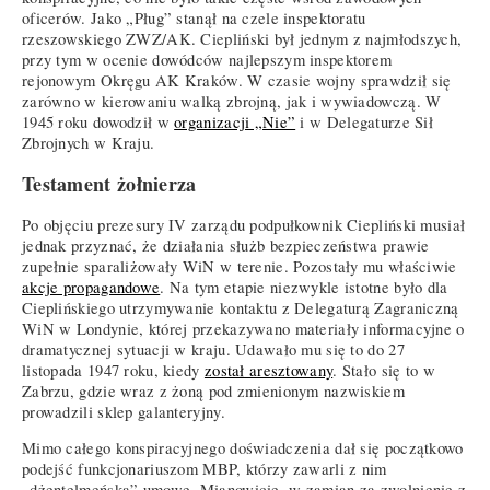
oficerów. Jako „Pług” stanął na czele inspektoratu
rzeszowskiego ZWZ/AK. Ciepliński był jednym z najmłodszych,
przy tym w ocenie dowódców najlepszym inspektorem
rejonowym Okręgu AK Kraków. W czasie wojny sprawdził się
zarówno w kierowaniu walką zbrojną, jak i wywiadowczą. W
1945 roku dowodził w
organizacji „Nie”
i w Delegaturze Sił
Zbrojnych w Kraju.
Testament żołnierza
Po objęciu prezesury IV zarządu podpułkownik Ciepliński musiał
jednak przyznać, że działania służb bezpieczeństwa prawie
zupełnie sparaliżowały WiN w terenie. Pozostały mu właściwie
akcje propagandowe
. Na tym etapie niezwykle istotne było dla
Cieplińskiego utrzymywanie kontaktu z Delegaturą Zagraniczną
WiN w Londynie, której przekazywano materiały informacyjne o
dramatycznej sytuacji w kraju. Udawało mu się to do 27
listopada 1947 roku, kiedy
został aresztowany
. Stało się to w
Zabrzu, gdzie wraz z żoną pod zmienionym nazwiskiem
prowadzili sklep galanteryjny.
Mimo całego konspiracyjnego doświadczenia dał się początkowo
podejść funkcjonariuszom MBP, którzy zawarli z nim
„dżentelmeńską” umowę. Mianowicie, w zamian za zwolnienie z