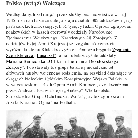
Polska (wciąż) Walcząca
Według danych zebranych przez służby bezpieczeństwa w maju
1945 roku na obszarze całego kraju działało 305 oddziałów i grup
partyzanckich zrzeszających 35 tysięcy ludzi. Oprócz zgrupowań
poakowskich w lasach operowały oddziały Narodowego
Zjednoczenia Wojskowego i Narodowych Sił Zbrojnych. Z
oddziałów byłej Armii Krajowej szczególną aktywnością
wyróżniała się na Białostocczyźnie i Pomorzu brygada
Zygmunta
Szendzielarza „Łupaszki”
, a na Lubelszczyźnie oddziały
Mariana Bernaciaka „Orlika”
i
Hieronima Dekutowskiego
„Zapory”
. Powstawały też grupy bardziej niezależne od
głównych nurtów wojennego podziemia, na przykład działające w
okręgach kieleckim i łódzkim Konspiracyjne Wojsko Polskie, a
w warszawskim – Ruch Oporu Armii Krajowej, czy dowodzona
przez Andrzeja Rzewuskiego „Hańczę” Wielkopolska
Samodzielna Grupa Ochotnicza „Warta”, jak też zgrupowanie
Józefa Kurasia „Ognia” na Podhalu.