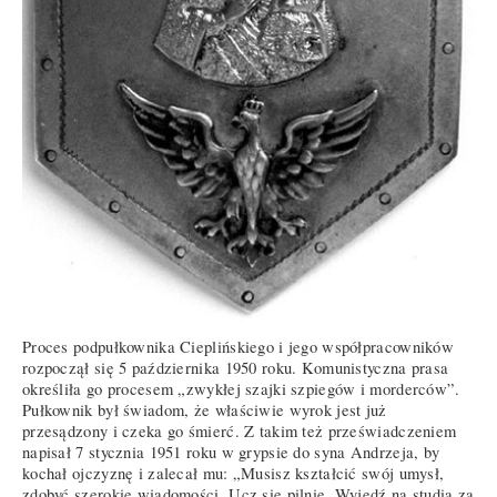
Proces podpułkownika Cieplińskiego i jego współpracowników
rozpoczął się 5 października 1950 roku. Komunistyczna prasa
określiła go procesem „zwykłej szajki szpiegów i morderców”.
Pułkownik był świadom, że właściwie wyrok jest już
przesądzony i czeka go śmierć. Z takim też przeświadczeniem
napisał 7 stycznia 1951 roku w grypsie do syna Andrzeja, by
kochał ojczyznę i zalecał mu: „Musisz kształcić swój umysł,
zdobyć szerokie wiadomości. Ucz się pilnie. Wyjedź na studia za