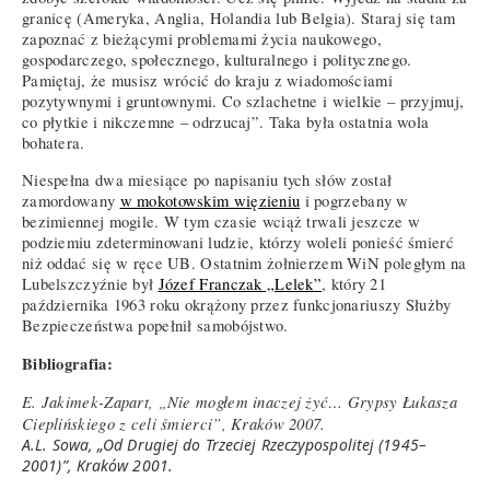
granicę (Ameryka, Anglia, Holandia lub Belgia). Staraj się tam
zapoznać z bieżącymi problemami życia naukowego,
gospodarczego, społecznego, kulturalnego i politycznego.
Pamiętaj, że musisz wrócić do kraju z wiadomościami
pozytywnymi i gruntownymi. Co szlachetne i wielkie – przyjmuj,
co płytkie i nikczemne – odrzucaj”. Taka była ostatnia wola
bohatera.
Niespełna dwa miesiące po napisaniu tych słów został
zamordowany
w mokotowskim więzieniu
i pogrzebany w
bezimiennej mogile. W tym czasie wciąż trwali jeszcze w
podziemiu zdeterminowani ludzie, którzy woleli ponieść śmierć
niż oddać się w ręce UB. Ostatnim żołnierzem WiN poległym na
Lubelszczyźnie był
Józef Franczak „Lelek”
, który 21
października 1963 roku okrążony przez funkcjonariuszy Służby
Bezpieczeństwa popełnił samobójstwo.
Bibliografia:
E. Jakimek-Zapart, „Nie mogłem inaczej żyć… Grypsy Łukasza
Cieplińskiego z celi śmierci”, Kraków 2007.
A.L. Sowa, „Od Drugiej do Trzeciej Rzeczypospolitej (1945–
2001)”, Kraków 2001.