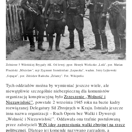
Żołnierze 5 Wileńskiej Brygady AK. Od lewej: ppor. Henryk Wieliczko „Lufa”, por. Marian
Pluciński „Mścisław”, mjr Zygmunt Szendzielarz „Łupaszka”, wachm. Jerzy Lejkowski
„Szpagat”, por. Zdzisław Badocha „Żelazny”. Fot. Wikipedia
Tych oddziałów można by wymieniać jeszcze wiele, ale
niewątpliwie szczególnie niebezpieczną dla komunistów
organizacją konspiracyjną było
Zrzeszenie „Wolność i
Niezawisłość”
, powstałe 2 września 1945 roku na bazie kadry
rozwiązanej Delegatury Sił Zbrojnych w Kraju. Istniała jeszcze
inna nazwa organizacji – Ruch Oporu bez Walki i Dywersji
„Wolność i Niezawisłość”. Oddawała ona trafnie postulowaną
przez założycieli
WiN ideę zaprzestania walki zbrojnej na rzecz
politycznej
. Dlatego jej komendę nazywano zarządem, a