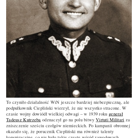
To czyniło działalność WiN jeszcze bardziej niebezpieczną, ale
podpułkownik Ciepliński wierzył, że nie wszystko stracone. W
czasie wojny dowiódł wielkiej odwagi – w 1939 roku
generał
Tadeusz Kutrzeba
odznaczył go na polu bitwy
Virtuti Militari
za
zniszczenie sześciu czołgów niemieckich. Po kampanii obronnej
okazało się, że porucznik Ciepliński ma również talenty
konspiracyjne, co nie było takie częste wśród zawodowych