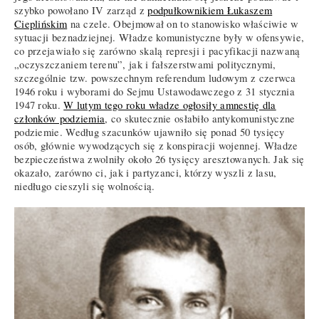
szybko powołano IV zarząd z
podpułkownikiem Łukaszem
Cieplińskim
na czele. Obejmował on to stanowisko właściwie w
sytuacji beznadziejnej. Władze komunistyczne były w ofensywie,
co przejawiało się zarówno skalą represji i pacyfikacji nazwaną
„oczyszczaniem terenu”, jak i fałszerstwami politycznymi,
szczególnie tzw. powszechnym referendum ludowym z czerwca
1946 roku i wyborami do Sejmu Ustawodawczego z 31 stycznia
1947 roku.
W lutym tego roku władze ogłosiły amnestię dla
członków podziemia
, co skutecznie osłabiło antykomunistyczne
podziemie. Według szacunków ujawniło się ponad 50 tysięcy
osób, głównie wywodzących się z konspiracji wojennej. Władze
bezpieczeństwa zwolniły około 26 tysięcy aresztowanych. Jak się
okazało, zarówno ci, jak i partyzanci, którzy wyszli z lasu,
niedługo cieszyli się wolnością.