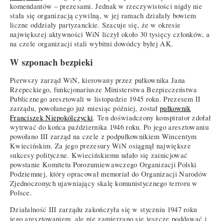
komendantów – prezesami. Jednak w rzeczywistości nigdy nie
stała się organizacją cywilną, w jej ramach działały bowiem
liczne oddziały partyzanckie. Szacuje się, że w okresie
największej aktywności WiN liczył około 30 tysięcy członków, a
na czele organizacji stali wybitni dowódcy byłej AK.
W szponach bezpieki
Pierwszy zarząd WiN, kierowany przez pułkownika Jana
Rzepeckiego, funkcjonariusze Ministerstwa Bezpieczeństwa
Publicznego aresztowali w listopadzie 1945 roku. Prezesem II
zarządu, powołanego już miesiąc później, został
pułkownik
Franciszek Niepokólczycki
. Ten doświadczony konspirator zdołał
wytrwać do końca października 1946 roku. Po jego aresztowaniu
powołano III zarząd na czele z podpułkownikiem Wincentym
Kwiecińskim. Za jego prezesury WiN osiągnął największe
sukcesy polityczne. Kwiecińskiemu udało się zainicjować
powstanie Komitetu Porozumiewawczego Organizacji Polski
Podziemnej, który opracował memoriał do Organizacji Narodów
Zjednoczonych ujawniający skalę komunistycznego terroru w
Polsce.
Działalność III zarządu zakończyła się w styczniu 1947 roku
jego aresztowaniem, ale nie zamierzano się jeszcze poddawać i