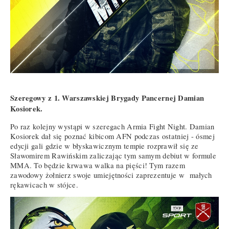
Szeregowy z 1. Warszawskiej Brygady Pancernej Damian
Kosiorek.
Po raz kolejny wystąpi w szeregach Armia Fight Night. Damian
Kosiorek dał się poznać kibicom AFN podczas ostatniej - ósmej
edycji gali gdzie w błyskawicznym tempie rozprawił się ze
Sławomirem Rawińskim zaliczając tym samym debiut w formule
MMA. To będzie krwawa walka na pięści! Tym razem
zawodowy żołnierz swoje umiejętności zaprezentuje w małych
rękawicach w stójce.