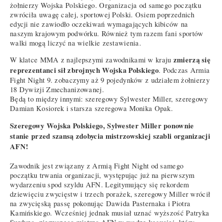
żołnierzy Wojska Polskiego. Organizacja od samego początku
zwróciła uwagę całej, sportowej Polski. Osiem poprzednich
edycji nie zawiodło oczekiwań wymagających kibiców na
naszym krajowym podwórku. Również tym razem fani sportów
walki mogą liczyć na wielkie zestawienia.
zmierzą się
W klatce MMA z najlepszymi zawodnikami w kraju
reprezentanci sił zbrojnych Wojska Polskiego
. Podczas Armia
Fight Night 9. zobaczymy aż 9 pojedynków z udziałem żołnierzy
18 Dywizji Zmechanizowanej.
Będą to między innymi: szeregowy Sylwester Miller, szeregowy
Damian Kosiorek i starsza szeregowa Monika Opak.
Szeregowy Wojska Polskiego, Sylwester Miller ponownie
stanie przed szansą zdobycia mistrzowskiej szabli organizacji
AFN!
Zawodnik jest związany z Armią Fight Night od samego
początku trwania organizacji, występując już na pierwszym
wydarzeniu spod szyldu AFN. Legitymujący się rekordem
dziewięciu zwycięstw i trzech porażek, szeregowy Miller wrócił
na zwycięską passę pokonując Dawida Pasternaka i Piotra
Kamińskiego. Wcześniej jednak musiał uznać wyższość Patryka