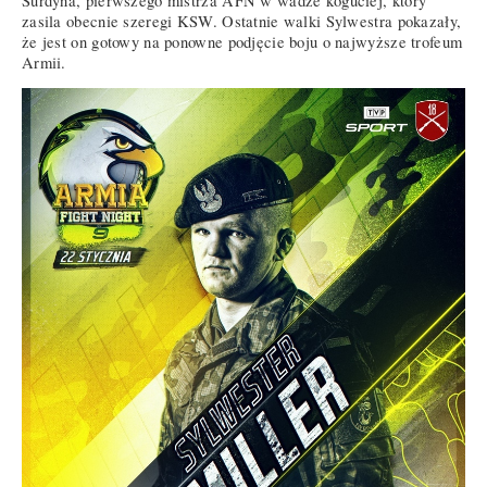
Surdyna, pierwszego mistrza AFN w wadze koguciej, który
zasila obecnie szeregi KSW. Ostatnie walki Sylwestra pokazały,
że jest on gotowy na ponowne podjęcie boju o najwyższe trofeum
Armii.